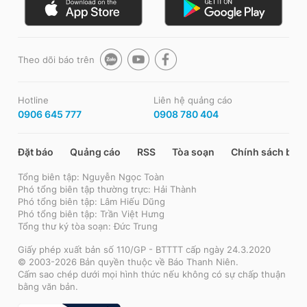
Theo dõi báo trên
Hotline
Liên hệ quảng cáo
0906 645 777
0908 780 404
Đặt báo
Quảng cáo
RSS
Tòa soạn
Chính sách bảo
Tổng biên tập: Nguyễn Ngọc Toàn
Phó tổng biên tập thường trực: Hải Thành
Phó tổng biên tập: Lâm Hiếu Dũng
Phó tổng biên tập: Trần Việt Hưng
Tổng thư ký tòa soạn: Đức Trung
Giấy phép xuất bản số 110/GP - BTTTT cấp ngày 24.3.2020
© 2003-2026 Bản quyền thuộc về Báo Thanh Niên.
Cấm sao chép dưới mọi hình thức nếu không có sự chấp thuận
bằng văn bản.