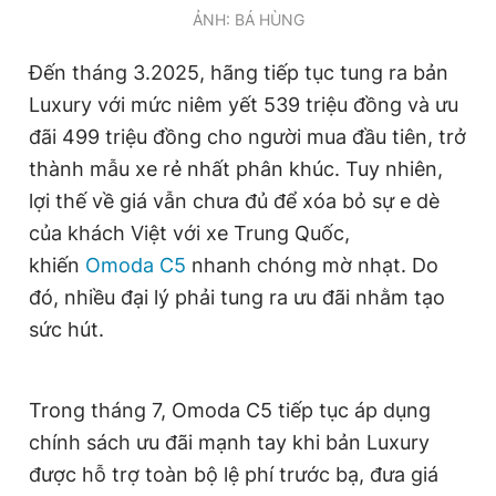
ẢNH: BÁ HÙNG
Giấy phép xuất bản số 110/GP - BTTTT cấp ngày 24.3.2020
© 2003-2026 Bản quyền thuộc về Báo Thanh Niên. Cấm sao
chép dưới mọi hình thức nếu không có sự chấp thuận bằng văn
Đến tháng 3.2025, hãng tiếp tục tung ra bản
bản. Phát triển bởi ePi Technologies, JSC.
Luxury với mức niêm yết 539 triệu đồng và ưu
đãi 499 triệu đồng cho người mua đầu tiên, trở
thành mẫu xe rẻ nhất phân khúc. Tuy nhiên,
lợi thế về giá vẫn chưa đủ để xóa bỏ sự e dè
của khách Việt với xe Trung Quốc,
khiến
Omoda C5
nhanh chóng mờ nhạt. Do
đó, nhiều đại lý phải tung ra ưu đãi nhằm tạo
sức hút.
Trong tháng 7, Omoda C5 tiếp tục áp dụng
chính sách ưu đãi mạnh tay khi bản Luxury
được hỗ trợ toàn bộ lệ phí trước bạ, đưa giá