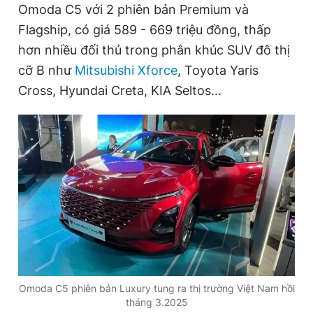
Omoda C5 với 2 phiên bản Premium và
Flagship, có giá 589 - 669 triệu đồng, thấp
hơn nhiều đối thủ trong phân khúc SUV đô thị
Đọc Thanh Niên trên điện thoại
cỡ B như
Mitsubishi Xforce
, Toyota Yaris
Cross, Hyundai Creta, KIA Seltos...
Theo dõi báo trên
Hotline
Liên hệ quảng cáo
0906 645 777
0908 780 404
Đặt báo
Quảng cáo
RSS
Tòa soạn
Chính sách bảo
Tổng biên tập: Nguyễn Ngọc Toàn
Phó tổng biên tập thường trực: Hải Thành
Phó tổng biên tập: Lâm Hiếu Dũng
Omoda C5 phiên bản Luxury tung ra thị trường Việt Nam hồi
Phó tổng biên tập: Trần Việt Hưng
tháng 3.2025
Tổng thư ký tòa soạn: Đức Trung