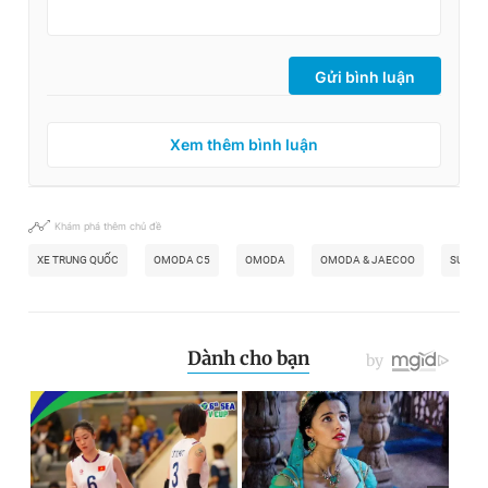
Gửi bình luận
Xem thêm bình luận
Khám phá thêm chủ đề
XE TRUNG QUỐC
OMODA C5
OMODA
OMODA & JAECOO
SUV ĐÔ