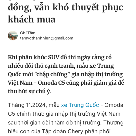
đồng, vẫn khó thuyết phục
Chuyên mục khác
Tin đã xem
khách mua
Chào ngày mới
Tin 24h
Đăng xuất
Chí Tâm
tamvothanhnien@gmail.com
Tin thị trường
Tin 360
Khi phân khúc SUV đô thị ngày càng có
Video
Magazine
nhiều đối thủ cạnh tranh, mẫu xe Trung
Quốc mới "chập chững" gia nhập thị trường
Sản phẩm khác
Việt Nam - Omoda C5 cũng phải giảm giá để
thu hút sự chú ý.
Tiện ích
Bạn cần biết
Tháng 11.2024, mẫu
xe Trung Quốc
- Omoda
Thông tin tòa soạn
Liên hệ quảng cáo
C5 chính thức gia nhập thị trường Việt Nam
sau thời gian dài thăm dò thị trường. Thương
hiệu con của Tập đoàn Chery phân phối