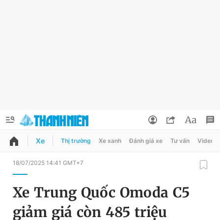
Xe
Thị trường
Xe xanh
Đánh giá xe
Tư vấn
Video
QUẢNG CÁO
ĐẶT BÁO
18/07/2025 14:41 GMT+7
Thông tin tài khoản
Xe Trung Quốc Omoda C5
Đổi mật khẩu
Chuyên mục
giảm giá còn 485 triệu
Tin đã lưu