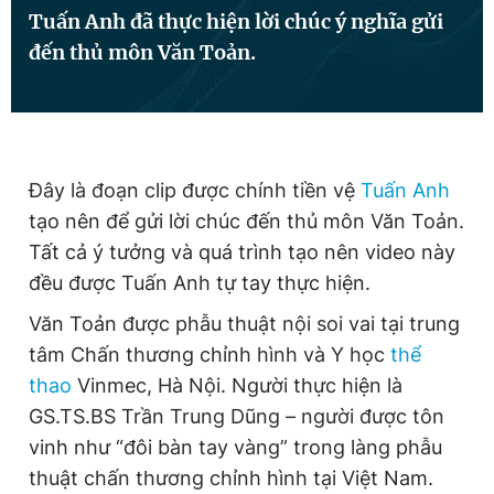
Tuấn Anh đã thực hiện lời chúc ý nghĩa gửi
đến thủ môn Văn Toản.
Đọc Thanh Niên trên điện thoại
Đây là đoạn clip được chính tiền vệ
Tuấn Anh
Theo dõi báo trên
tạo nên để gửi lời chúc đến thủ môn Văn Toản.
Tất cả ý tưởng và quá trình tạo nên video này
Hotline
Liên hệ quảng cáo
đều được Tuấn Anh tự tay thực hiện.
0906 645 777
0908 780 404
Văn Toản được phẫu thuật nội soi vai tại trung
tâm Chấn thương chỉnh hình và Y học
thể
Đặt báo
Quảng cáo
RSS
Tòa soạn
Chính sách bảo
thao
Vinmec, Hà Nội. Người thực hiện là
Tổng biên tập: Nguyễn Ngọc Toàn
GS.TS.BS Trần Trung Dũng – người được tôn
Phó tổng biên tập thường trực: Hải Thành
Phó tổng biên tập: Lâm Hiếu Dũng
vinh như “đôi bàn tay vàng” trong làng phẫu
Phó tổng biên tập: Trần Việt Hưng
thuật chấn thương chỉnh hình tại Việt Nam.
Tổng thư ký tòa soạn: Đức Trung