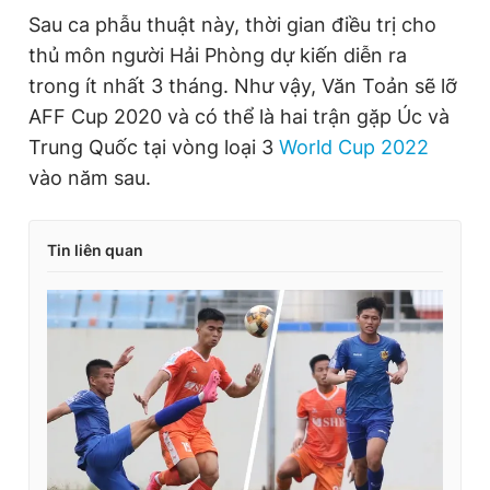
Giấy phép xuất bản số 110/GP - BTTTT cấp ngày 24.3.2020
Sau ca phẫu thuật này, thời gian điều trị cho
© 2003-2026 Bản quyền thuộc về Báo Thanh Niên. Cấm sao
thủ môn người Hải Phòng dự kiến diễn ra
chép dưới mọi hình thức nếu không có sự chấp thuận bằng văn
bản. Phát triển bởi ePi Technologies, JSC.
trong ít nhất 3 tháng. Như vậy, Văn Toản sẽ lỡ
AFF Cup 2020 và có thể là hai trận gặp Úc và
Trung Quốc tại vòng loại 3
World Cup 2022
vào năm sau.
Tin liên quan