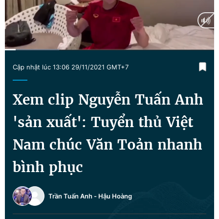
Chuyên mục khác
Tin đã xem
Chào ngày mới
Tin 24h
Đăng xuất
Current
0:09
/
Duration
2:46
Tin thị trường
Tin 360
Cập nhật lúc 13:06 29/11/2021 GMT+7
Time
Video
Magazine
Xem clip Nguyễn Tuấn Anh
'sản xuất': Tuyển thủ Việt
Sản phẩm khác
Nam chúc Văn Toản nhanh
Tiện ích
Bạn cần biết
bình phục
Thông tin tòa soạn
Liên hệ quảng cáo
Trần Tuấn Anh
-
Hậu Hoàng