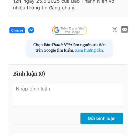
12h’ ngày 25.5.2025 của Báo Thanh Niên với
nhiều thông tin đáng chú ý.
Chia sẻ
Chọn Báo
Thanh Niên
làm
nguồn ưu tiên
trên Google tìm kiếm.
Xem hướng dẫn.
Bình luận (
0
)
Gửi bình luận