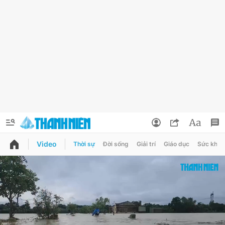
Video
Thời sự
Đời sống
Giải trí
Giáo dục
Sức khỏe
QUẢNG CÁO
ĐẶT BÁO
Thông tin tài khoản
Đổi mật khẩu
Chuyên mục
Tin đã lưu