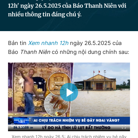
12h' ngày 26.5.2025 của Báo Thanh Niên với
nhiều thông tin đáng chú ý.
Đọc Thanh Niên trên điện thoại
Bản tin
Xem nhanh 12h
ngày 26.5.2025 của
Báo
Thanh Niên
có những nội dung chính sau:
Theo dõi báo trên
Hotline
Liên hệ quảng cáo
0906 645 777
0908 780 404
Đặt báo
Quảng cáo
RSS
Tòa soạn
Chính sách bảo
Tổng biên tập: Nguyễn Ngọc Toàn
Phó tổng biên tập thường trực: Hải Thành
Phó tổng biên tập: Lâm Hiếu Dũng
0:00
Phó tổng biên tập: Trần Việt Hưng
Tổng thư ký tòa soạn: Đức Trung
Xem nhanh 12h ngày 26.5: Ai chịu trách nhiệm vụ bẻ gãy