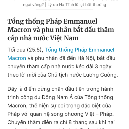
ngai vàng? | Lý do Hà Tĩnh lũ lụt bất thường
Giấy phép xuất bản số 110/GP - BTTTT cấp ngày 24.3.2020
© 2003-2026 Bản quyền thuộc về Báo Thanh Niên. Cấm sao
chép dưới mọi hình thức nếu không có sự chấp thuận bằng văn
Tổng thống Pháp Emmanuel
bản. Phát triển bởi ePi Technologies, JSC.
Macron và phu nhân bắt đầu thăm
cấp nhà nước Việt Nam
Tối qua (25.5),
Tổng thống Pháp Emmanuel
Macron
và phu nhân đã đến Hà Nội, bắt đầu
chuyến thăm cấp nhà nước kéo dài 3 ngày
theo lời mời của Chủ tịch nước Lương Cường.
Đây là điểm dừng chân đầu tiên trong hành
trình công du Đông Nam Á của Tổng thống
Macron, thể hiện sự coi trọng đặc biệt của
Pháp với quan hệ song phương Việt – Pháp.
Chuyến thăm diễn ra chỉ 8 tháng sau khi hai