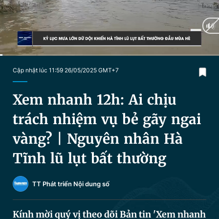
Chuyên mục khác
Tin đã xem
Chào ngày mới
Tin 24h
Đăng xuất
Tin thị trường
Tin 360
Current
0:19
/
Duration
28:52
Cập nhật lúc 11:59 26/05/2025 GMT+7
Time
Video
Magazine
Xem nhanh 12h: Ai chịu
trách nhiệm vụ bẻ gãy ngai
Sản phẩm khác
vàng? | Nguyên nhân Hà
Tiện ích
Bạn cần biết
Tĩnh lũ lụt bất thường
Thông tin tòa soạn
Liên hệ quảng cáo
TT Phát triển Nội dung số
Kính mời quý vị theo dõi Bản tin 'Xem nhanh