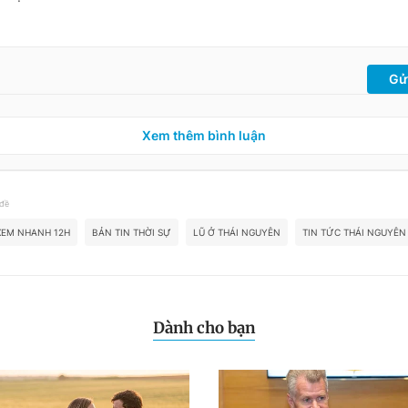
Gử
Xem thêm bình luận
 đề
XEM NHANH 12H
BẢN TIN THỜI SỰ
LŨ Ở THÁI NGUYÊN
TIN TỨC THÁI NGUYÊN