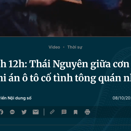
Video
Thời sự
12h: Thái Nguyên giữa cơn lũ
i án ô tô cố tình tông quán 
riển Nội dung số
08/10/20