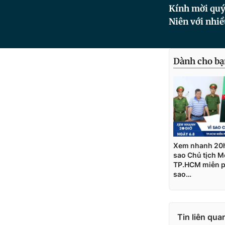
Kính mời quý 
Niên với nhiề
Tin liên qua