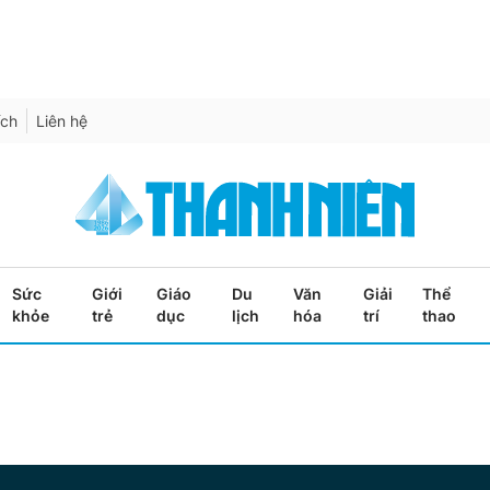
ích
Liên hệ
Sức
Giới
Giáo
Du
Văn
Giải
Thể
khỏe
trẻ
dục
lịch
hóa
trí
thao