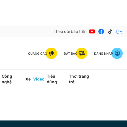
Theo dõi báo trên
QUẢNG CÁO
ĐẶT BÁO
ĐĂNG NHẬP
Công
Tiêu
Thời trang
Xe
Video
nghệ
dùng
trẻ