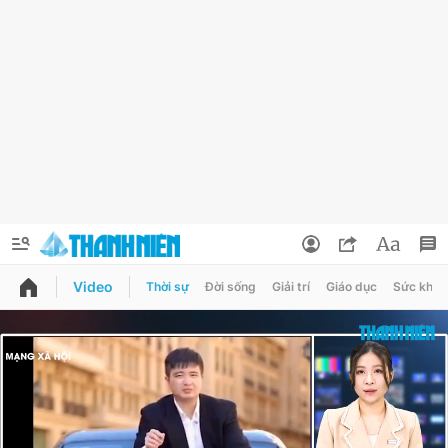
Video
Thời sự
Đời sống
Giải trí
Giáo dục
Sức khỏe
QUẢNG CÁO
ĐẶT BÁO
Thông tin tài khoản
Đổi mật khẩu
Chuyên mục
Tin đã lưu