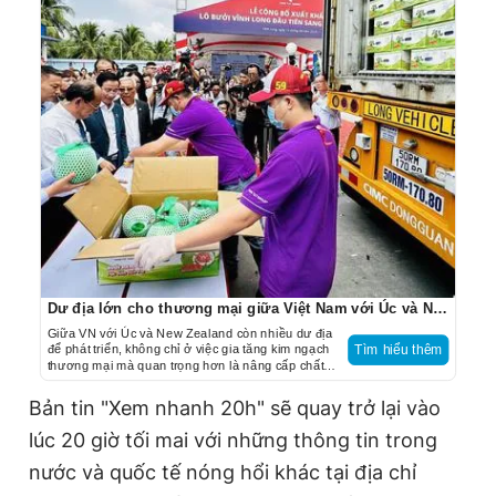
Dư địa lớn cho thương mại giữa Việt Nam với Úc và New Zealand
Giữa VN với Úc và New Zealand còn nhiều dư địa
để phát triển, không chỉ ở việc gia tăng kim ngạch
Tìm hiểu thêm
thương mại mà quan trọng hơn là nâng cấp chất
lượng hợp tác, đầu tư để tham gia sâu hơn vào
chuỗi cung ứng toàn cầu.
Bản tin "Xem nhanh 20h" sẽ quay trở lại vào
lúc 20 giờ tối mai với những thông tin trong
nước và quốc tế nóng hổi khác tại địa chỉ