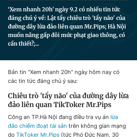
‘Xem nhanh 20h’ ngày 9.2 có nhiều tin tức
đáng chú ý về: Lật tẩy chiêu trò 'tẩy não' của
Đọc Thanh Niên trên điện thoại
đường dây lừa đảo liên quan Mr.Pips; Hà Nội
muốn nâng gấp đôi mức phạt giao thông, có
cần thiết?;...
Theo dõi báo trên
Bản tin "Xem nhanh 20h" ngày hôm nay có
Hotline
Liên hệ quảng cáo
các tin tức đáng chú ý sau:
0906 645 777
0908 780 404
Chiêu trò 'tẩy não' của đường dây lừa
Đặt báo
Quảng cáo
RSS
Tòa soạn
Chính sách bảo
đảo liên quan TikToker Mr.Pips
Tổng biên tập: Nguyễn Ngọc Toàn
Phó tổng biên tập thường trực: Hải Thành
Công an TP.Hà Nội đang điều tra vụ án
lừa
Phó tổng biên tập: Lâm Hiếu Dũng
đảo chiếm đoạt tài sản
trên không gian mạng
Phó tổng biên tập: Trần Việt Hưng
Tổng thư ký tòa soạn: Đức Trung
do
TikToker Mr.Pips
(tức Phó Đức Nam, 30