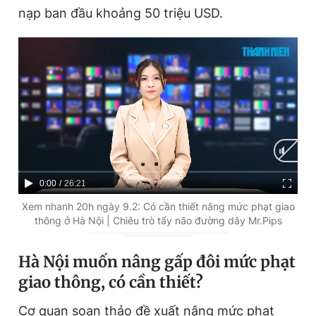
nạp ban đầu khoảng 50 triệu USD.
C
0:00
/
D
26:21
u
u
Xem nhanh 20h ngày 9.2: Có cần thiết nâng mức phạt giao
thông ở Hà Nội | Chiêu trò tẩy não đường dây Mr.Pips
r
r
r
a
Hà Nội muốn nâng gấp đôi mức phạt
e
t
giao thông, có cần thiết?
n
i
Cơ quan soạn thảo đề xuất nâng mức phạt
t
o