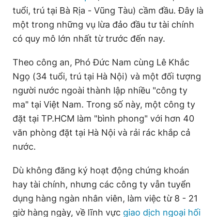
tuổi, trú tại Bà Rịa - Vũng Tàu) cầm đầu. Đây là
Giấy phép xuất bản số 110/GP - BTTTT cấp ngày 24.3.2020
© 2003-2026 Bản quyền thuộc về Báo Thanh Niên. Cấm sao
một trong những vụ lừa đảo đầu tư tài chính
chép dưới mọi hình thức nếu không có sự chấp thuận bằng văn
bản. Phát triển bởi ePi Technologies, JSC.
có quy mô lớn nhất từ trước đến nay.
Theo công an, Phó Đức Nam cùng Lê Khắc
Ngọ (34 tuổi, trú tại Hà Nội) và một đối tượng
người nước ngoài thành lập nhiều "công ty
ma" tại Việt Nam. Trong số này, một công ty
đặt tại TP.HCM làm "bình phong" với hơn 40
văn phòng đặt tại Hà Nội và rải rác khắp cả
nước.
Dù không đăng ký hoạt động chứng khoán
hay tài chính, nhưng các công ty vẫn tuyển
dụng hàng ngàn nhân viên, làm việc từ 8 - 21
giờ hàng ngày, về lĩnh vực
giao dịch ngoại hối