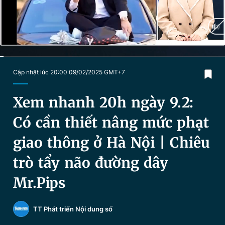
Chuyên mục khác
Tin đã xem
Chào ngày mới
Tin 24h
Đăng xuất
Tin thị trường
Tin 360
Current
0:25
/
Duration
26:21
Cập nhật lúc 20:00 09/02/2025 GMT+7
Time
Video
Magazine
Xem nhanh 20h ngày 9.2:
Có cần thiết nâng mức phạt
Sản phẩm khác
giao thông ở Hà Nội | Chiêu
Tiện ích
Bạn cần biết
trò tẩy não đường dây
Mr.Pips
Thông tin tòa soạn
Liên hệ quảng cáo
TT Phát triển Nội dung số