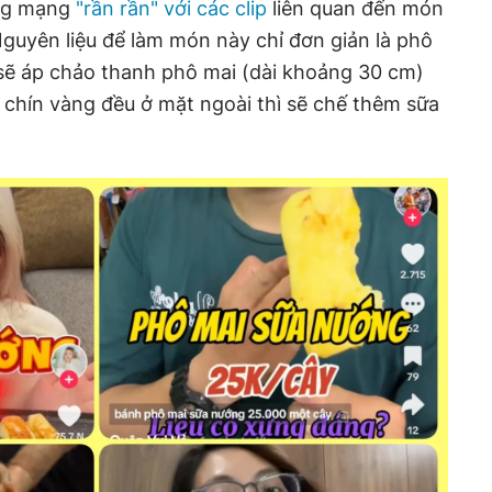
ng mạng
"rần rần" với các clip
liên quan đến món
guyên liệu để làm món này chỉ đơn giản là phô
 sẽ áp chảo thanh phô mai (dài khoảng 30 cm)
i chín vàng đều ở mặt ngoài thì sẽ chế thêm sữa