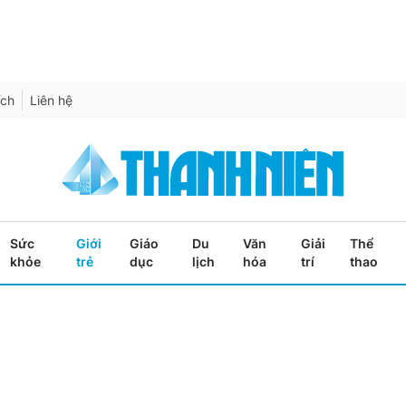
ích
Liên hệ
Sức
Giới
Giáo
Du
Văn
Giải
Thể
khỏe
trẻ
dục
lịch
hóa
trí
thao