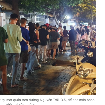
 tại một quán trên đường Nguyễn Trãi, Q.5, để chờ món bánh
phô mai sữa nướng