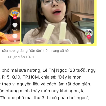
 sữa nướng đang "rần rần" trên mạng xã hội
CHỤP MÀN HÌNH
 phô mai sữa nướng, Lê Thị Ngọc (28 tuổi), ngụ
 P.15, Q.10, TP.HCM, chia sẻ: "Đây là món
theo vì nguyên liệu và cách làm rất đơn giản.
trào nhưng mình thấy món này khá ngon, lạ
đến que phô mai thứ 3 thì có phần hơi ngán",