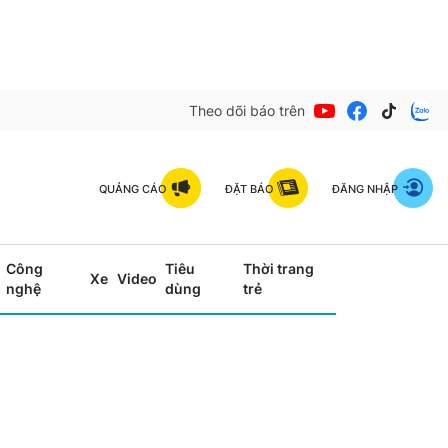
Theo dõi báo trên
QUẢNG CÁO
ĐẶT BÁO
ĐĂNG NHẬP
Công
Tiêu
Thời trang
Xe
Video
nghệ
dùng
trẻ