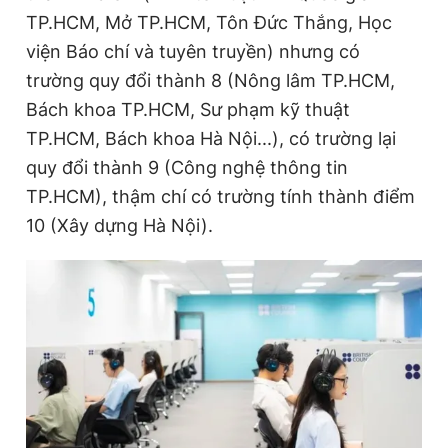
TP.HCM, Mở TP.HCM, Tôn Đức Thắng, Học
viện Báo chí và tuyên truyền) nhưng có
Đọc Thanh Niên trên điện thoại
trường quy đổi thành 8 (Nông lâm TP.HCM,
Bách khoa TP.HCM, Sư phạm kỹ thuật
TP.HCM, Bách khoa Hà Nội...), có trường lại
quy đổi thành 9 (Công nghệ thông tin
Theo dõi báo trên
TP.HCM), thậm chí có trường tính thành điểm
10 (Xây dựng Hà Nội).
Hotline
Liên hệ quảng cáo
0906 645 777
0908 780 404
Đặt báo
Quảng cáo
RSS
Tòa soạn
Chính sách bảo
Tổng biên tập: Nguyễn Ngọc Toàn
Phó tổng biên tập thường trực: Hải Thành
Phó tổng biên tập: Lâm Hiếu Dũng
Phó tổng biên tập: Trần Việt Hưng
Tổng thư ký tòa soạn: Đức Trung