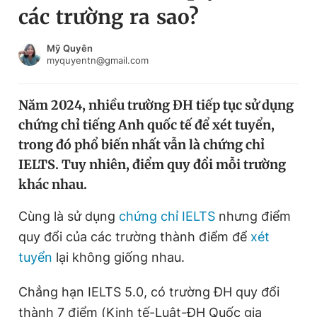
các trường ra sao?
Chuyên mục khác
Tin đã xem
Chào ngày mới
Tin 24h
Mỹ Quyên
myquyentn@gmail.com
Đăng xuất
Tin thị trường
Tin 360
Năm 2024, nhiều trường ĐH tiếp tục sử dụng
chứng chỉ tiếng Anh quốc tế để xét tuyển,
Video
Magazine
trong đó phổ biến nhất vẫn là chứng chỉ
IELTS. Tuy nhiên, điểm quy đổi mỗi trường
khác nhau.
Sản phẩm khác
Tiện ích
Cùng là sử dụng
chứng chỉ IELTS
Bạn cần biết
nhưng điểm
quy đổi của các trường thành điểm để
xét
tuyển
lại không giống nhau.
Thông tin tòa soạn
Liên hệ quảng cáo
Chẳng hạn IELTS 5.0, có trường ĐH quy đổi
thành 7 điểm (Kinh tế-Luật-ĐH Quốc gia