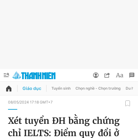
Giáo dục
Tuyển sinh
Chọn nghề - Chọn trường
Du học
QUẢNG CÁO
ĐẶT BÁO
08/05/2024 17:18 GMT+7
Thông tin tài khoản
Xét tuyển ĐH bằng chứng
Đổi mật khẩu
Chuyên mục
chỉ IELTS: Điểm quy đổi ở
Tin đã lưu