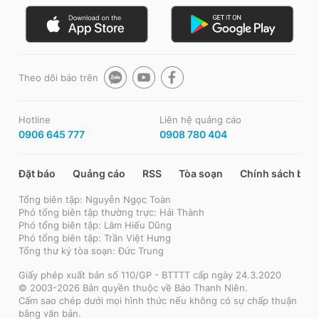
Theo dõi báo trên
Hotline
Liên hệ quảng cáo
0906 645 777
0908 780 404
Đặt báo
Quảng cáo
RSS
Tòa soạn
Chính sách bảo
Tổng biên tập: Nguyễn Ngọc Toàn
Phó tổng biên tập thường trực: Hải Thành
Phó tổng biên tập: Lâm Hiếu Dũng
Phó tổng biên tập: Trần Việt Hưng
Tổng thư ký tòa soạn: Đức Trung
Giấy phép xuất bản số 110/GP - BTTTT cấp ngày 24.3.2020
© 2003-2026 Bản quyền thuộc về Báo Thanh Niên.
Cấm sao chép dưới mọi hình thức nếu không có sự chấp thuận
bằng văn bản.