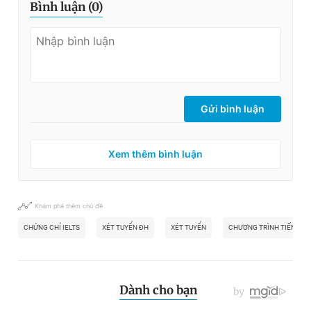
Bình luận (
0
)
Gửi bình luận
Xem thêm bình luận
Khám phá thêm chủ đề
CHỨNG CHỈ IELTS
XÉT TUYỂN ĐH
XÉT TUYỂN
CHƯƠNG TRÌNH TIẾNG A