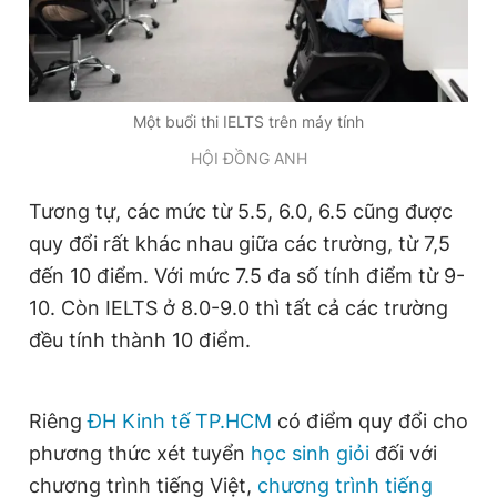
Giấy phép xuất bản số 110/GP - BTTTT cấp ngày 24.3.2020
© 2003-2026 Bản quyền thuộc về Báo Thanh Niên. Cấm sao
chép dưới mọi hình thức nếu không có sự chấp thuận bằng văn
bản. Phát triển bởi ePi Technologies, JSC.
Một buổi thi IELTS trên máy tính
HỘI ĐỒNG ANH
Tương tự, các mức từ 5.5, 6.0, 6.5 cũng được
quy đổi rất khác nhau giữa các trường, từ 7,5
đến 10 điểm. Với mức 7.5 đa số tính điểm từ 9-
10. Còn IELTS ở 8.0-9.0 thì tất cả các trường
đều tính thành 10 điểm.
Riêng
ĐH Kinh tế TP.HCM
có điểm quy đổi cho
phương thức xét tuyển
học sinh giỏi
đối với
chương trình tiếng Việt,
chương trình tiếng