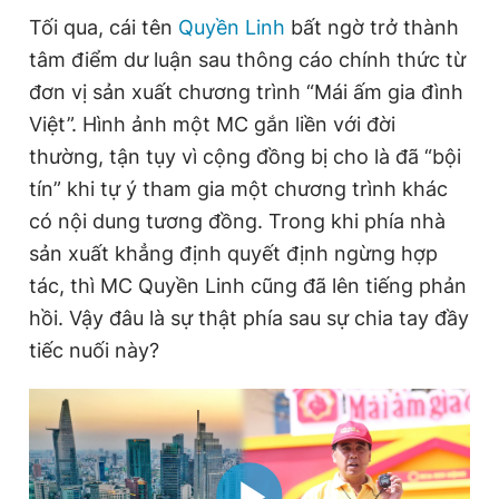
Giấy phép xuất bản số 110/GP - BTTTT cấp ngày 24.3.2020
Tối qua, cái tên
Quyền Linh
bất ngờ trở thành
© 2003-2026 Bản quyền thuộc về Báo Thanh Niên. Cấm sao
tâm điểm dư luận sau thông cáo chính thức từ
chép dưới mọi hình thức nếu không có sự chấp thuận bằng văn
bản. Phát triển bởi ePi Technologies, JSC.
đơn vị sản xuất chương trình “Mái ấm gia đình
Việt”. Hình ảnh một MC gắn liền với đời
thường, tận tụy vì cộng đồng bị cho là đã “bội
tín” khi tự ý tham gia một chương trình khác
có nội dung tương đồng. Trong khi phía nhà
sản xuất khẳng định quyết định ngừng hợp
tác, thì MC Quyền Linh cũng đã lên tiếng phản
hồi. Vậy đâu là sự thật phía sau sự chia tay đầy
tiếc nuối này?