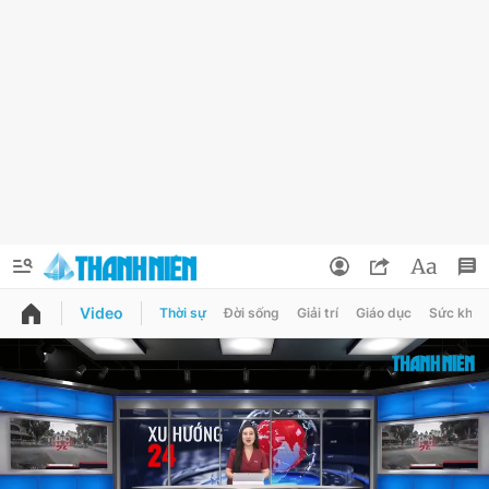
Video
Thời sự
Đời sống
Giải trí
Giáo dục
Sức khỏe
QUẢNG CÁO
ĐẶT BÁO
Thông tin tài khoản
Đổi mật khẩu
Chuyên mục
Tin đã lưu