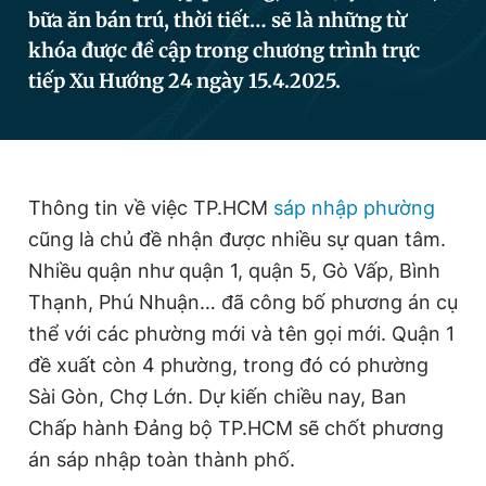
bữa ăn bán trú, thời tiết… sẽ là những từ
khóa được đề cập trong chương trình trực
Đọc Thanh Niên trên điện thoại
tiếp Xu Hướng 24 ngày 15.4.2025.
Thông tin về việc TP.HCM
sáp nhập phường
Theo dõi báo trên
cũng là chủ đề nhận được nhiều sự quan tâm.
Nhiều quận như quận 1, quận 5, Gò Vấp, Bình
Hotline
Liên hệ quảng cáo
0906 645 777
0908 780 404
Thạnh, Phú Nhuận… đã công bố phương án cụ
thể với các phường mới và tên gọi mới. Quận 1
Đặt báo
Quảng cáo
RSS
Tòa soạn
Chính sách bảo
đề xuất còn 4 phường, trong đó có phường
Tổng biên tập: Nguyễn Ngọc Toàn
Sài Gòn, Chợ Lớn. Dự kiến chiều nay, Ban
Phó tổng biên tập thường trực: Hải Thành
Chấp hành Đảng bộ TP.HCM sẽ chốt phương
Phó tổng biên tập: Lâm Hiếu Dũng
Phó tổng biên tập: Trần Việt Hưng
án sáp nhập toàn thành phố.
Tổng thư ký tòa soạn: Đức Trung