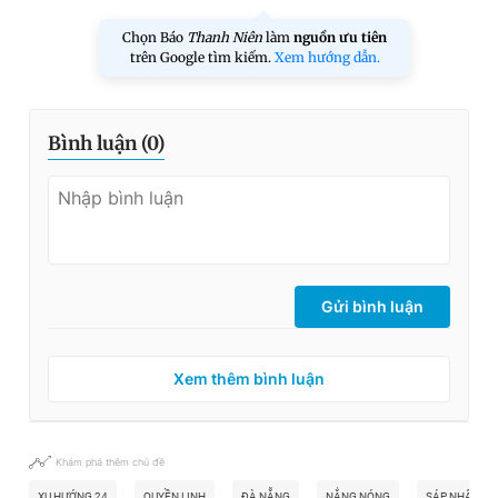
Chọn Báo
Thanh Niên
làm
nguồn ưu tiên
trên Google tìm kiếm.
Xem hướng dẫn.
Bình luận (
0
)
Gửi bình luận
Xem thêm bình luận
Khám phá thêm chủ đề
XU HƯỚNG 24
QUYỀN LINH
ĐÀ NẴNG
NẮNG NÓNG
SÁP NHẬP