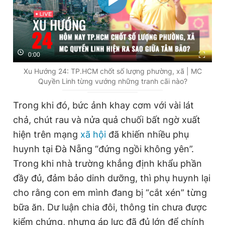
0:00
Xu Hướng 24: TP.HCM chốt số lượng phường, xã | MC
Quyền Linh từng vướng những tranh cãi nào?
Trong khi đó, bức ảnh khay cơm với vài lát
chả, chút rau và nửa quả chuối bất ngờ xuất
hiện trên mạng
xã hội
đã khiến nhiều phụ
huynh tại Đà Nẵng “đứng ngồi không yên”.
Trong khi nhà trường khẳng định khẩu phần
đầy đủ, đảm bảo dinh dưỡng, thì phụ huynh lại
cho rằng con em mình đang bị “cắt xén” từng
bữa ăn. Dư luận chia đôi, thông tin chưa được
kiểm chứng, nhưng áp lực đã đủ lớn để chính