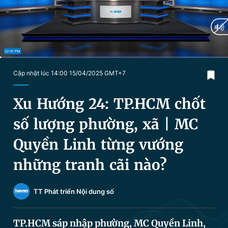
Chuyên mục khác
Tin đã xem
Chào ngày mới
Tin 24h
Đăng xuất
Tin thị trường
Tin 360
Current
0:18
/
Duration
58:28
Cập nhật lúc 14:00 15/04/2025 GMT+7
Time
Video
Magazine
Xu Hướng 24: TP.HCM chốt
số lượng phường, xã | MC
Sản phẩm khác
Quyền Linh từng vướng
Tiện ích
Bạn cần biết
những tranh cãi nào?
Thông tin tòa soạn
Liên hệ quảng cáo
TT Phát triển Nội dung số
TP.HCM sáp nhập phường, MC Quyền Linh,