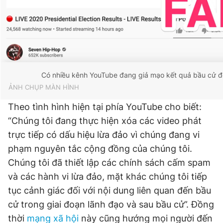
Giấy phép xuất bản số 110/GP - BTTTT cấp ngày 24.3.2020
© 2003-2026 Bản quyền thuộc về Báo Thanh Niên. Cấm sao
chép dưới mọi hình thức nếu không có sự chấp thuận bằng văn
bản. Phát triển bởi ePi Technologies, JSC.
Có nhiều kênh YouTube đang giả mạo kết quả bầu cử để
ẢNH CHỤP MÀN HÌNH
Theo tình hình hiện tại phía YouTube cho biết:
“Chúng tôi đang thực hiện xóa các video phát
trực tiếp có dấu hiệu lừa đảo vì chúng đang vi
phạm nguyên tắc cộng đồng của chúng tôi.
Chúng tôi đã thiết lập các chính sách cấm spam
và các hành vi lừa đảo, mặt khác chúng tôi tiếp
tục cảnh giác đối với nội dung liên quan đến bầu
cử trong giai đoạn lãnh đạo và sau bầu cử”. Đồng
thời
mạng xã hội
này cũng hướng mọi người đến