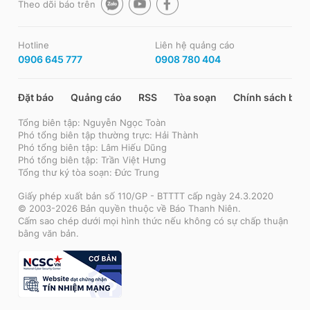
Theo dõi báo trên
Hotline
Liên hệ quảng cáo
0906 645 777
0908 780 404
Đặt báo
Quảng cáo
RSS
Tòa soạn
Chính sách bảo
Tổng biên tập: Nguyễn Ngọc Toàn
Phó tổng biên tập thường trực: Hải Thành
Phó tổng biên tập: Lâm Hiếu Dũng
Phó tổng biên tập: Trần Việt Hưng
Tổng thư ký tòa soạn: Đức Trung
Giấy phép xuất bản số 110/GP - BTTTT cấp ngày 24.3.2020
© 2003-2026 Bản quyền thuộc về Báo Thanh Niên.
Cấm sao chép dưới mọi hình thức nếu không có sự chấp thuận
bằng văn bản.