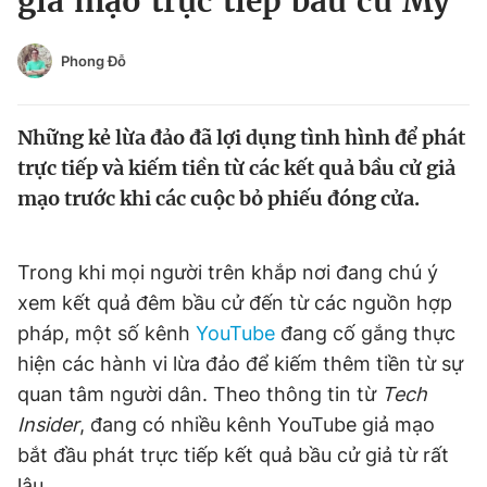
giả mạo trực tiếp bầu cử Mỹ
Chuyên mục khác
Tin đã xem
Phong Đỗ
Chào ngày mới
Tin 24h
Đăng xuất
Những kẻ lừa đảo đã lợi dụng tình hình để phát
Tin thị trường
Tin 360
trực tiếp và kiếm tiền từ các kết quả bầu cử giả
mạo trước khi các cuộc bỏ phiếu đóng cửa.
Video
Magazine
Trong khi mọi người trên khắp nơi đang chú ý
Sản phẩm khác
xem kết quả đêm bầu cử đến từ các nguồn hợp
Tiện ích
Bạn cần biết
pháp, một số kênh
YouTube
đang cố gắng thực
hiện các hành vi lừa đảo để kiếm thêm tiền từ sự
quan tâm người dân. Theo thông tin từ
Tech
Thông tin tòa soạn
Liên hệ quảng cáo
Insider
, đang có nhiều kênh YouTube giả mạo
bắt đầu phát trực tiếp kết quả bầu cử giả từ rất
lâu.