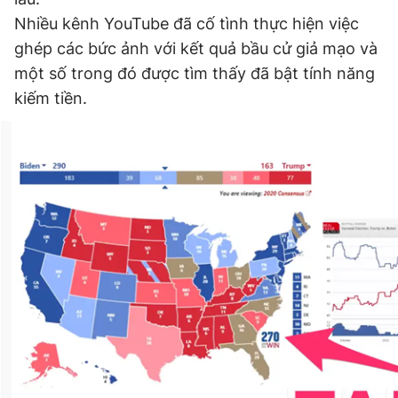
Nhiều kênh YouTube đã cố tình thực hiện việc
ghép các bức ảnh với kết quả bầu cử giả mạo và
Đọc Thanh Niên trên điện thoại
một số trong đó được tìm thấy đã bật tính năng
kiếm tiền.
Theo dõi báo trên
Hotline
Liên hệ quảng cáo
0906 645 777
0908 780 404
Đặt báo
Quảng cáo
RSS
Tòa soạn
Chính sách bảo
Tổng biên tập: Nguyễn Ngọc Toàn
Phó tổng biên tập thường trực: Hải Thành
Phó tổng biên tập: Lâm Hiếu Dũng
Phó tổng biên tập: Trần Việt Hưng
Tổng thư ký tòa soạn: Đức Trung