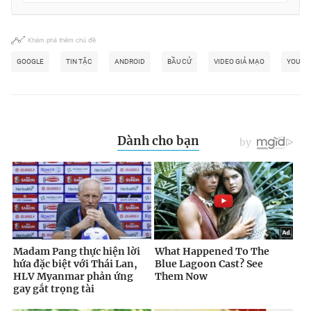
Khám phá thêm chủ đề
GOOGLE
TIN TẶC
ANDROID
BẦU CỬ
VIDEO GIẢ MẠO
YOUTU