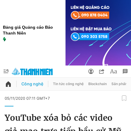
Bảng giá Quảng cáo Báo
Thanh Niên
Công nghệ
Tin tức công nghệ
Blockchain
Sản phẩm
QUẢNG CÁO
ĐẶT BÁO
05/11/2020 07:11 GMT+7
Thông tin tài khoản
YouTube xóa bỏ các video
Đổi mật khẩu
Chuyên mục
Tin đã lưu