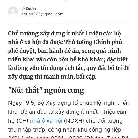
Chuyên mục khác
Lê Quân
Tin đã xem
lequan225@gmail.com
Chào ngày mới
Tin 24h
Đăng xuất
Chủ trương xây dựng ít nhất 1 triệu căn hộ
Tin thị trường
Tin 360
nhà ở xã hội đã được Thủ tướng Chính phủ
phê duyệt, ban hành đề án, song quá trình
Video
Magazine
triển khai vẫn còn bộn bề khó khăn; đặc biệt
là dòng vốn tín dụng ách tắc, quỹ đất bố trí để
xây dựng thì manh mún, bất cập.
Sản phẩm khác
"Nút thắt" nguồn cung
Tiện ích
Bạn cần biết
Ngày 19.5, Bộ Xây dựng tổ chức Hội nghị triển
khai Đề án đầu tư xây dựng ít nhất 1 triệu căn
Thông tin tòa soạn
Liên hệ quảng cáo
hộ (CH)
nhà ở xã hội
(NOXH) cho đối tượng
thu nhập thấp, công nhân khu công nghiệp