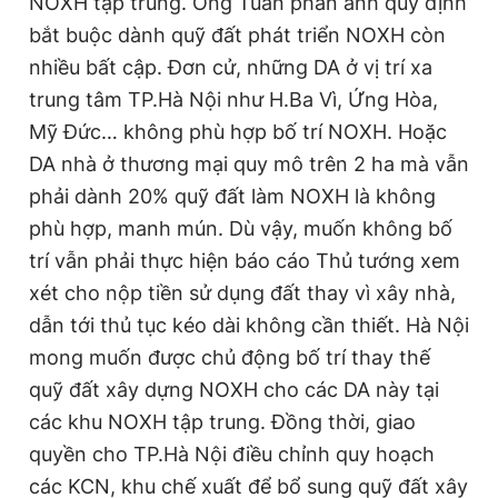
NOXH tập trung. Ông Tuấn phản ánh quy định
bắt buộc dành quỹ đất phát triển NOXH còn
nhiều bất cập. Đơn cử, những DA ở vị trí xa
trung tâm TP.Hà Nội như H.Ba Vì, Ứng Hòa,
Mỹ Đức… không phù hợp bố trí NOXH. Hoặc
DA nhà ở thương mại quy mô trên 2 ha mà vẫn
phải dành 20% quỹ đất làm NOXH là không
phù hợp, manh mún. Dù vậy, muốn không bố
trí vẫn phải thực hiện báo cáo Thủ tướng xem
xét cho nộp tiền sử dụng đất thay vì xây nhà,
dẫn tới thủ tục kéo dài không cần thiết. Hà Nội
mong muốn được chủ động bố trí thay thế
quỹ đất xây dựng NOXH cho các DA này tại
các khu NOXH tập trung. Đồng thời, giao
quyền cho TP.Hà Nội điều chỉnh quy hoạch
các KCN, khu chế xuất để bổ sung quỹ đất xây