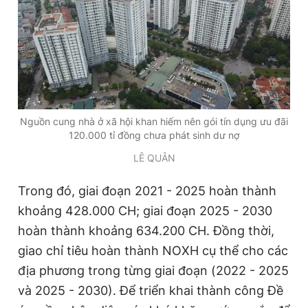
Giấy phép xuất bản số 110/GP - BTTTT cấp ngày 24.3.2020
© 2003-2026 Bản quyền thuộc về Báo Thanh Niên. Cấm sao
chép dưới mọi hình thức nếu không có sự chấp thuận bằng văn
bản. Phát triển bởi ePi Technologies, JSC.
Nguồn cung nhà ở xã hội khan hiếm nên gói tín dụng ưu đãi
120.000 tỉ đồng chưa phát sinh dư nợ
LÊ QUÂN
Trong đó, giai đoạn 2021 - 2025 hoàn thành
khoảng 428.000 CH; giai đoạn 2025 - 2030
hoàn thành khoảng 634.200 CH. Đồng thời,
giao chỉ tiêu hoàn thành NOXH cụ thể cho các
địa phương trong từng giai đoạn (2022 - 2025
và 2025 - 2030). Để triển khai thành công Đề