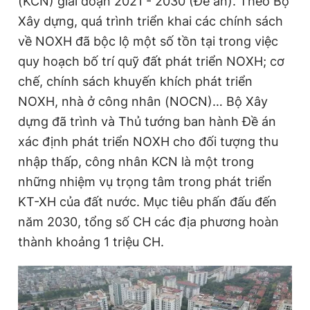
(KCN) giai đoạn 2021 - 2030 (Đề án). Theo Bộ
Xây dựng, quá trình triển khai các chính sách
về NOXH đã bộc lộ một số tồn tại trong việc
Đọc Thanh Niên trên điện thoại
quy hoạch bố trí quỹ đất phát triển NOXH; cơ
chế, chính sách khuyến khích phát triển
NOXH, nhà ở công nhân (NOCN)… Bộ Xây
dựng đã trình và Thủ tướng ban hành Đề án
Theo dõi báo trên
xác định phát triển NOXH cho đối tượng thu
nhập thấp, công nhân KCN là một trong
Hotline
Liên hệ quảng cáo
những nhiệm vụ trọng tâm trong phát triển
0906 645 777
0908 780 404
KT-XH của đất nước. Mục tiêu phấn đấu đến
năm 2030, tổng số CH các địa phương hoàn
Đặt báo
Quảng cáo
RSS
Tòa soạn
Chính sách bảo
thành khoảng 1 triệu CH.
Tổng biên tập: Nguyễn Ngọc Toàn
Phó tổng biên tập thường trực: Hải Thành
Phó tổng biên tập: Lâm Hiếu Dũng
Phó tổng biên tập: Trần Việt Hưng
Tổng thư ký tòa soạn: Đức Trung