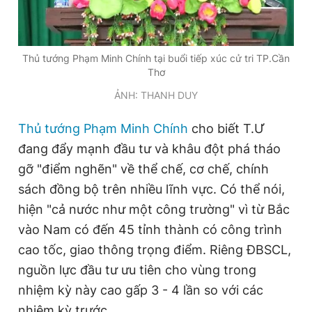
Giấy phép xuất bản số 110/GP - BTTTT cấp ngày 24.3.2020
© 2003-2026 Bản quyền thuộc về Báo Thanh Niên. Cấm sao
chép dưới mọi hình thức nếu không có sự chấp thuận bằng văn
bản. Phát triển bởi ePi Technologies, JSC.
Thủ tướng Phạm Minh Chính tại buổi tiếp xúc cử tri TP.Cần
Thơ
ẢNH: THANH DUY
Thủ tướng Phạm Minh Chính
cho biết T.Ư
đang đẩy mạnh đầu tư và khâu đột phá tháo
gỡ "điểm nghẽn" về thể chế, cơ chế, chính
sách đồng bộ trên nhiều lĩnh vực. Có thể nói,
hiện "cả nước như một công trường" vì từ Bắc
vào Nam có đến 45 tỉnh thành có công trình
cao tốc, giao thông trọng điểm. Riêng ĐBSCL,
nguồn lực đầu tư ưu tiên cho vùng trong
nhiệm kỳ này cao gấp 3 - 4 lần so với các
nhiệm kỳ trước.