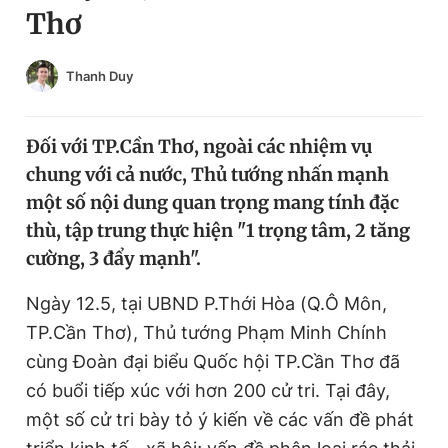
Thơ
Chuyên mục khác
Tin đã xem
Chào ngày mới
Tin 24h
Thanh Duy
Đăng xuất
Tin thị trường
Tin 360
Đối với TP.Cần Thơ, ngoài các nhiệm vụ
chung với cả nước, Thủ tướng nhấn mạnh
Video
Magazine
một số nội dung quan trọng mang tính đặc
thù, tập trung thực hiện "1 trọng tâm, 2 tăng
cường, 3 đẩy mạnh".
Sản phẩm khác
Ngày 12.5, tại UBND P.Thới Hòa (Q.Ô Môn,
Tiện ích
Bạn cần biết
TP.Cần Thơ), Thủ tướng Phạm Minh Chính
cùng Đoàn đại biểu Quốc hội TP.Cần Thơ đã
Thông tin tòa soạn
Liên hệ quảng cáo
có buổi tiếp xúc với hơn 200 cử tri. Tại đây,
một số cử tri bày tỏ ý kiến về các vấn đề phát