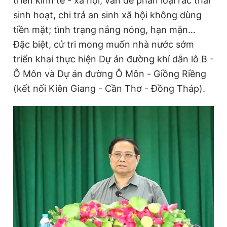
triển kinh tế - xã hội; vấn đề phân loại rác thải
sinh hoạt, chi trả an sinh xã hội không dùng
tiền mặt; tình trạng nắng nóng, hạn mặn…
Đọc Thanh Niên trên điện thoại
Đặc biệt, cử tri mong muốn nhà nước sớm
triển khai thực hiện Dự án đường khí dẫn lô B -
Ô Môn và Dự án đường Ô Môn - Giồng Riềng
(kết nối Kiên Giang - Cần Thơ - Đồng Tháp).
Theo dõi báo trên
Hotline
Liên hệ quảng cáo
0906 645 777
0908 780 404
Đặt báo
Quảng cáo
RSS
Tòa soạn
Chính sách bảo
Tổng biên tập: Nguyễn Ngọc Toàn
Phó tổng biên tập thường trực: Hải Thành
Phó tổng biên tập: Lâm Hiếu Dũng
Phó tổng biên tập: Trần Việt Hưng
Tổng thư ký tòa soạn: Đức Trung