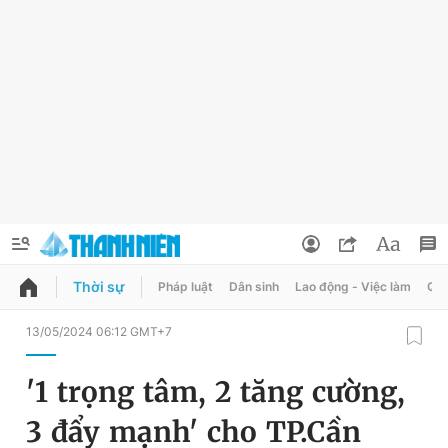
Thời sự
Pháp luật
Dân sinh
Lao động - Việc làm
Quy
QUẢNG CÁO
ĐẶT BÁO
13/05/2024 06:12 GMT+7
Thông tin tài khoản
'1 trọng tâm, 2 tăng cường,
Đổi mật khẩu
Chuyên mục
3 đẩy mạnh' cho TP.Cần
Tin đã lưu