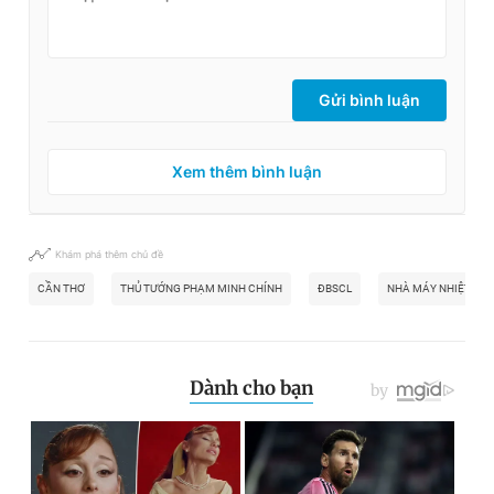
Gửi bình luận
Xem thêm bình luận
Khám phá thêm chủ đề
CẦN THƠ
THỦ TƯỚNG PHẠM MINH CHÍNH
ĐBSCL
NHÀ MÁY NHIỆT ĐIỆ