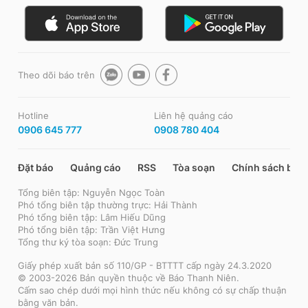
Theo dõi báo trên
Hotline
Liên hệ quảng cáo
0906 645 777
0908 780 404
Đặt báo
Quảng cáo
RSS
Tòa soạn
Chính sách bảo
Tổng biên tập: Nguyễn Ngọc Toàn
Phó tổng biên tập thường trực: Hải Thành
Phó tổng biên tập: Lâm Hiếu Dũng
Phó tổng biên tập: Trần Việt Hưng
Tổng thư ký tòa soạn: Đức Trung
Giấy phép xuất bản số 110/GP - BTTTT cấp ngày 24.3.2020
© 2003-2026 Bản quyền thuộc về Báo Thanh Niên.
Cấm sao chép dưới mọi hình thức nếu không có sự chấp thuận
bằng văn bản.