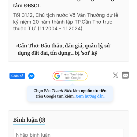
tâm ĐBSCL
Tối 31.12, Chủ tịch nước Võ Văn Thưởng dự lễ
kỷ niệm 20 năm thành lập TP.Cần Thơ trực
thuộc T.Ư (1.1.2004 - 1.1.2024).
Cần Thơ: Đấu thầu, đấu giá, quản lý, sử
dụng đất đai, tín dụng... bị 'soi' kỹ
Chia sẻ
Chọn Báo
Thanh Niên
làm
nguồn ưu tiên
trên Google tìm kiếm.
Xem hướng dẫn.
Bình luận (
0
)