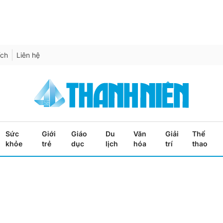
ích
Liên hệ
Sức
Giới
Giáo
Du
Văn
Giải
Thể
khỏe
trẻ
dục
lịch
hóa
trí
thao