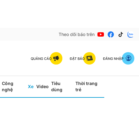
Theo dõi báo trên
QUẢNG CÁO
ĐẶT BÁO
ĐĂNG NHẬP
Công
Tiêu
Thời trang
Xe
Video
nghệ
dùng
trẻ