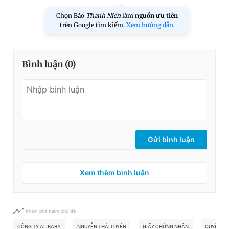
Chọn Báo
Thanh Niên
làm
nguồn ưu tiên
trên Google tìm kiếm.
Xem hướng dẫn.
Bình luận (
0
)
Gửi bình luận
Xem thêm bình luận
Khám phá thêm chủ đề
CÔNG TY ALIBABA
NGUYỄN THÁI LUYỆN
GIẤY CHỨNG NHẬN
QUYỀN SỬ