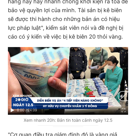
hàng này hãy nhanh chóng khởi kiện ra tòa để
bảo vệ quyền lợi của mình. Tài sản bị kê biên
sẽ được thi hành cho những bản án có hiệu
lực pháp luật", kiểm sát viên nói và đề nghị bị
cáo có ý kiến về việc bị kê biên 20 thỏi vàng.
C
0:00
/
D
24:09
u
u
Xem nhanh 20h: Bản tin toàn cảnh ngày 12.5
r
r
"Cơ quan điều tra giám định đó là vàng giả,