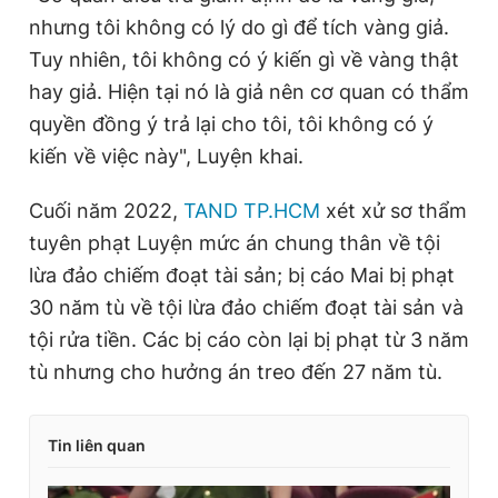
r
a
nhưng tôi không có lý do gì để tích vàng giả.
e
t
Tuy nhiên, tôi không có ý kiến gì về vàng thật
n
i
hay giả. Hiện tại nó là giả nên cơ quan có thẩm
t
o
quyền đồng ý trả lại cho tôi, tôi không có ý
T
n
kiến về việc này", Luyện khai.
i
m
Cuối năm 2022,
TAND TP.HCM
xét xử sơ thẩm
tuyên phạt Luyện mức án chung thân về tội
e
lừa đảo chiếm đoạt tài sản; bị cáo Mai bị phạt
30 năm tù về tội lừa đảo chiếm đoạt tài sản và
tội rửa tiền. Các bị cáo còn lại bị phạt từ 3 năm
tù nhưng cho hưởng án treo đến 27 năm tù.
Tin liên quan