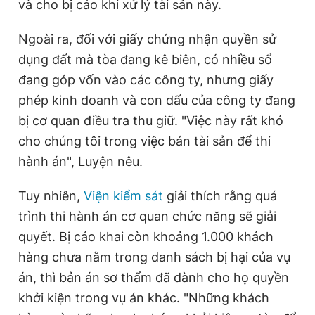
i
và cho bị cáo khi xử lý tài sản này.
Giấy phép xuất bản số 110/GP - BTTTT cấp ngày 24.3.2020
m
© 2003-2026 Bản quyền thuộc về Báo Thanh Niên. Cấm sao
Ngoài ra, đối với giấy chứng nhận quyền sử
chép dưới mọi hình thức nếu không có sự chấp thuận bằng văn
e
bản. Phát triển bởi ePi Technologies, JSC.
dụng đất mà tòa đang kê biên, có nhiều sổ
đang góp vốn vào các công ty, nhưng giấy
phép kinh doanh và con dấu của công ty đang
bị cơ quan điều tra thu giữ. "Việc này rất khó
cho chúng tôi trong việc bán tài sản để thi
hành án", Luyện nêu.
Tuy nhiên,
Viện kiểm sát
giải thích rằng quá
trình thi hành án cơ quan chức năng sẽ giải
quyết. Bị cáo khai còn khoảng 1.000 khách
hàng chưa nằm trong danh sách bị hại của vụ
án, thì bản án sơ thẩm đã dành cho họ quyền
khởi kiện trong vụ án khác. "Những khách