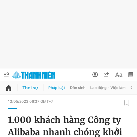
Thời sự
Pháp luật
Dân sinh
Lao động - Việc làm
Quy
QUẢNG CÁO
ĐẶT BÁO
13/05/2023 06:37 GMT+7
Thông tin tài khoản
1.000 khách hàng Công ty
Đổi mật khẩu
Chuyên mục
Alibaba nhanh chóng khởi
Tin đã lưu