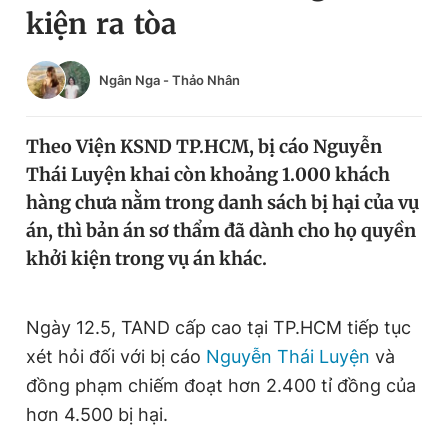
kiện ra tòa
Chuyên mục khác
Tin đã xem
Chào ngày mới
Tin 24h
Ngân Nga
-
Thảo Nhân
Đăng xuất
Tin thị trường
Tin 360
Theo Viện KSND TP.HCM, bị cáo Nguyễn
Thái Luyện khai còn khoảng 1.000 khách
Video
Magazine
hàng chưa nằm trong danh sách bị hại của vụ
án, thì bản án sơ thẩm đã dành cho họ quyền
khởi kiện trong vụ án khác.
Sản phẩm khác
Tiện ích
Bạn cần biết
Ngày 12.5, TAND cấp cao tại TP.HCM tiếp tục
xét hỏi đối với bị cáo
Nguyễn Thái Luyện
và
Thông tin tòa soạn
Liên hệ quảng cáo
đồng phạm chiếm đoạt hơn 2.400 tỉ đồng của
hơn 4.500 bị hại.