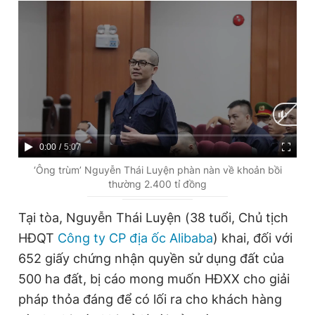
Đọc Thanh Niên trên điện thoại
Theo dõi báo trên
C
0:00
/
D
5:07
u
u
‘Ông trùm’ Nguyễn Thái Luyện phàn nàn về khoản bồi
Hotline
Liên hệ quảng cáo
thường 2.400 tỉ đồng
0906 645 777
0908 780 404
r
r
r
a
Tại tòa, Nguyễn Thái Luyện (38 tuổi, Chủ tịch
Đặt báo
Quảng cáo
RSS
Tòa soạn
Chính sách bảo
e
t
HĐQT
Công ty CP địa ốc Alibaba
) khai, đối với
n
i
Tổng biên tập: Nguyễn Ngọc Toàn
652 giấy chứng nhận quyền sử dụng đất của
Phó tổng biên tập thường trực: Hải Thành
t
o
500 ha đất, bị cáo mong muốn HĐXX cho giải
Phó tổng biên tập: Lâm Hiếu Dũng
Phó tổng biên tập: Trần Việt Hưng
T
n
pháp thỏa đáng để có lối ra cho khách hàng
Tổng thư ký tòa soạn: Đức Trung