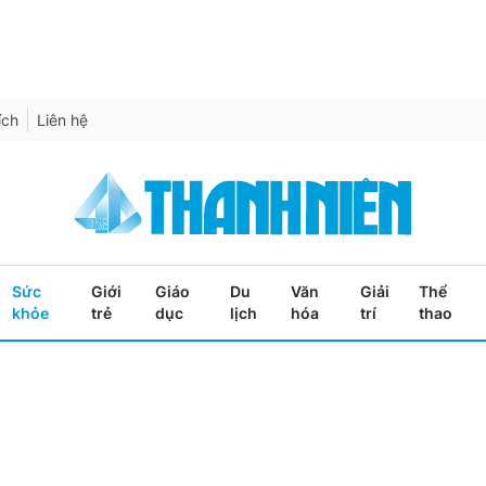
ích
Liên hệ
Sức
Giới
Giáo
Du
Văn
Giải
Thể
khỏe
trẻ
dục
lịch
hóa
trí
thao