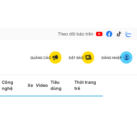
Theo dõi báo trên
QUẢNG CÁO
ĐẶT BÁO
ĐĂNG NHẬP
Công
Tiêu
Thời trang
Xe
Video
nghệ
dùng
trẻ