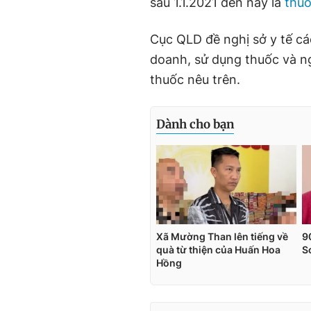
sau 1.1.2021 đến nay là
thuố
Cục QLD đề nghị sở y tế cá
doanh, sử dụng thuốc và ng
thuốc nêu trên.