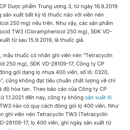
CP Dược phẩm Trung ương 3, từ ngày 16.9.2019
 sản xuất bất kỳ lô thuốc nào với viên nén
col 250 mg) nêu trên. Như vậy, các sản phẩm
orocid TW3 (Cloramphenicol 250 mg), SĐK VD-
uất từ sau 15.9.2019, là thuốc giả.
 mẫu thuốc có nhãn ghi viên nén "Tetracyclin
rid 250 mg), SĐK VD-28109-17, Công ty CP
óng gói dạng lọ nhựa 400 viên, số lô: 0320,
, cũng không đạt tiêu chuẩn chất lượng về chỉ
 và độ hòa tan. Theo báo cáo của Công ty CP
ừ 1.1.2021 đến nay, công ty không
sản xuất lô
 TW3 nào có quy cách đóng gói lọ 400 viên. Như
n ghi viên nén Tetracyclin TW3 (Tetracyclin
-28109-17, lọ 400 viên, ghi ngày sản xuất từ