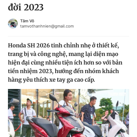
đời 2023
Chuyên mục khác
Tin đã xem
Chào ngày mới
Tin 24h
Tâm Võ
tamvothanhnien@gmail.com
Đăng xuất
Tin thị trường
Tin 360
Honda SH 2026 tinh chỉnh nhẹ ở thiết kế,
trang bị và công nghệ, mang lại diện mạo
Video
Magazine
hiện đại cùng nhiều tiện ích hơn so với bản
tiền nhiệm 2023, hướng đến nhóm khách
hàng yêu thích xe tay ga cao cấp.
Sản phẩm khác
Tiện ích
Bạn cần biết
Thông tin tòa soạn
Liên hệ quảng cáo