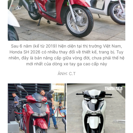
Đọc Thanh Niên trên điện thoại
Sau 6 năm (kể từ 2019) hiện diện tại thị trường Việt Nam,
Honda SH 2026 có nhiều thay đổi về thiết kế, trang bị. Tuy
Theo dõi báo trên
nhiên, đây là bản nâng cấp giữa vòng đời, chưa phải thế hệ
mới nhất của dòng xe tay ga cao cấp này
ẢNH: C.T
Hotline
Liên hệ quảng cáo
0906 645 777
0908 780 404
Đặt báo
Quảng cáo
RSS
Tòa soạn
Chính sách bảo
Tổng biên tập: Nguyễn Ngọc Toàn
Phó tổng biên tập thường trực: Hải Thành
Phó tổng biên tập: Lâm Hiếu Dũng
Phó tổng biên tập: Trần Việt Hưng
Tổng thư ký tòa soạn: Đức Trung