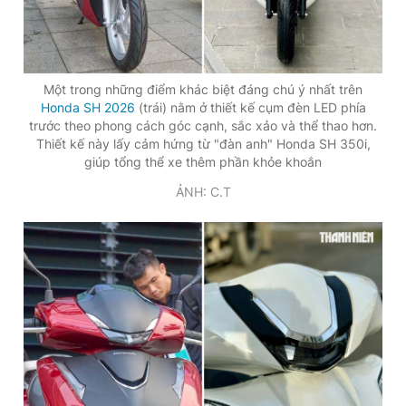
Giấy phép xuất bản số 110/GP - BTTTT cấp ngày 24.3.2020
© 2003-2026 Bản quyền thuộc về Báo Thanh Niên. Cấm sao
chép dưới mọi hình thức nếu không có sự chấp thuận bằng văn
bản. Phát triển bởi ePi Technologies, JSC.
Một trong những điểm khác biệt đáng chú ý nhất trên
Honda SH 2026
(trái) nằm ở thiết kế cụm đèn LED phía
trước theo phong cách góc cạnh, sắc xảo và thể thao hơn.
Thiết kế này lấy cảm hứng từ "đàn anh" Honda SH 350i,
giúp tổng thể xe thêm phần khỏe khoắn
ẢNH: C.T