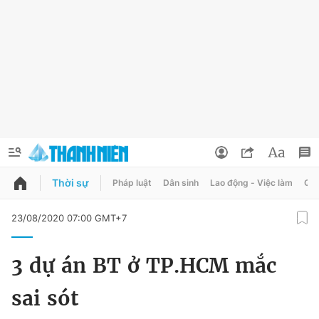
Thời sự
Pháp luật
Dân sinh
Lao động - Việc làm
Quy
QUẢNG CÁO
ĐẶT BÁO
23/08/2020 07:00 GMT+7
Thông tin tài khoản
3 dự án BT ở TP.HCM mắc
Đổi mật khẩu
Chuyên mục
sai sót
Tin đã lưu
Chuyên mục khác