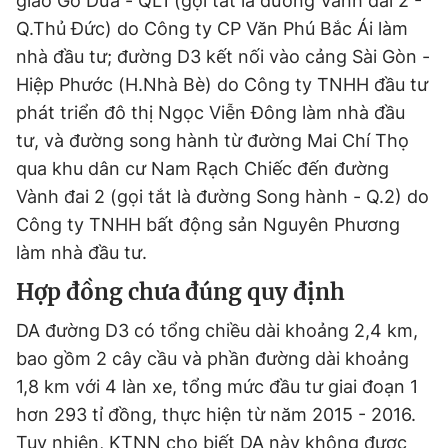
giao Gò Dưa - QL1 (gọi tắt là đường Vành đai 2 -
Q.Thủ Đức) do Công ty CP Văn Phú Bắc Ái làm
Đọc Thanh Niên trên điện thoại
nhà đầu tư; đường D3 kết nối vào cảng Sài Gòn -
Hiệp Phước (H.Nhà Bè) do Công ty TNHH đầu tư
phát triển đô thị Ngọc Viễn Đông làm nhà đầu
tư, và đường song hành từ đường Mai Chí Thọ
Theo dõi báo trên
qua khu dân cư Nam Rạch Chiếc đến đường
Vành đai 2 (gọi tắt là đường Song hành - Q.2) do
Hotline
Liên hệ quảng cáo
Công ty TNHH bất động sản Nguyên Phương
0906 645 777
0908 780 404
làm nhà đầu tư.
Hợp đồng chưa đúng quy định
Đặt báo
Quảng cáo
RSS
Tòa soạn
Chính sách bảo
DA đường D3 có tổng chiều dài khoảng 2,4 km,
Tổng biên tập: Nguyễn Ngọc Toàn
Phó tổng biên tập thường trực: Hải Thành
bao gồm 2 cây cầu và phần đường dài khoảng
Phó tổng biên tập: Lâm Hiếu Dũng
1,8 km với 4 làn xe, tổng mức đầu tư giai đoạn 1
Phó tổng biên tập: Trần Việt Hưng
Tổng thư ký tòa soạn: Đức Trung
hơn 293 tỉ đồng, thực hiện từ năm 2015 - 2016.
Giấy phép xuất bản số 110/GP - BTTTT cấp ngày 24.3.2020
Tuy nhiên, KTNN cho biết DA này không được