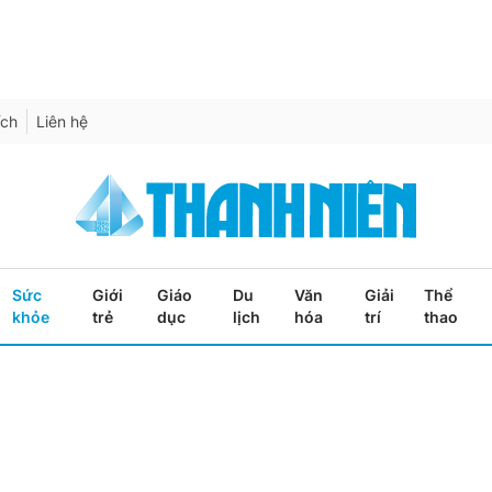
ích
Liên hệ
Sức
Giới
Giáo
Du
Văn
Giải
Thể
khỏe
trẻ
dục
lịch
hóa
trí
thao