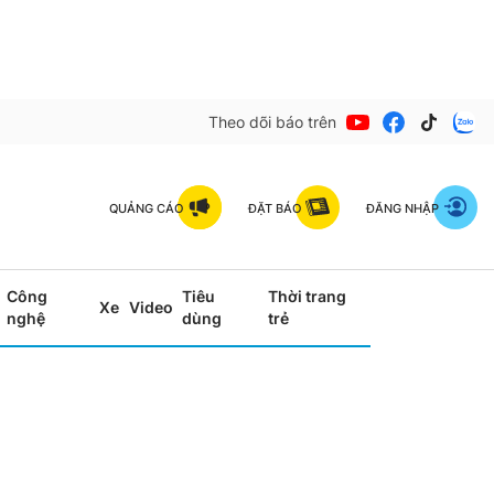
Theo dõi báo trên
QUẢNG CÁO
ĐẶT BÁO
ĐĂNG NHẬP
Công
Tiêu
Thời trang
Xe
Video
nghệ
dùng
trẻ