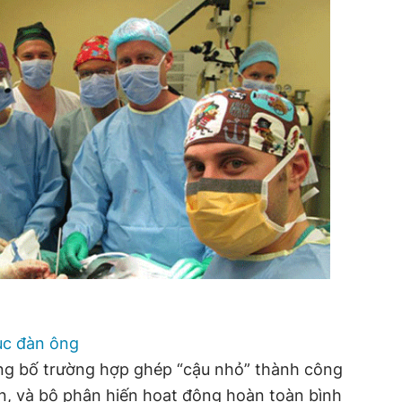
ục đàn ông
ng bố trường hợp ghép “cậu nhỏ” thành công
n, và bộ phận hiến hoạt động hoàn toàn bình