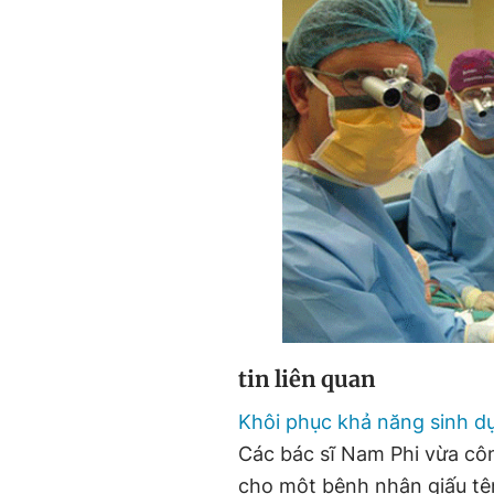
tin liên quan
Khôi phục khả năng sinh d
Các bác sĩ Nam Phi vừa cô
cho một bệnh nhân giấu tê