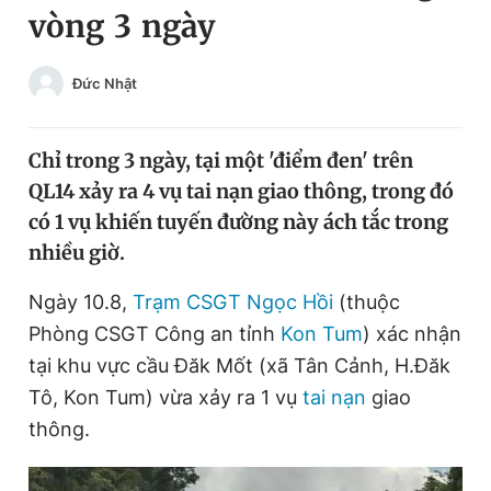
vòng 3 ngày
Chuyên mục khác
Tin đã xem
Chào ngày mới
Tin 24h
Đức Nhật
Đăng xuất
Tin thị trường
Tin 360
Chỉ trong 3 ngày, tại một 'điểm đen' trên
QL14 xảy ra 4 vụ tai nạn giao thông, trong đó
Video
Magazine
có 1 vụ khiến tuyến đường này ách tắc trong
nhiều giờ.
Sản phẩm khác
Ngày 10.8,
Trạm CSGT Ngọc Hồi
(thuộc
Phòng CSGT Công an tỉnh
Kon Tum
) xác nhận
Tiện ích
Bạn cần biết
tại khu vực cầu Đăk Mốt (xã Tân Cảnh, H.Đăk
Tô, Kon Tum) vừa xảy ra 1 vụ
tai nạn
giao
Thông tin tòa soạn
Liên hệ quảng cáo
thông.