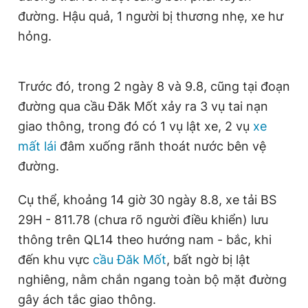
Giấy phép xuất bản số 110/GP - BTTTT cấp ngày 24.3.2020
đường. Hậu quả, 1 người bị thương nhẹ, xe hư
© 2003-2026 Bản quyền thuộc về Báo Thanh Niên. Cấm sao
hỏng.
chép dưới mọi hình thức nếu không có sự chấp thuận bằng văn
bản. Phát triển bởi ePi Technologies, JSC.
Trước đó, trong 2 ngày 8 và 9.8, cũng tại đoạn
đường qua cầu Đăk Mốt xảy ra 3 vụ tai nạn
giao thông, trong đó có 1 vụ lật xe, 2 vụ
xe
mất lái
đâm xuống rãnh thoát nước bên vệ
đường.
Cụ thể, khoảng 14 giờ 30 ngày 8.8, xe tải BS
29H - 811.78 (chưa rõ người điều khiển) lưu
thông trên QL14 theo hướng nam - bắc, khi
đến khu vực
cầu Đăk Mốt
, bất ngờ bị lật
nghiêng, nằm chắn ngang toàn bộ mặt đường
gây ách tắc giao thông.