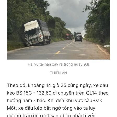
Đọc Thanh Niên trên điện thoại
Theo dõi báo trên
Hai vụ tai nạn xảy ra trong ngày 9.8
Hotline
Liên hệ quảng cáo
0906 645 777
0908 780 404
THIÊN ÂN
Đặt báo
Quảng cáo
RSS
Tòa soạn
Chính sách bảo
Theo đó, khoảng 14 giờ 25 cùng ngày, xe đầu
kéo BS 15C - 132.69 di chuyển trên QL14 theo
Tổng biên tập: Nguyễn Ngọc Toàn
Phó tổng biên tập thường trực: Hải Thành
hướng nam - bắc. Khi đến khu vực cầu Đăk
Phó tổng biên tập: Lâm Hiếu Dũng
Mốt, xe đầu kéo bất ngờ tông vào ta luy
Phó tổng biên tập: Trần Việt Hưng
Tổng thư ký tòa soạn: Đức Trung
dương trái rồi trượt sang bên phải tuyến