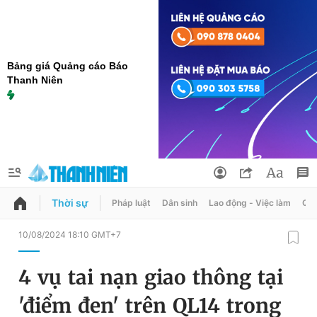
Bảng giá Quảng cáo Báo
Thanh Niên
Thời sự
Pháp luật
Dân sinh
Lao động - Việc làm
Quy
QUẢNG CÁO
ĐẶT BÁO
10/08/2024 18:10 GMT+7
Thông tin tài khoản
4 vụ tai nạn giao thông tại
Đổi mật khẩu
Chuyên mục
'điểm đen' trên QL14 trong
Tin đã lưu