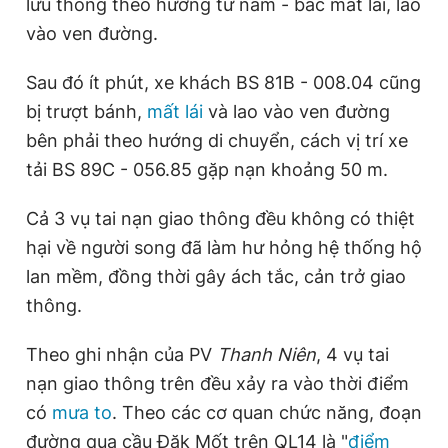
lưu thông theo hướng từ nam - bắc mất lái, lao
vào ven đường.
Sau đó ít phút, xe khách BS 81B - 008.04 cũng
bị trượt bánh,
mất lái
và lao vào ven đường
bên phải theo hướng di chuyển, cách vị trí xe
tải BS 89C - 056.85 gặp nạn khoảng 50 m.
Cả 3 vụ tai nạn giao thông đều không có thiệt
hại về người song đã làm hư hỏng hệ thống hộ
lan mềm, đồng thời gây ách tắc, cản trở giao
thông.
Theo ghi nhận của PV
Thanh Niên
, 4 vụ tai
nạn giao thông trên đều xảy ra vào thời điểm
có
mưa to
. Theo các cơ quan chức năng, đoạn
đường qua cầu Đăk Mốt trên QL14 là "
điểm