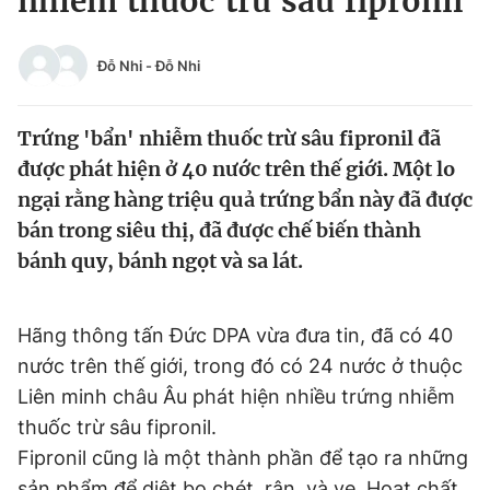
nhiễm thuốc trừ sâu fipronil
Chuyên mục khác
Tin đã xem
Đỗ Nhi
-
Đỗ Nhi
Chào ngày mới
Tin 24h
Đăng xuất
Trứng 'bẩn' nhiễm thuốc trừ sâu fipronil đã
Tin thị trường
Tin 360
được phát hiện ở 40 nước trên thế giới. Một lo
ngại rằng hàng triệu quả trứng bẩn này đã được
Video
Magazine
bán trong siêu thị, đã được chế biến thành
bánh quy, bánh ngọt và sa lát.
Sản phẩm khác
Tiện ích
Bạn cần biết
Hãng thông tấn Đức DPA vừa đưa tin, đã có 40
nước trên thế giới, trong đó có 24 nước ở thuộc
Liên minh châu Âu phát hiện nhiều trứng nhiễm
Thông tin tòa soạn
Liên hệ quảng cáo
thuốc trừ sâu fipronil.
Fipronil cũng là một thành phần để tạo ra những
sản phẩm để diệt bọ chét, rận, và ve. Hoạt chất