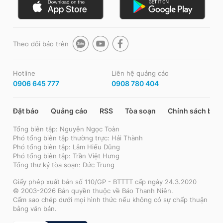
Theo dõi báo trên
Hotline
Liên hệ quảng cáo
0906 645 777
0908 780 404
Đặt báo
Quảng cáo
RSS
Tòa soạn
Chính sách bảo
Tổng biên tập: Nguyễn Ngọc Toàn
Phó tổng biên tập thường trực: Hải Thành
Phó tổng biên tập: Lâm Hiếu Dũng
Phó tổng biên tập: Trần Việt Hưng
Tổng thư ký tòa soạn: Đức Trung
Giấy phép xuất bản số 110/GP - BTTTT cấp ngày 24.3.2020
© 2003-2026 Bản quyền thuộc về Báo Thanh Niên.
Cấm sao chép dưới mọi hình thức nếu không có sự chấp thuận
bằng văn bản.