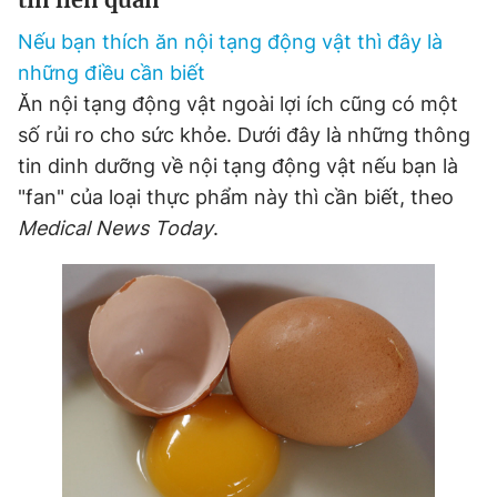
Giấy phép xuất bản số 110/GP - BTTTT cấp ngày 24.3.2020
Nếu bạn thích ăn nội tạng động vật thì đây là
© 2003-2026 Bản quyền thuộc về Báo Thanh Niên. Cấm sao
chép dưới mọi hình thức nếu không có sự chấp thuận bằng văn
những điều cần biết
bản. Phát triển bởi ePi Technologies, JSC.
Ăn nội tạng động vật ngoài lợi ích cũng có một
số rủi ro cho sức khỏe. Dưới đây là những thông
tin dinh dưỡng về nội tạng động vật nếu bạn là
"fan" của loại thực phẩm này thì cần biết, theo
Medical News Today
.