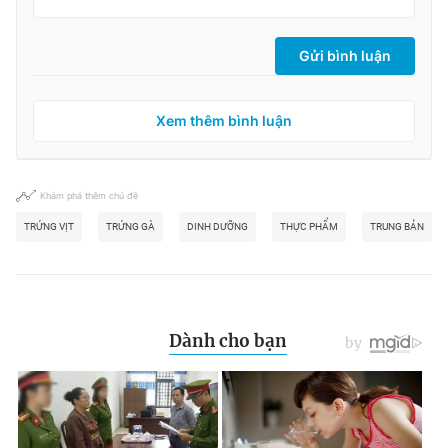
Gửi bình luận
Xem thêm bình luận
Khám phá thêm chủ đề
TRỨNG VỊT
TRỨNG GÀ
DINH DƯỠNG
THỰC PHẨM
TRUNG BẢN