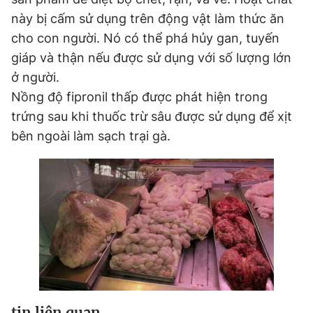
này bị cấm sử dụng trên động vật làm thức ăn
cho con người. Nó có thể phá hủy gan, tuyến
Đọc Thanh Niên trên điện thoại
giáp và thận nếu được sử dụng với số lượng lớn
ở người.
Nồng độ fipronil thấp được phát hiện trong
trứng sau khi thuốc trừ sâu được sử dụng để xịt
Theo dõi báo trên
bên ngoài làm sạch trại gà.
Hotline
Liên hệ quảng cáo
0906 645 777
0908 780 404
Đặt báo
Quảng cáo
RSS
Tòa soạn
Chính sách bảo
Tổng biên tập: Nguyễn Ngọc Toàn
Phó tổng biên tập thường trực: Hải Thành
Phó tổng biên tập: Lâm Hiếu Dũng
Phó tổng biên tập: Trần Việt Hưng
Tổng thư ký tòa soạn: Đức Trung
tin liên quan