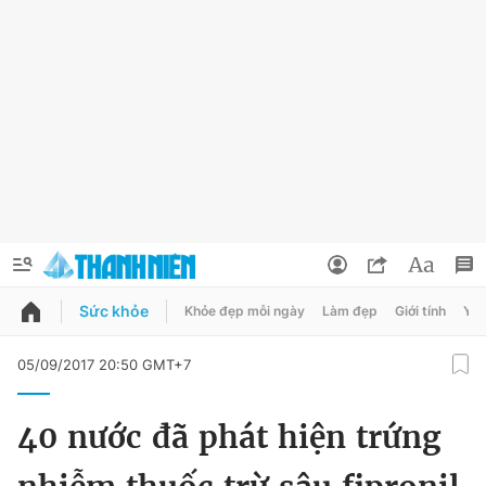
Sức khỏe
Khỏe đẹp mỗi ngày
Làm đẹp
Giới tính
Y t
QUẢNG CÁO
ĐẶT BÁO
05/09/2017 20:50 GMT+7
Thông tin tài khoản
40 nước đã phát hiện trứng
Đổi mật khẩu
Chuyên mục
Tin đã lưu