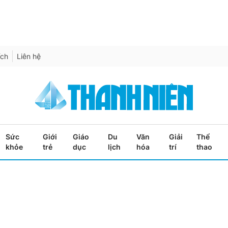
ích
Liên hệ
Sức
Giới
Giáo
Du
Văn
Giải
Thể
khỏe
trẻ
dục
lịch
hóa
trí
thao