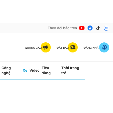
Theo dõi báo trên
QUẢNG CÁO
ĐẶT BÁO
ĐĂNG NHẬP
Công
Tiêu
Thời trang
Xe
Video
nghệ
dùng
trẻ