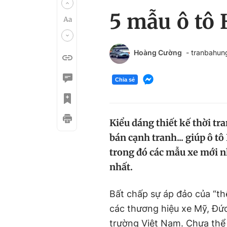
5 mẫu ô tô
Hoàng Cường
- tranbahu
Chia sẻ
Kiểu dáng thiết kế thời tra
bán cạnh tranh... giúp ô t
trong đó các mẫu xe mới n
nhất.
Bất chấp sự áp đảo của “th
các thương hiệu xe Mỹ, Đức
trường Việt Nam. Chưa thể