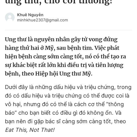
ung thư, chớ coi thường!
Chuyên mục khác
Tin đã xem
Khuê Nguyễn
minhkhue2307@gmail.com
Chào ngày mới
Tin 24h
Đăng xuất
Ung thư là nguyên nhân gây tử vong đứng
Tin thị trường
Tin 360
hàng thứ hai ở Mỹ, sau bệnh tim. Việc phát
hiện bệnh càng sớm càng tốt, nó có thể tạo ra
Video
Magazine
sự khác biệt rất lớn khi điều trị và tiên lượng
bệnh, theo Hiệp hội Ung thư Mỹ.
Sản phẩm khác
Dưới đây là những dấu hiệu và triệu chứng, trong
Tiện ích
Bạn cần biết
đó có dấu hiệu và triệu chứng có thể được coi là
vô hại, nhưng đó có thể là cách cơ thể “thông
Thông tin tòa soạn
Liên hệ quảng cáo
báo” cho bạn biết có điều gì đó không ổn. Và
bạn nên đi gặp bác sĩ càng sớm càng tốt, theo
Eat This, Not That!