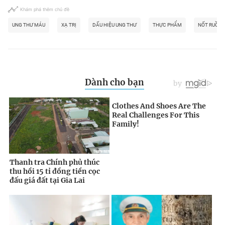
Khám phá thêm chủ đề
UNG THƯ MÁU
XẠ TRỊ
DẤU HIỆU UNG THƯ
THỰC PHẨM
NỐT RUỒI