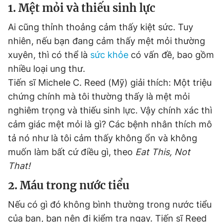
1. Mệt mỏi và thiếu sinh lực
Ai cũng thỉnh thoảng cảm thấy kiệt sức. Tuy
Đọc Thanh Niên trên điện thoại
nhiên, nếu bạn đang cảm thấy mệt mỏi thường
xuyên, thì có thể là
sức khỏe
có vấn đề, bao gồm
nhiều loại ung thư.
Tiến sĩ Michele C. Reed (Mỹ) giải thích: Một triệu
Theo dõi báo trên
chứng chính mà tôi thường thấy là mệt mỏi
nghiêm trọng và thiếu sinh lực. Vậy chính xác thì
cảm giác mệt mỏi là gì? Các bệnh nhân thích mô
Hotline
Liên hệ quảng cáo
0906 645 777
0908 780 404
tả nó như là tôi cảm thấy không ổn và không
muốn làm bất cứ điều gì, theo
Eat This, Not
Đặt báo
Quảng cáo
RSS
Tòa soạn
Chính sách bảo
That!
Tổng biên tập: Nguyễn Ngọc Toàn
2. Máu trong nước tiểu
Phó tổng biên tập thường trực: Hải Thành
Phó tổng biên tập: Lâm Hiếu Dũng
Nếu có gì đó không bình thường trong nước tiểu
Phó tổng biên tập: Trần Việt Hưng
Tổng thư ký tòa soạn: Đức Trung
của bạn, bạn nên đi kiểm tra ngay. Tiến sĩ Reed