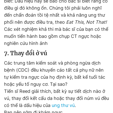
biết: Dấu hiệu này sẽ báo cho bác sĩ biết rằng có
điều gì đó không ổn. Chúng tôi phải luôn nghĩ
đến chẩn đoán tồi tệ nhất và khả năng ung thư
phổi nên được điều tra, theo
Eat This, Not That!
Các xét nghiệm khả thi mà bác sĩ của bạn có thể
muốn tiến hành bao gồm chụp CT ngực hoặc
nghiên cứu hình ảnh
7. Thay đổi ở vú
Các trung tâm kiểm soát và phòng ngừa dịch
bệnh (CDC) đều khuyến cáo tất cả phụ nữ nên
tự kiểm tra ngực của họ định kỳ, bất kể tuổi tác
hoặc yếu tố nguy cơ. Tại sao?
Tiến sĩ Reed giải thích, bất kỳ sự tiết dịch nào ở
vú, thay đổi kết cấu da hoặc thay đổi núm vú đều
có thể là dấu hiệu của
ung thư vú
.
Bạn nên sớm đi khám ngực.