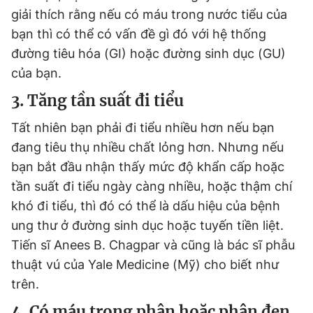
giải thích rằng nếu có máu trong nước tiểu của
Giấy phép xuất bản số 110/GP - BTTTT cấp ngày 24.3.2020
© 2003-2026 Bản quyền thuộc về Báo Thanh Niên. Cấm sao
bạn thì có thể có vấn đề gì đó với hệ thống
chép dưới mọi hình thức nếu không có sự chấp thuận bằng văn
bản. Phát triển bởi ePi Technologies, JSC.
đường tiêu hóa (GI) hoặc đường sinh dục (GU)
của bạn.
3. Tăng tần suất đi tiểu
Tất nhiên bạn phải đi tiểu nhiều hơn nếu bạn
đang tiêu thụ nhiều chất lỏng hơn. Nhưng nếu
bạn bắt đầu nhận thấy mức độ khẩn cấp hoặc
tần suất đi tiểu ngày càng nhiều, hoặc thậm chí
khó đi tiểu, thì đó có thể là dấu hiệu của bệnh
ung thư ở đường sinh dục hoặc tuyến tiền liệt.
Tiến sĩ Anees B. Chagpar và cũng là bác sĩ phẫu
thuật vú của Yale Medicine (Mỹ) cho biết như
trên.
4. Có máu trong phân hoặc phân đen,