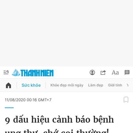
Sức khỏe
Khỏe đẹp mỗi ngày
Làm đẹp
Giới tính
Y t
QUẢNG CÁO
ĐẶT BÁO
11/08/2020 00:16 GMT+7
Thông tin tài khoản
9 dấu hiệu cảnh báo bệnh
Đổi mật khẩu
Chuyên mục
Tin đã lưu