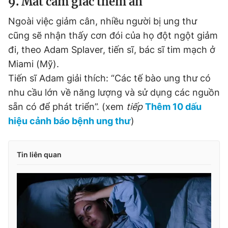
9. Mất cảm giác thèm ăn
Ngoài việc giảm cân, nhiều người bị ung thư
cũng sẽ nhận thấy cơn đói của họ đột ngột giảm
đi, theo Adam Splaver, tiến sĩ, bác sĩ tim mạch ở
Miami (Mỹ).
Tiến sĩ Adam giải thích: “Các tế bào ung thư có
nhu cầu lớn về năng lượng và sử dụng các nguồn
sẵn có để phát triển”. (xem
tiếp
Thêm 10 dấu
hiệu cảnh báo bệnh ung thư
)
Tin liên quan