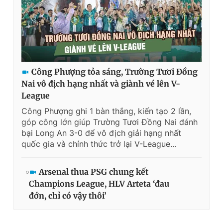
Giấy phép xuất bản số 110/GP - BTTTT cấp ngày 24.3.2020
© 2003-2026 Bản quyền thuộc về Báo Thanh Niên. Cấm sao
chép dưới mọi hình thức nếu không có sự chấp thuận bằng văn
bản. Phát triển bởi ePi Technologies, JSC.
Công Phượng tỏa sáng, Trường Tươi Đồng
Nai vô địch hạng nhất và giành vé lên V-
League
Công Phượng ghi 1 bàn thắng, kiến tạo 2 lần,
góp công lớn giúp Trường Tươi Đồng Nai đánh
bại Long An 3-0 để vô địch giải hạng nhất
quốc gia và chính thức trở lại V-League...
Arsenal thua PSG chung kết
Champions League, HLV Arteta ‘đau
đớn, chỉ có vậy thôi’