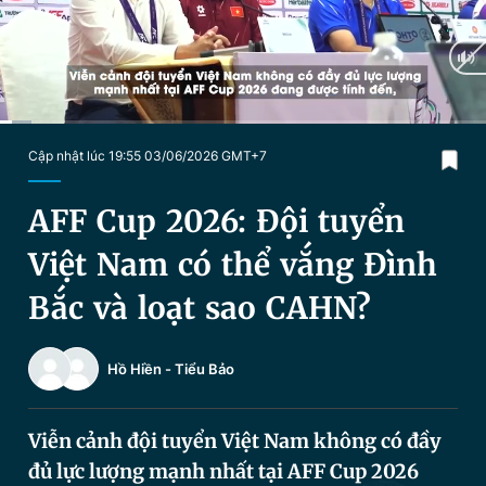
Chuyên mục khác
Tin đã xem
Chào ngày mới
Tin 24h
Đăng xuất
Tin thị trường
Tin 360
Current
0:03
/
Duration
2:16
Cập nhật lúc 19:55 03/06/2026 GMT+7
Time
Video
Magazine
AFF Cup 2026: Đội tuyển
Việt Nam có thể vắng Đình
Sản phẩm khác
Bắc và loạt sao CAHN?
Tiện ích
Bạn cần biết
Hồ Hiền
-
Tiểu Bảo
Thông tin tòa soạn
Liên hệ quảng cáo
Viễn cảnh đội tuyển Việt Nam không có đầy
đủ lực lượng mạnh nhất tại AFF Cup 2026