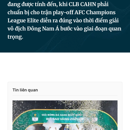
đang được tính đến, khi CLB CAHN phải
chuẩn bị cho trận play-off AFC Champions
League Elite diễn ra đúng vào thời điểm giải
Đọc Thanh Niên trên điện thoại
vô địch Đông Nam Á bước vào giai đoạn quan
trọng.
Theo dõi báo trên
Hotline
Liên hệ quảng cáo
0906 645 777
0908 780 404
Tin liên quan
Đặt báo
Quảng cáo
RSS
Tòa soạn
Chính sách bảo
Tổng biên tập: Nguyễn Ngọc Toàn
Phó tổng biên tập thường trực: Hải Thành
Phó tổng biên tập: Lâm Hiếu Dũng
Phó tổng biên tập: Trần Việt Hưng
Tổng thư ký tòa soạn: Đức Trung