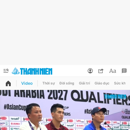
Video
Thời sự
Đời sống
Giải trí
Giáo dục
Sức khỏe
QUẢNG CÁO
ĐẶT BÁO
Thông tin tài khoản
Đổi mật khẩu
Chuyên mục
Tin đã lưu