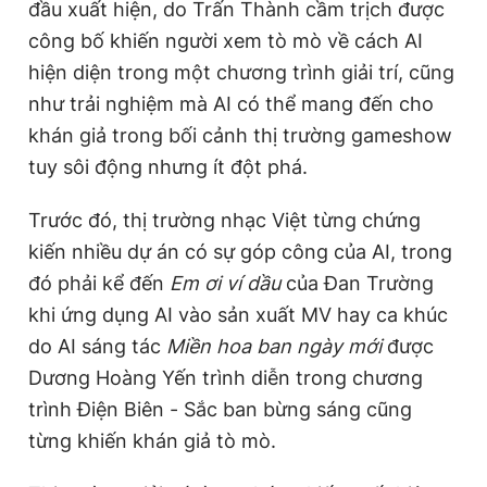
đầu xuất hiện, do Trấn Thành cầm trịch được
Giấy phép xuất bản số 110/GP - BTTTT cấp ngày 24.3.2020
công bố khiến người xem tò mò về cách AI
© 2003-2026 Bản quyền thuộc về Báo Thanh Niên. Cấm sao
chép dưới mọi hình thức nếu không có sự chấp thuận bằng văn
hiện diện trong một chương trình giải trí, cũng
bản. Phát triển bởi ePi Technologies, JSC.
như trải nghiệm mà AI có thể mang đến cho
khán giả trong bối cảnh thị trường gameshow
tuy sôi động nhưng ít đột phá.
Trước đó, thị trường nhạc Việt từng chứng
kiến nhiều dự án có sự góp công của AI, trong
đó phải kể đến
Em ơi ví dầu
của Đan Trường
khi ứng dụng AI vào sản xuất MV hay ca khúc
do AI sáng tác
Miền hoa ban ngày mới
được
Dương Hoàng Yến trình diễn trong chương
trình Điện Biên - Sắc ban bừng sáng cũng
từng khiến khán giả tò mò.