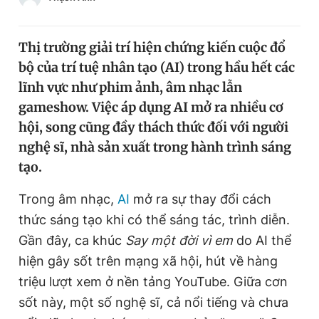
Chuyên mục khác
Tin đã xem
Thị trường giải trí hiện chứng kiến cuộc đổ
Chào ngày mới
Tin 24h
bộ của trí tuệ nhân tạo (AI) trong hầu hết các
Đăng xuất
lĩnh vực như phim ảnh, âm nhạc lẫn
Tin thị trường
Tin 360
gameshow. Việc áp dụng AI mở ra nhiều cơ
hội, song cũng đầy thách thức đối với người
Video
Magazine
nghệ sĩ, nhà sản xuất trong hành trình sáng
tạo.
Sản phẩm khác
Trong âm nhạc,
AI
mở ra sự thay đổi cách
Tiện ích
Bạn cần biết
thức sáng tạo khi có thể sáng tác, trình diễn.
Gần đây, ca khúc
Say một đời vì em
do AI thể
Thông tin tòa soạn
hiện gây sốt trên mạng xã hội, hút về hàng
Liên hệ quảng cáo
triệu lượt xem ở nền tảng YouTube. Giữa cơn
sốt này, một số nghệ sĩ, cả nổi tiếng và chưa