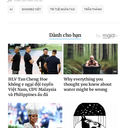
Khám phá thêm chủ đề
AI
SHOWBIZ VIỆT
TRÍ TUỆ NHÂN TẠO
TRẤN THÀNH