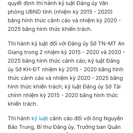
quyết định thi hành kỷ luật Đảng ủy Văn
Giấy phép xuất bản số 110/GP - BTTTT cấp ngày 24.3.2020
phòng UBND tỉnh (nhiệm kỳ 2015 - 2020)
© 2003-2026 Bản quyền thuộc về Báo Thanh Niên. Cấm sao
chép dưới mọi hình thức nếu không có sự chấp thuận bằng văn
bằng hình thức cảnh cáo và nhiệm kỳ 2020 -
bản. Phát triển bởi ePi Technologies, JSC.
2025 bằng hình thức khiển trách.
Thi hành kỷ luật đối với Đảng ủy Sở TN-MT An
Giang trong 2 nhiệm kỳ 2015 - 2020 và 2020 -
2025 bằng hình thức cảnh cáo; kỷ luật Đảng
ủy Sở KH-ĐT nhiệm kỳ 2015 - 2020 bằng hình
thức cảnh cáo và nhiệm kỳ 2020 - 2025 bằng
hình thức khiển trách; kỷ luật Đảng ủy Sở Tài
chính nhiệm kỳ 2015 - 2020 bằng hình thức
khiển trách.
Thi hành
kỷ luật
cảnh cáo đối với ông Nguyễn
Bảo Trung, Bí thư Đảng ủy, Trưởng ban Quản