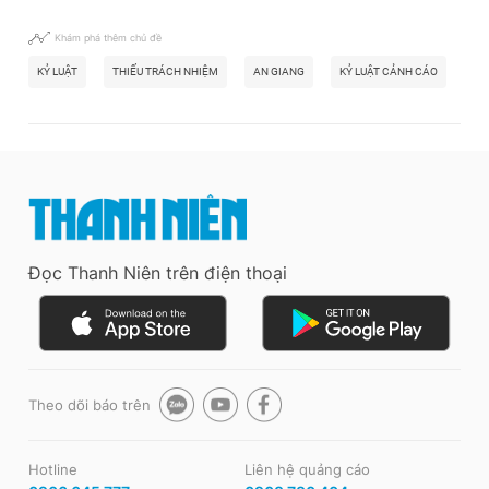
Khám phá thêm chủ đề
KỶ LUẬT
THIẾU TRÁCH NHIỆM
AN GIANG
KỶ LUẬT CẢNH CÁO
KH
Đọc Thanh Niên trên điện thoại
Theo dõi báo trên
Hotline
Liên hệ quảng cáo