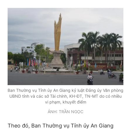
Đọc Thanh Niên trên điện thoại
Theo dõi báo trên
Hotline
Liên hệ quảng cáo
0906 645 777
0908 780 404
Ban Thường vụ Tỉnh ủy An Giang kỷ luật Đảng ủy Văn phòng
Đặt báo
Quảng cáo
RSS
Tòa soạn
Chính sách bảo
UBND tỉnh và các sở Tài chính, KH-ĐT, TN-MT do có nhiều
vi phạm, khuyết điểm
Tổng biên tập: Nguyễn Ngọc Toàn
Phó tổng biên tập thường trực: Hải Thành
ẢNH: TRẦN NGỌC
Phó tổng biên tập: Lâm Hiếu Dũng
Phó tổng biên tập: Trần Việt Hưng
Theo đó, Ban Thường vụ Tỉnh ủy An Giang
Tổng thư ký tòa soạn: Đức Trung