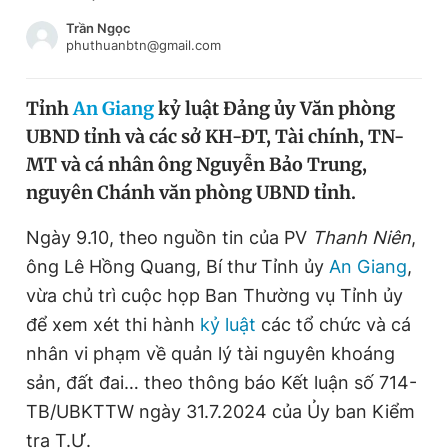
Chuyên mục khác
Trần Ngọc
Tin đã xem
phuthuanbtn@gmail.com
Chào ngày mới
Tin 24h
Đăng xuất
Tỉnh
An Giang
kỷ luật Đảng ủy Văn phòng
Tin thị trường
Tin 360
UBND tỉnh và các sở KH-ĐT, Tài chính, TN-
MT và cá nhân ông Nguyễn Bảo Trung,
Video
Magazine
nguyên Chánh văn phòng UBND tỉnh.
Ngày 9.10, theo nguồn tin của PV
Thanh Niên
,
ông Lê Hồng Quang, Bí thư Tỉnh ủy
An Giang
,
Sản phẩm khác
vừa chủ trì cuộc họp Ban Thường vụ Tỉnh ủy
Tiện ích
Bạn cần biết
để xem xét thi hành
kỷ luật
các tổ chức và cá
nhân vi phạm về quản lý tài nguyên khoáng
Thông tin tòa soạn
Liên hệ quảng cáo
sản, đất đai… theo thông báo Kết luận số 714-
TB/UBKTTW ngày 31.7.2024 của Ủy ban Kiểm
tra T.Ư.