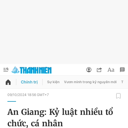
Chính trị
Sự kiện
Vươn mình trong kỷ nguyên mới
Thời
QUẢNG CÁO
ĐẶT BÁO
09/10/2024 18:56 GMT+7
Thông tin tài khoản
An Giang: Kỷ luật nhiều tổ
Đổi mật khẩu
Chuyên mục
chức, cá nhân
Tin đã lưu