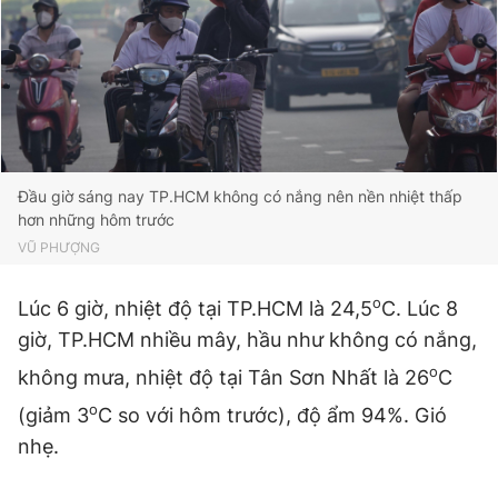
Giấy phép xuất bản số 110/GP - BTTTT cấp ngày 24.3.2020
© 2003-2026 Bản quyền thuộc về Báo Thanh Niên. Cấm sao
chép dưới mọi hình thức nếu không có sự chấp thuận bằng văn
bản. Phát triển bởi ePi Technologies, JSC.
Đầu giờ sáng nay TP.HCM không có nắng nên nền nhiệt thấp
hơn những hôm trước
VŨ PHƯỢNG
o
Lúc 6 giờ, nhiệt độ tại TP.HCM là 24,5
C. Lúc 8
giờ, TP.HCM nhiều mây, hầu như không có nắng,
o
không mưa, nhiệt độ tại Tân Sơn Nhất là 26
C
o
(giảm 3
C so với hôm trước), độ ẩm 94%. Gió
nhẹ.