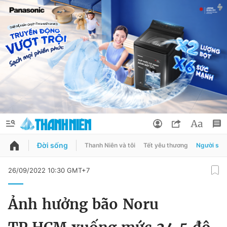
Đời sống
Thanh Niên và tôi
Tết yêu thương
Người sốn
QUẢNG CÁO
ĐẶT BÁO
26/09/2022 10:30 GMT+7
Thông tin tài khoản
Ảnh hưởng bão Noru
Đổi mật khẩu
Chuyên mục
Tin đã lưu