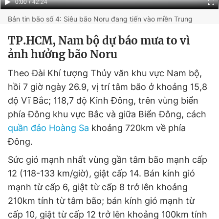
Current
0:00
/
Duration
42:24
Time
Bản tin bão số 4: Siêu bão Noru đang tiến vào miền Trung
TP.HCM, Nam bộ dự báo mưa to vì
ảnh hưởng bão Noru
Theo Đài Khí tượng Thủy văn khu vực Nam bộ,
hồi 7 giờ ngày 26.9, vị trí tâm bão ở khoảng 15,8
độ Vĩ Bắc; 118,7 độ Kinh Đông, trên vùng biển
phía Đông khu vực Bắc và giữa Biển Đông, cách
quần đảo Hoàng Sa
khoảng 720km về phía
Đông.
Sức gió mạnh nhất vùng gần tâm bão mạnh cấp
12 (118-133 km/giờ), giật cấp 14. Bán kính gió
mạnh từ cấp 6, giật từ cấp 8 trở lên khoảng
210km tính từ tâm bão; bán kính gió mạnh từ
cấp 10, giật từ cấp 12 trở lên khoảng 100km tính