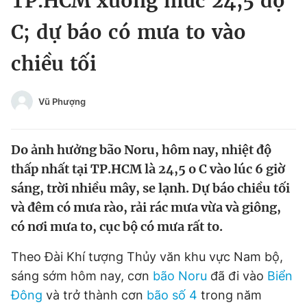
TP.HCM xuống mức 24,5 độ
Chuyên mục khác
C; dự báo có mưa to vào
Tin đã xem
Chào ngày mới
Tin 24h
chiều tối
Đăng xuất
Tin thị trường
Tin 360
Vũ Phượng
Video
Magazine
Do ảnh hưởng bão Noru, hôm nay, nhiệt độ
thấp nhất tại TP.HCM là 24,5 o C vào lúc 6 giờ
Sản phẩm khác
sáng, trời nhiều mây, se lạnh. Dự báo chiều tối
và đêm có mưa rào, rải rác mưa vừa và giông,
Tiện ích
Bạn cần biết
có nơi mưa to, cục bộ có mưa rất to.
Thông tin tòa soạn
Liên hệ quảng cáo
Theo Đài Khí tượng Thủy văn khu vực Nam bộ,
sáng sớm hôm nay, cơn
bão Noru
đã đi vào
Biển
Đông
và trở thành cơn
bão số 4
trong năm