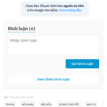
Chọn Báo
Thanh Niên
làm
nguồn ưu tiên
trên Google tìm kiếm.
Xem hướng dẫn.
Bình luận (
0
)
Gửi bình luận
Xem thêm bình luận
Khám phá thêm chủ đề
TP.HCM
BÃO NORU
BÃO SỐ 4
DỰ BÁO THỜI TIẾT
MƯA TO
MƯ