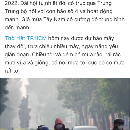
2022. Dải hội tụ nhiệt đới có trục qua Trung
Trung bộ nối với cơn bão số 4 và hoạt động
mạnh. Gió mùa Tây Nam có cường độ trung bình
Đọc Thanh Niên trên điện thoại
đến mạnh.
Thời tiết TP.HCM
hôm nay được dự báo mây
thay đổi, trưa chiều nhiều mây, ngày nắng yếu
gián đoạn. Chiều tối và đêm có mưa rào, rải rác
Theo dõi báo trên
mưa vừa và giông, có nơi mưa to, cục bộ có mưa
rất to.
Hotline
Liên hệ quảng cáo
0906 645 777
0908 780 404
Đặt báo
Quảng cáo
RSS
Tòa soạn
Chính sách bảo
Tổng biên tập: Nguyễn Ngọc Toàn
Phó tổng biên tập thường trực: Hải Thành
Phó tổng biên tập: Lâm Hiếu Dũng
Phó tổng biên tập: Trần Việt Hưng
Tổng thư ký tòa soạn: Đức Trung