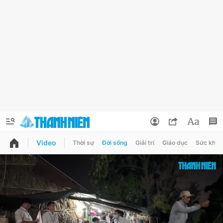
Video
Thời sự
Đời sống
Giải trí
Giáo dục
Sức khỏe
QUẢNG CÁO
ĐẶT BÁO
Thông tin tài khoản
Đổi mật khẩu
Chuyên mục
Tin đã lưu