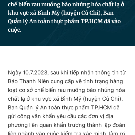
chế biến rau muống bào nhúng hóa chất lạ ở
khu vực xã Bình Mỹ (huyện Củ Chi), Ban
Quản lý An toàn thực phẩm TP.HCM đã vào
Đọc Thanh Niên trên điện thoại
cuộc.
Theo dõi báo trên
Ngày 10.7.2023, sau khi tiếp nhận thông tin từ
Hotline
Liên hệ quảng cáo
Báo Thanh Niên cung cấp về tình trạng hàng
0906 645 777
0908 780 404
loạt cơ sở chế biến rau muống bào nhúng hóa
Đặt báo
Quảng cáo
RSS
Tòa soạn
Chính sách bảo
chất lạ ở khu vực xã Bình Mỹ (huyện Củ Chi),
Ban Quản lý An toàn thực phẩm TP.HCM đã
Tổng biên tập: Nguyễn Ngọc Toàn
Phó tổng biên tập thường trực: Hải Thành
gửi công văn khẩn yêu cầu các đơn vị địa
Phó tổng biên tập: Lâm Hiếu Dũng
phương liên quan khẩn trương thành lập đoàn
Phó tổng biên tập: Trần Việt Hưng
Tổng thư ký tòa soạn: Đức Trung
liên ngành vào cuộc kiểm tra xác minh, làm rõ.