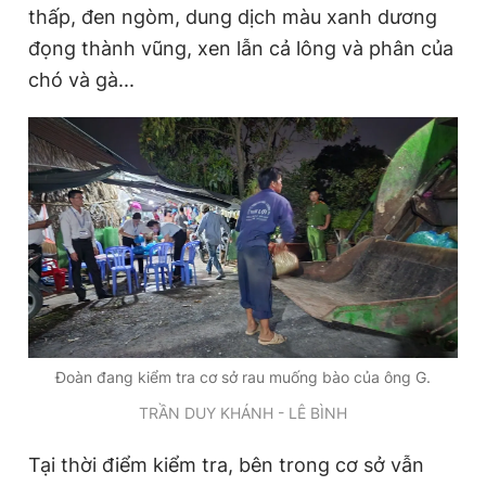
thấp, đen ngòm, dung dịch màu xanh dương
e
đọng thành vũng, xen lẫn cả lông và phân của
chó và gà...
Đoàn đang kiểm tra cơ sở rau muống bào của ông G.
TRẦN DUY KHÁNH - LÊ BÌNH
Tại thời điểm kiểm tra, bên trong cơ sở vẫn