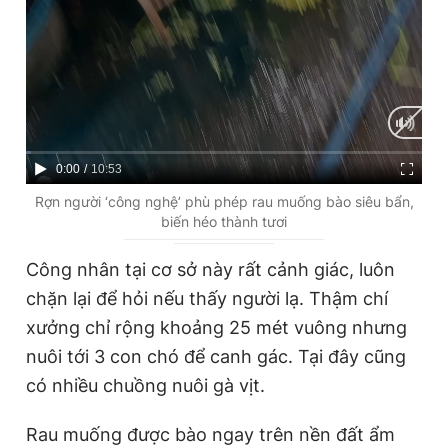
C
0:00
/
D
10:53
u
u
Rợn người ‘công nghệ’ phù phép rau muống bào siêu bẩn,
biến héo thành tươi
r
r
r
a
Công nhân tại cơ sở này rất cảnh giác, luôn
e
t
chặn lại để hỏi nếu thấy người lạ. Thậm chí
n
i
xưởng chỉ rộng khoảng 25 mét vuông nhưng
t
o
nuôi tới 3 con chó để canh gác. Tại đây cũng
T
n
có nhiều chuồng nuôi gà vịt.
i
Rau muống được bào ngay trên nền đất ẩm
m