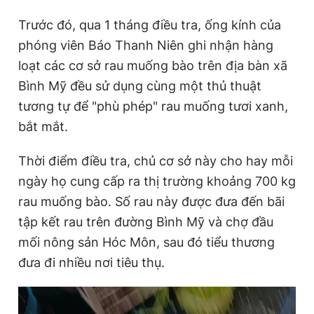
i
Trước đó, qua 1 tháng điều tra, ống kính của
m
phóng viên Báo Thanh Niên ghi nhận hàng
loạt các cơ sở rau muống bào trên địa bàn xã
e
Bình Mỹ đều sử dụng cùng một thủ thuật
tương tự để "phù phép" rau muống tươi xanh,
bắt mắt.
Thời điểm điều tra, chủ cơ sở này cho hay mỗi
ngày họ cung cấp ra thị trường khoảng 700 kg
rau muống bào. Số rau này được đưa đến bãi
tập kết rau trên đường Bình Mỹ và chợ đầu
mối nông sản Hóc Môn, sau đó tiểu thương
đưa đi nhiều nơi tiêu thụ.