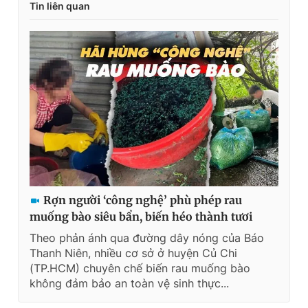
m
Tin liên quan
e
Rợn người ‘công nghệ’ phù phép rau
muống bào siêu bẩn, biến héo thành tươi
Theo phản ánh qua đường dây nóng của Báo
Thanh Niên, nhiều cơ sở ở huyện Củ Chi
(TP.HCM) chuyên chế biến rau muống bào
không đảm bảo an toàn vệ sinh thực...