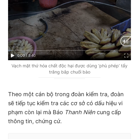
C
0:00
/
D
3:40
u
u
Vạch mặt thứ hóa chất độc hại được dùng ‘phù phép’ tẩy
trắng bắp chuối bào
r
r
r
a
e
t
Theo một cán bộ trong đoàn kiểm tra, đoàn
sẽ tiếp tục kiểm tra các cơ sở có dấu hiệu vi
n
i
phạm còn lại mà Báo
Thanh Niên
cung cấp
t
o
thông tin, chứng cứ.
T
n
i