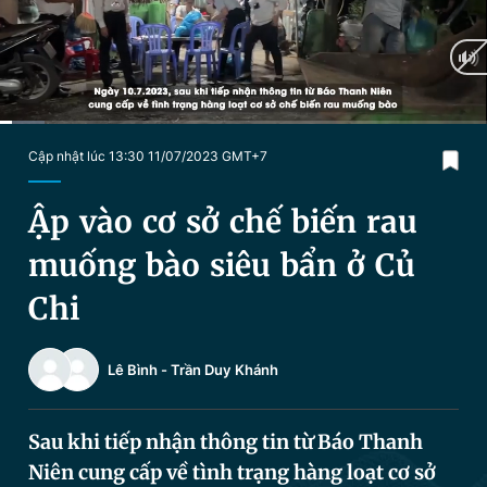
Chuyên mục khác
Tin đã xem
Chào ngày mới
Tin 24h
Đăng xuất
Tin thị trường
Tin 360
Current
0:04
/
Duration
2:23
Cập nhật lúc 13:30 11/07/2023 GMT+7
Time
Video
Magazine
Ập vào cơ sở chế biến rau
muống bào siêu bẩn ở Củ
Sản phẩm khác
Chi
Tiện ích
Bạn cần biết
Lê Bình
-
Trần Duy Khánh
Thông tin tòa soạn
Liên hệ quảng cáo
Sau khi tiếp nhận thông tin từ Báo Thanh
Niên cung cấp về tình trạng hàng loạt cơ sở