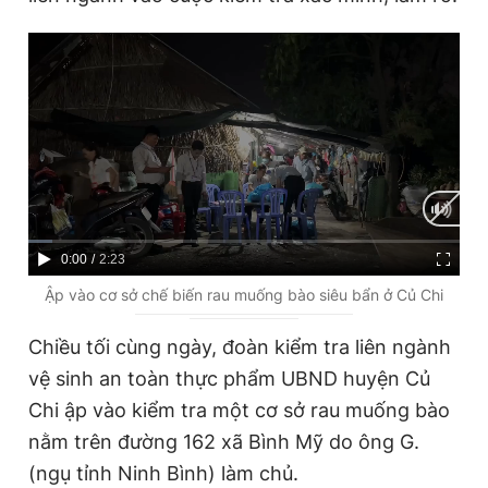
Giấy phép xuất bản số 110/GP - BTTTT cấp ngày 24.3.2020
© 2003-2026 Bản quyền thuộc về Báo Thanh Niên. Cấm sao
chép dưới mọi hình thức nếu không có sự chấp thuận bằng văn
bản. Phát triển bởi ePi Technologies, JSC.
C
0:00
/
D
2:23
u
u
Ập vào cơ sở chế biến rau muống bào siêu bẩn ở Củ Chi
r
r
Chiều tối cùng ngày, đoàn kiểm tra liên ngành
r
a
vệ sinh an toàn thực phẩm UBND huyện Củ
e
t
Chi ập vào kiểm tra một cơ sở rau muống bào
n
i
nằm trên đường 162 xã Bình Mỹ do ông G.
t
o
(ngụ tỉnh Ninh Bình) làm chủ.
T
n