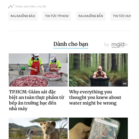
Khám phá thêm chủ đề
RAU MUỐNG BÀO
TIN TỨC TP.HCM
RAU MUỐNG BẨN
TIN TỨC HUYỆN C