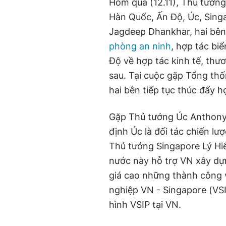
Hôm qua (12.11), Thủ tướn
Hàn Quốc, Ấn Độ, Úc, Sing
Jagdeep Dhankhar, hai bên 
phòng an ninh
, hợp tác bi
Độ về hợp tác kinh tế, th
sau. Tại cuộc gặp Tổng th
hai bên tiếp tục thúc đẩy h
Gặp Thủ tướng Úc Anthony
định Úc là đối tác chiến lư
Thủ tướng Singapore Lý Hi
nước này hỗ trợ VN xây dự
giá cao những thành công 
nghiệp VN - Singapore (VS
hình VSIP tại VN.