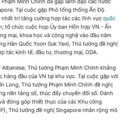
g Phạm Minh Chính đã gặp lãnh đạo các nước
apore. Tại cuộc gặp Phó tổng thống Ấn Độ
nhất trí tăng cường hợp tác các lĩnh vực
quốc
ển; tổ chức cuộc họp Ủy ban Hỗn hợp VN - Ấn
ương mại, khoa học và công nghệ vào đầu năm
ống Hàn Quốc Yoon Suk Yeol, Thủ tướng đề nghị
ợp tác kinh tế, đầu tư, thương mại, ODA.
 Albanese, Thủ tướng Phạm Minh Chính khẳng
ợc hàng đầu của VN tại khu vực. Tại cuộc gặp với
ển Long, Thủ tướng Phạm Minh Chính đề nghị
ng nền tảng số, thúc đẩy chuyển đổi số. Đánh
và đóng góp thiết thực của các Khu công
IP), Thủ tướng đề nghị Singapore nhân rộng mô