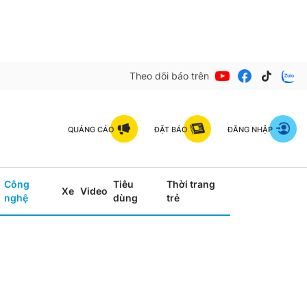
Theo dõi báo trên
QUẢNG CÁO
ĐẶT BÁO
ĐĂNG NHẬP
Công
Tiêu
Thời trang
Xe
Video
nghệ
dùng
trẻ