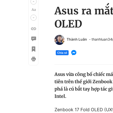
Asus ra mắ
OLED
Thành Luân
- thanhluan3
Chia sẻ
Asus vừa công bố chiếc má
tiên trên thế giới Zenbook
phá là cú bắt tay hợp tác g
Intel.
Zenbook 17 Fold OLED (UX