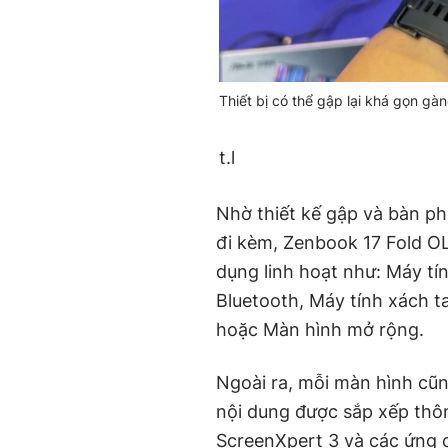
Thiết bị có thể gập lại khá gọn gà
t.l
Nhờ thiết kế gập và bàn p
đi kèm, Zenbook 17 Fold O
dụng linh hoạt như: Máy tí
Bluetooth, Máy tính xách t
hoặc Màn hình mở rộng.
Ngoài ra, mỗi màn hình cũn
nội dung được sắp xếp thô
ScreenXpert 3 và các ứng 