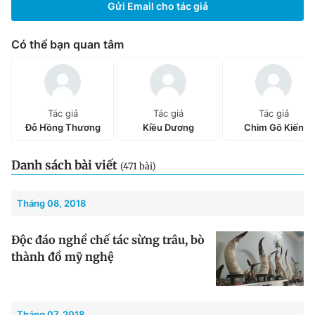
Gửi Email cho tác giả
Chuyên mục khác
Tin đã xem
Có thể bạn quan tâm
Chào ngày mới
Tin 24h
Đăng xuất
Tin thị trường
Tin 360
Tác giả
Tác giả
Tác giả
Đỗ Hồng Thương
Kiều Dương
Chim Gõ Kiến
Video
Magazine
Danh sách bài viết
(471 bài)
Sản phẩm khác
Tháng 08, 2018
Tiện ích
Bạn cần biết
Độc đáo nghề chế tác sừng trâu, bò
thành đồ mỹ nghệ
Thông tin tòa soạn
Liên hệ quảng cáo
Tháng 07, 2018