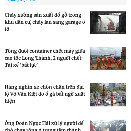
Cháy xưởng sản xuất đồ gỗ trong
Đọc Thanh Niên trên điện thoại
khu dân cư, cháy lan sang garage ô
tô
Tông đuôi container chết máy giữa
Theo dõi báo trên
cao tốc Long Thành, 2 người chết:
Tài xế 'bất lực'
Hotline
Liên hệ quảng cáo
0906 645 777
0908 780 404
Hàng nghìn xe chôn chân trên đại
lộ Võ Văn Kiệt do ổ gà bất ngờ xuất
Đặt báo
Quảng cáo
RSS
Tòa soạn
Chính sách bảo m
hiện
Tổng biên tập: Nguyễn Ngọc Toàn
Phó tổng biên tập thường trực: Hải Thành
Phó tổng biên tập: Lâm Hiếu Dũng
Phó tổng biên tập: Trần Việt Hưng
Ông Đoàn Ngọc Hải xử lý người để
Tổng thư ký tòa soạn: Đức Trung
chó chạy rông ở trung tâm thành