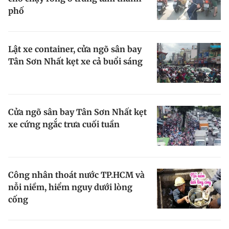
phố
Giấy phép xuất bản số 110/GP - BTTTT cấp ngày 24.3.2020
© 2003-2026 Bản quyền thuộc về Báo Thanh Niên. Cấm sao chép
dưới mọi hình thức nếu không có sự chấp thuận bằng văn bản.
Phát triển bởi ePi Technologies, JSC.
Lật xe container, cửa ngõ sân bay
Tân Sơn Nhất kẹt xe cả buổi sáng
Cửa ngõ sân bay Tân Sơn Nhất kẹt
xe cứng ngắc trưa cuối tuần
Công nhân thoát nước TP.HCM và
nỗi niềm, hiểm nguy dưới lòng
cống