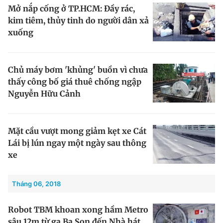
Mở nắp cống ở TP.HCM: Đầy rác,
kim tiêm, thủy tinh do người dân xả
xuống
Chủ máy bơm 'khủng' buồn vì chưa
thấy công bố giá thuê chống ngập
Nguyễn Hữu Cảnh
Mặt cầu vượt mong giảm kẹt xe Cát
Lái bị lún ngay một ngày sau thông
xe
Tháng 06, 2018
Robot TBM khoan xong hầm Metro
sâu 12m từ ga Ba Son đến Nhà hát