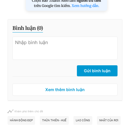
Chọn Báo
Thanh Niên
làm
nguồn ưu tiên
trên Google tìm kiếm.
Xem hướng dẫn.
Bình luận (
0
)
Gửi bình luận
Xem thêm bình luận
Khám phá thêm chủ đề
HÀNH ĐỘNG ĐẸP
THỪA THIÊN - HUẾ
LAO CÔNG
NHẶT CỦA RƠI