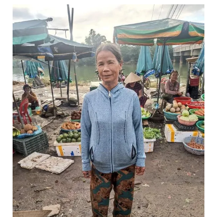
Đọc Thanh Niên trên điện thoại
Theo dõi báo trên
Hotline
Liên hệ quảng cáo
0906 645 777
0908 780 404
Đặt báo
Quảng cáo
RSS
Tòa soạn
Chính sách bảo
Tổng biên tập: Nguyễn Ngọc Toàn
Phó tổng biên tập thường trực: Hải Thành
Phó tổng biên tập: Lâm Hiếu Dũng
Phó tổng biên tập: Trần Việt Hưng
Tổng thư ký tòa soạn: Đức Trung