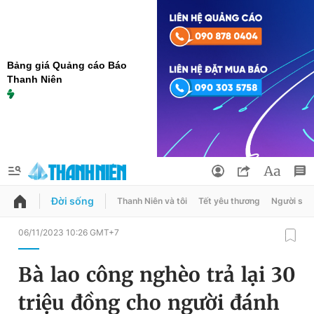
Bảng giá Quảng cáo Báo
Thanh Niên
Đời sống
Thanh Niên và tôi
Tết yêu thương
Người sốn
QUẢNG CÁO
ĐẶT BÁO
06/11/2023 10:26 GMT+7
Thông tin tài khoản
Bà lao công nghèo trả lại 30
Đổi mật khẩu
Chuyên mục
triệu đồng cho người đánh
Tin đã lưu