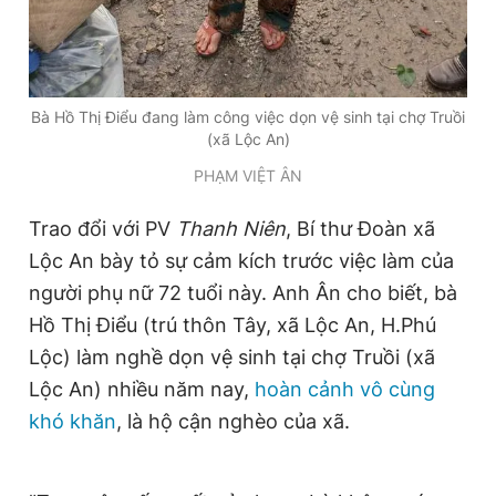
Giấy phép xuất bản số 110/GP - BTTTT cấp ngày 24.3.2020
© 2003-2026 Bản quyền thuộc về Báo Thanh Niên. Cấm sao
chép dưới mọi hình thức nếu không có sự chấp thuận bằng văn
bản. Phát triển bởi ePi Technologies, JSC.
Bà Hồ Thị Điểu đang làm công việc dọn vệ sinh tại chợ Truồi
(xã Lộc An)
PHẠM VIỆT ÂN
Trao đổi với PV
Thanh Niên
, Bí thư Đoàn xã
Lộc An bày tỏ sự cảm kích trước việc làm của
người phụ nữ 72 tuổi này. Anh Ân cho biết, bà
Hồ Thị Điểu (trú thôn Tây, xã Lộc An, H.Phú
Lộc) làm nghề dọn vệ sinh tại chợ Truồi (xã
Lộc An) nhiều năm nay,
hoàn cảnh vô cùng
khó khăn
, là hộ cận nghèo của xã.