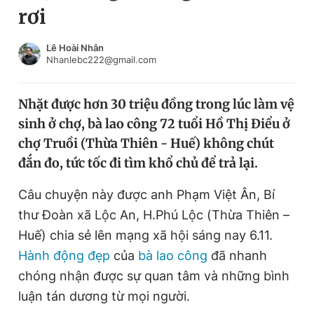
rơi
Chuyên mục khác
Tin đã xem
Chào ngày mới
Tin 24h
Lê Hoài Nhân
Nhanlebc222@gmail.com
Đăng xuất
Tin thị trường
Tin 360
Nhặt được hơn 30 triệu đồng trong lúc làm vệ
sinh ở chợ, bà lao công 72 tuổi Hồ Thị Điểu ở
Video
Magazine
chợ Truồi (Thừa Thiên - Huế) không chút
đắn đo, tức tốc đi tìm khổ chủ để trả lại.
Sản phẩm khác
Câu chuyện này được anh Phạm Việt Ân, Bí
Tiện ích
Bạn cần biết
thư Đoàn xã Lộc An, H.Phú Lộc (Thừa Thiên –
Huế) chia sẻ lên mạng xã hội sáng nay 6.11.
Hành động đẹp
của
bà lao công
đã nhanh
Thông tin tòa soạn
Liên hệ quảng cáo
chóng nhận được sự quan tâm và những bình
luận tán dương từ mọi người.