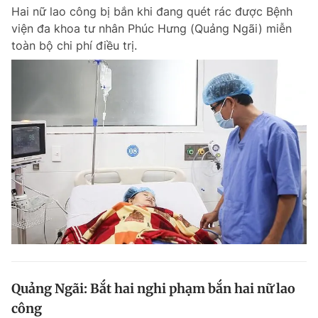
Hai nữ lao công bị bắn khi đang quét rác được Bệnh
Giấy phép xuất bản số 110/GP - BTTTT cấp ngày 24.3.2020
© 2003-2026 Bản quyền thuộc về Báo Thanh Niên. Cấm sao chép
viện đa khoa tư nhân Phúc Hưng (Quảng Ngãi) miễn
dưới mọi hình thức nếu không có sự chấp thuận bằng văn bản.
toàn bộ chi phí điều trị.
Phát triển bởi ePi Technologies, JSC.
Quảng Ngãi: Bắt hai nghi phạm bắn hai nữ lao
công