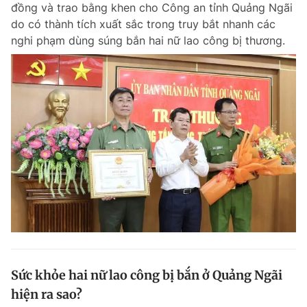
đồng và trao bằng khen cho Công an tỉnh Quảng Ngãi
do có thành tích xuất sắc trong truy bắt nhanh các
nghi phạm dùng súng bắn hai nữ lao công bị thương.
Đọc Thanh Niên trên điện thoại
Theo dõi báo trên
Hotline
Liên hệ quảng cáo
0906 645 777
0908 780 404
Đặt báo
Quảng cáo
RSS
Tòa soạn
Chính sách bảo m
Tổng biên tập: Nguyễn Ngọc Toàn
Phó tổng biên tập thường trực: Hải Thành
Phó tổng biên tập: Lâm Hiếu Dũng
Sức khỏe hai nữ lao công bị bắn ở Quảng Ngãi
Phó tổng biên tập: Trần Việt Hưng
hiện ra sao?
Tổng thư ký tòa soạn: Đức Trung