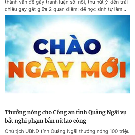
thành vấn đề gây tranh luận sôi nổi, thu hút ý kiến trái
Chuyên mục khác
chiều gay gắt giữa 2 quan điểm: để học sinh tự làm...
Tin đã xem
Chào ngày mới
Tin 24h
Đăng xuất
Tin thị trường
Tin 360
Video
Magazine
Sản phẩm khác
Tiện ích
Bạn cần biết
Thông tin tòa soạn
Liên hệ quảng cáo
Thưởng nóng cho Công an tỉnh Quảng Ngãi vụ
bắt nghi phạm bắn nữ lao công
Chủ tịch UBND tỉnh Quảng Ngãi thưởng nóng 100 triệu