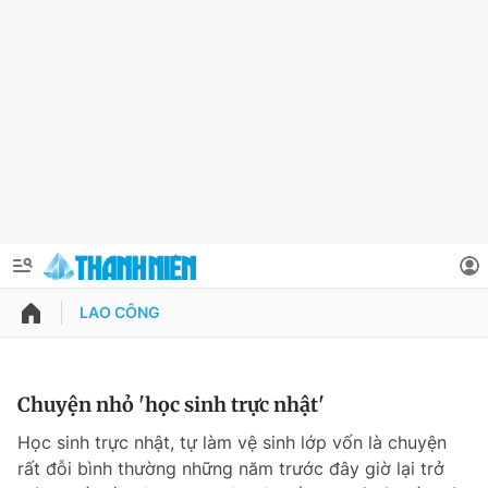
LAO CÔNG
QUẢNG CÁO
ĐẶT BÁO
Thông tin tài khoản
Chuyện nhỏ 'học sinh trực nhật'
Đổi mật khẩu
Học sinh trực nhật, tự làm vệ sinh lớp vốn là chuyện
Chuyên mục
rất đỗi bình thường những năm trước đây giờ lại trở
Tin đã lưu