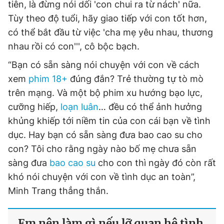
tiên, là đừng nói dối 'con chui ra từ nách' nữa.
Tùy theo độ tuổi, hãy giao tiếp với con tốt hơn,
có thể bắt đầu từ việc 'cha mẹ yêu nhau, thương
nhau rồi có con''', cô bộc bạch.
“Bạn có sẵn sàng nói chuyện với con về cách
xem
phim 18+
đúng đắn? Trẻ thường tự tò mò
trên mạng. Và một bộ phim xu hướng bạo lực,
cưỡng hiếp,
loạn luân
… đều có thể ảnh hưởng
khủng khiếp tới niềm tin của con cái bạn về tình
dục. Hay bạn có sẵn sàng đưa bao cao su cho
con? Tôi cho rằng ngày nào bố mẹ chưa sẵn
sàng đưa
bao cao su
cho con thì ngày đó còn rất
khó nói chuyện với con về tình dục an toàn”,
Minh Trang thẳng thắn.
Em nên làm gì nếu lỡ quan hệ tình