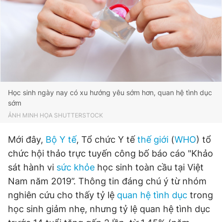
Đọc Thanh Niên trên điện thoại
Học sinh ngày nay có xu hướng yêu sớm hơn, quan hệ tình dục
Theo dõi báo trên
sớm
ẢNH MINH HỌA SHUTTERSTOCK
Hotline
Liên hệ quảng cáo
0906 645 777
0908 780 404
Mới đây,
Bộ Y tế
, Tổ chức Y tế
thế giới
(
WHO
) tổ
chức hội thảo trực tuyến công bố báo cáo "Khảo
Đặt báo
Quảng cáo
RSS
Tòa soạn
Chính sách bảo
sát hành vi
sức khỏe
học sinh toàn cầu tại Việt
Tổng biên tập: Nguyễn Ngọc Toàn
Nam năm 2019”. Thông tin đáng chú ý từ nhóm
Phó tổng biên tập thường trực: Hải Thành
nghiên cứu cho thấy tỷ lệ
quan hệ tình dục
trong
Phó tổng biên tập: Lâm Hiếu Dũng
Phó tổng biên tập: Trần Việt Hưng
học sinh giảm nhẹ, nhưng tỷ lệ quan hệ tình dục
Tổng thư ký tòa soạn: Đức Trung