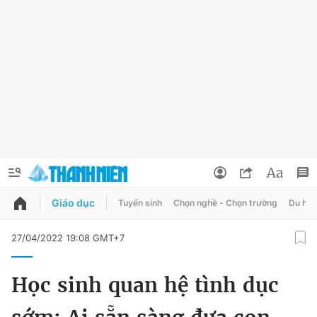
Giáo dục
Tuyển sinh
Chọn nghề - Chọn trường
Du học
QUẢNG CÁO
ĐẶT BÁO
27/04/2022 19:08 GMT+7
Thông tin tài khoản
Học sinh quan hệ tình dục
Đổi mật khẩu
Chuyên mục
Tin đã lưu