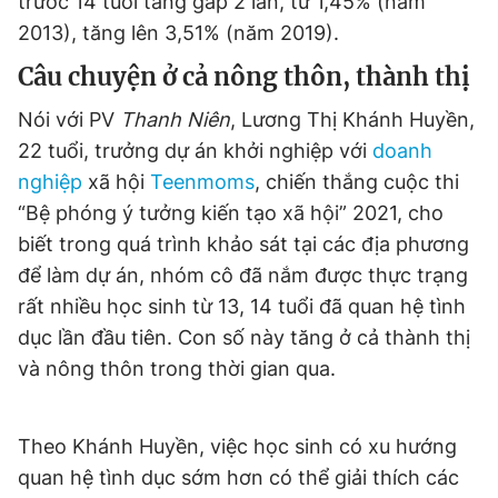
trước 14 tuổi tăng gấp 2 lần, từ 1,45% (năm
Giấy phép xuất bản số 110/GP - BTTTT cấp ngày 24.3.2020
2013), tăng lên 3,51% (năm 2019).
© 2003-2026 Bản quyền thuộc về Báo Thanh Niên. Cấm sao
chép dưới mọi hình thức nếu không có sự chấp thuận bằng văn
Câu chuyện ở cả nông thôn, thành thị
bản. Phát triển bởi ePi Technologies, JSC.
Nói với PV
Thanh Niên
, Lương Thị Khánh Huyền,
22 tuổi, trưởng dự án khởi nghiệp với
doanh
nghiệp
xã hội
Teenmoms
, chiến thắng cuộc thi
“Bệ phóng ý tưởng kiến tạo xã hội” 2021, cho
biết trong quá trình khảo sát tại các địa phương
để làm dự án, nhóm cô đã nắm được thực trạng
rất nhiều học sinh từ 13, 14 tuổi đã quan hệ tình
dục lần đầu tiên. Con số này tăng ở cả thành thị
và nông thôn trong thời gian qua.
Theo Khánh Huyền, việc học sinh có xu hướng
quan hệ tình dục sớm hơn có thể giải thích các