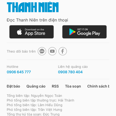
Đọc Thanh Niên trên điện thoại
Theo dõi báo trên
Hotline
Liên hệ quảng cáo
0906 645 777
0908 780 404
Đặt báo
Quảng cáo
RSS
Tòa soạn
Chính sách bảo
Tổng biên tập: Nguyễn Ngọc Toàn
Phó tổng biên tập thường trực: Hải Thành
Phó tổng biên tập: Lâm Hiếu Dũng
Phó tổng biên tập: Trần Việt Hưng
Tổng thư ký tòa soạn: Đức Trung