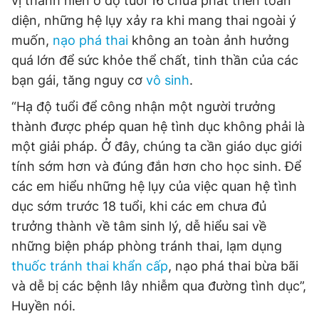
vị thành niên ở độ tuổi 16 chưa phát triển toàn
diện, những hệ lụy xảy ra khi mang thai ngoài ý
muốn,
nạo phá thai
không an toàn ảnh hưởng
quá lớn để sức khỏe thể chất, tinh thần của các
bạn gái, tăng nguy cơ
vô sinh
.
“Hạ độ tuổi để công nhận một người trưởng
thành được phép quan hệ tình dục không phải là
một giải pháp. Ở đây, chúng ta cần giáo dục giới
tính sớm hơn và đúng đắn hơn cho học sinh. Để
các em hiểu những hệ lụy của việc quan hệ tình
dục sớm trước 18 tuổi, khi các em chưa đủ
trưởng thành về tâm sinh lý, dễ hiểu sai về
những biện pháp phòng tránh thai, lạm dụng
thuốc tránh thai khẩn cấp
, nạo phá thai bừa bãi
và dễ bị các bệnh lây nhiễm qua đường tình dục”,
Huyền nói.