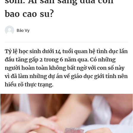
sớm: Ai sẵn sàng đưa con
Chuyên mục khác
bao cao su?
Tin đã xem
Chào ngày mới
Tin 24h
Đăng xuất
Bảo Vy
Tin thị trường
Tin 360
Tỷ lệ học sinh dưới 14 tuổi quan hệ tình dục lần
Video
Magazine
đầu tăng gấp 2 trong 6 năm qua. Có những
người hoàn toàn không bất ngờ với con số này
vì đã làm những dự án về giáo dục giới tính nên
Sản phẩm khác
hiểu rõ thực trạng.
Tiện ích
Bạn cần biết
Thông tin tòa soạn
Liên hệ quảng cáo