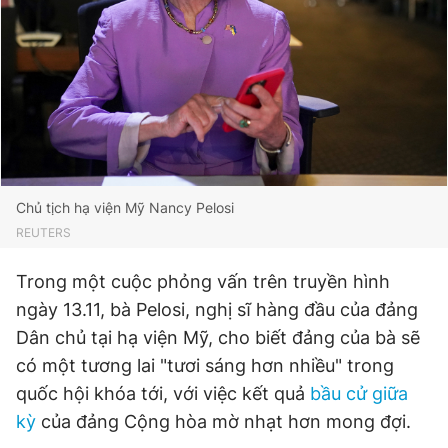
Đọc Thanh Niên trên điện thoại
Theo dõi báo trên
Chủ tịch hạ viện Mỹ Nancy Pelosi
REUTERS
Hotline
Liên hệ quảng cáo
0906 645 777
0908 780 404
Trong một cuộc phỏng vấn trên truyền hình
ngày 13.11, bà Pelosi, nghị sĩ hàng đầu của đảng
Đặt báo
Quảng cáo
RSS
Tòa soạn
Chính sách bảo
Dân chủ tại hạ viện Mỹ, cho biết đảng của bà sẽ
Tổng biên tập: Nguyễn Ngọc Toàn
có một tương lai "tươi sáng hơn nhiều" trong
Phó tổng biên tập thường trực: Hải Thành
quốc hội khóa tới, với việc kết quả
bầu cử giữa
Phó tổng biên tập: Lâm Hiếu Dũng
Phó tổng biên tập: Trần Việt Hưng
kỳ
của đảng Cộng hòa mờ nhạt hơn mong đợi.
Tổng thư ký tòa soạn: Đức Trung