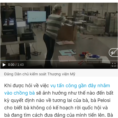
Current
0:00
/
Duration
1:43
Time
Đảng Dân chủ kiểm soát Thượng viện Mỹ
Khi được hỏi về việc
vụ tấn công gần đây nhằm
vào chồng bà
sẽ ảnh hưởng như thế nào đến bất
kỳ quyết định nào về tương lai của bà, bà Pelosi
cho biết bà không có kế hoạch rời quốc hội và
bà đang tìm cách đưa đảng của mình tiến lên. Bà