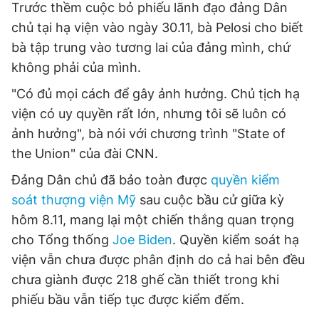
Trước thềm cuộc bỏ phiếu lãnh đạo đảng Dân
Giấy phép xuất bản số 110/GP - BTTTT cấp ngày 24.3.2020
chủ tại hạ viện vào ngày 30.11, bà Pelosi cho biết
© 2003-2026 Bản quyền thuộc về Báo Thanh Niên. Cấm sao
chép dưới mọi hình thức nếu không có sự chấp thuận bằng văn
bà tập trung vào tương lai của đảng mình, chứ
bản. Phát triển bởi ePi Technologies, JSC.
không phải của mình.
"Có đủ mọi cách để gây ảnh hưởng. Chủ tịch hạ
viện có uy quyền rất lớn, nhưng tôi sẽ luôn có
ảnh hưởng", bà nói với chương trình "State of
the Union" của đài CNN.
Đảng Dân chủ đã bảo toàn được
quyền kiểm
soát thượng viện Mỹ
sau cuộc bầu cử giữa kỳ
hôm 8.11, mang lại một chiến thắng quan trọng
cho Tổng thống
Joe Biden
. Quyền kiểm soát hạ
viện vẫn chưa được phân định do cả hai bên đều
chưa giành được 218 ghế cần thiết trong khi
phiếu bầu vẫn tiếp tục được kiểm đếm.