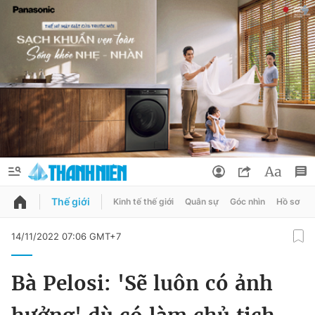
Thế giới
Kinh tế thế giới
Quân sự
Góc nhìn
Hồ sơ
QUẢNG CÁO
ĐẶT BÁO
14/11/2022 07:06 GMT+7
Thông tin tài khoản
Bà Pelosi: 'Sẽ luôn có ảnh
Đổi mật khẩu
Chuyên mục
Tin đã lưu