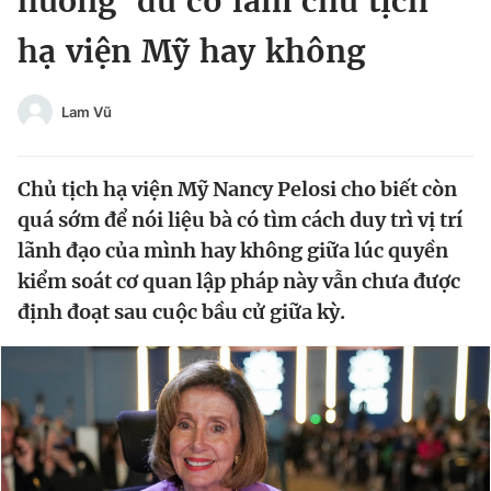
hưởng' dù có làm chủ tịch
Chuyên mục khác
hạ viện Mỹ hay không
Tin đã xem
Chào ngày mới
Tin 24h
Đăng xuất
Lam Vũ
Tin thị trường
Tin 360
Chủ tịch hạ viện Mỹ Nancy Pelosi cho biết còn
Video
Magazine
quá sớm để nói liệu bà có tìm cách duy trì vị trí
lãnh đạo của mình hay không giữa lúc quyền
kiểm soát cơ quan lập pháp này vẫn chưa được
Sản phẩm khác
định đoạt sau cuộc bầu cử giữa kỳ.
Tiện ích
Bạn cần biết
Thông tin tòa soạn
Liên hệ quảng cáo