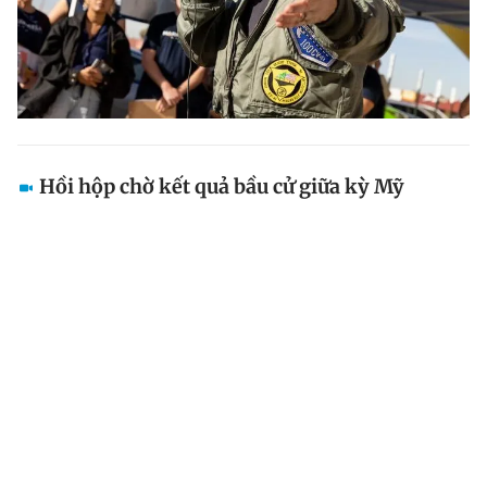
Hồi hộp chờ kết quả bầu cử giữa kỳ Mỹ
Các nhân viên kiểm phiếu ở Mỹ vẫn đang vất vả chạy
đua với thời gian để kiểm đếm những lá phiếu trong
cuộc bầu cử giữa kỳ giúp định hình nước Mỹ trong 2
năm tới.