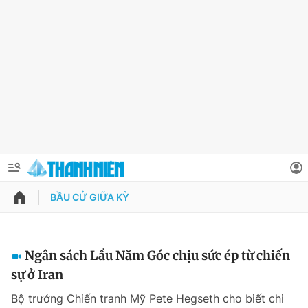
BẦU CỬ GIỮA KỲ
QUẢNG CÁO
ĐẶT BÁO
Thông tin tài khoản
Ngân sách Lầu Năm Góc chịu sức ép từ chiến
sự ở Iran
Đổi mật khẩu
Chuyên mục
Bộ trưởng Chiến tranh Mỹ Pete Hegseth cho biết chi
Tin đã lưu