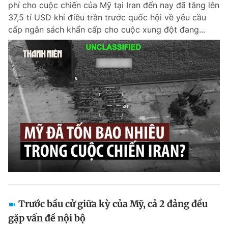
phí cho cuộc chiến của Mỹ tại Iran đến nay đã tăng lên
Chuyên mục khác
37,5 tỉ USD khi điều trần trước quốc hội về yêu cầu
Tin đã xem
cấp ngân sách khẩn cấp cho cuộc xung đột đang...
Chào ngày mới
Tin 24h
Đăng xuất
Tin thị trường
Tin 360
Video
Magazine
Sản phẩm khác
Tiện ích
Bạn cần biết
Thông tin tòa soạn
Liên hệ quảng cáo
Trước bầu cử giữa kỳ của Mỹ, cả 2 đảng đều
gặp vấn đề nội bộ