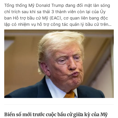
Tổng thống Mỹ Donald Trump đang đối mặt làn sóng
Giấy phép xuất bản số 110/GP - BTTTT cấp ngày 24.3.2020
© 2003-2026 Bản quyền thuộc về Báo Thanh Niên. Cấm sao chép
chỉ trích sau khi sa thải 3 thành viên còn lại của Ủy
dưới mọi hình thức nếu không có sự chấp thuận bằng văn bản.
ban Hỗ trợ bầu cử Mỹ (EAC), cơ quan liên bang độc
Phát triển bởi ePi Technologies, JSC.
lập có nhiệm vụ hỗ trợ công tác quản lý bầu cử trên...
Biến số mới trước cuộc bầu cử giữa kỳ của Mỹ