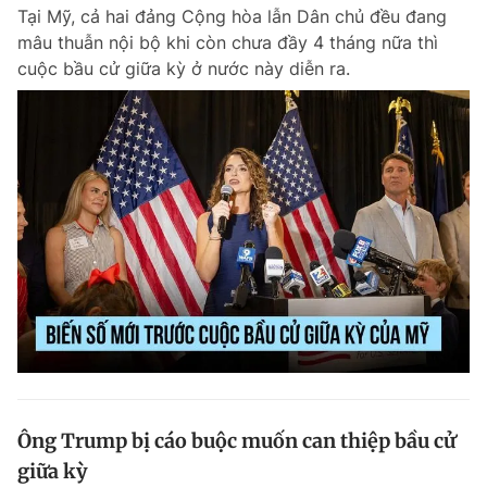
Tại Mỹ, cả hai đảng Cộng hòa lẫn Dân chủ đều đang
mâu thuẫn nội bộ khi còn chưa đầy 4 tháng nữa thì
cuộc bầu cử giữa kỳ ở nước này diễn ra.
Đọc Thanh Niên trên điện thoại
Theo dõi báo trên
Hotline
Liên hệ quảng cáo
0906 645 777
0908 780 404
Đặt báo
Quảng cáo
RSS
Tòa soạn
Chính sách bảo m
Tổng biên tập: Nguyễn Ngọc Toàn
Phó tổng biên tập thường trực: Hải Thành
Phó tổng biên tập: Lâm Hiếu Dũng
Ông Trump bị cáo buộc muốn can thiệp bầu cử
Phó tổng biên tập: Trần Việt Hưng
giữa kỳ
Tổng thư ký tòa soạn: Đức Trung