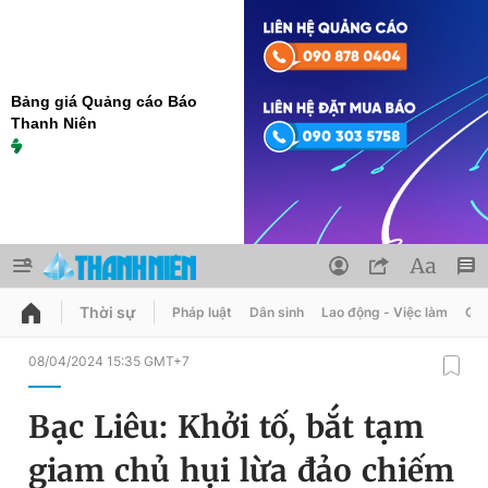
Bảng giá Quảng cáo Báo
Thanh Niên
Thời sự
Pháp luật
Dân sinh
Lao động - Việc làm
Quy
QUẢNG CÁO
ĐẶT BÁO
08/04/2024 15:35 GMT+7
Thông tin tài khoản
Bạc Liêu: Khởi tố, bắt tạm
Đổi mật khẩu
Chuyên mục
giam chủ hụi lừa đảo chiếm
Tin đã lưu