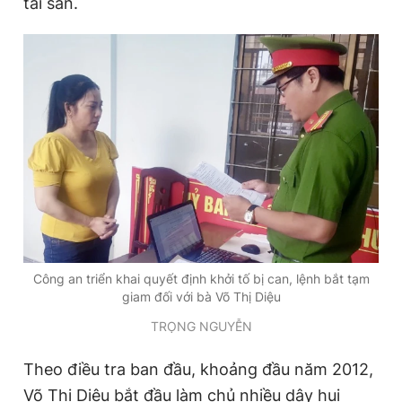
tài sản
.
Đọc Thanh Niên trên điện thoại
Theo dõi báo trên
Hotline
Liên hệ quảng cáo
0906 645 777
0908 780 404
Công an triển khai quyết định khởi tố bị can, lệnh bắt tạm
Đặt báo
Quảng cáo
RSS
Tòa soạn
Chính sách bảo
giam đối với bà Võ Thị Diệu
Tổng biên tập: Nguyễn Ngọc Toàn
TRỌNG NGUYỄN
Phó tổng biên tập thường trực: Hải Thành
Phó tổng biên tập: Lâm Hiếu Dũng
Theo điều tra ban đầu, khoảng
đầu năm 2012,
Phó tổng biên tập: Trần Việt Hưng
Tổng thư ký tòa soạn: Đức Trung
Võ Thị Diệu bắt đầu làm chủ nhiều dây hụi