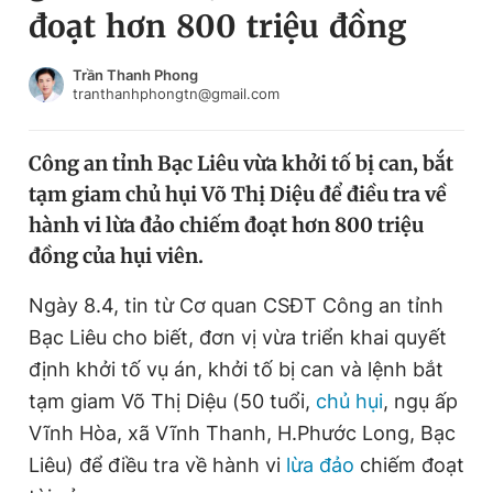
đoạt hơn 800 triệu đồng
Chuyên mục khác
Tin đã xem
Chào ngày mới
Tin 24h
Trần Thanh Phong
tranthanhphongtn@gmail.com
Đăng xuất
Tin thị trường
Tin 360
Công an tỉnh Bạc Liêu vừa khởi tố bị can, bắt
tạm giam chủ hụi Võ Thị Diệu để điều tra về
Video
Magazine
hành vi lừa đảo chiếm đoạt hơn 800 triệu
đồng của hụi viên.
Sản phẩm khác
Ngày 8.4, tin từ Cơ quan CSĐT Công an tỉnh
Tiện ích
Bạn cần biết
Bạc Liêu cho biết, đơn vị
vừa triển khai quyết
định khởi tố vụ án,
khởi tố bị can
và lệnh bắt
tạm giam Võ Thị Diệu (50 tuổi,
chủ hụi
, ngụ ấp
Thông tin tòa soạn
Liên hệ quảng cáo
Vĩnh Hòa, xã Vĩnh Thanh, H.Phước Long, Bạc
Liêu) để điều tra về hành vi
lừa đảo
chiếm đoạt