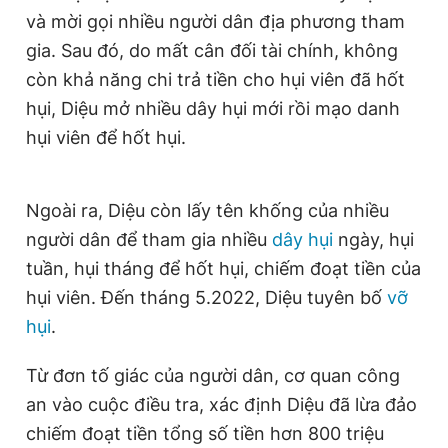
Giấy phép xuất bản số 110/GP - BTTTT cấp ngày 24.3.2020
và
mời gọi nhiều người dân địa phương tham
© 2003-2026 Bản quyền thuộc về Báo Thanh Niên. Cấm sao
gia. Sau đó, do mất cân đối tài chính, không
chép dưới mọi hình thức nếu không có sự chấp thuận bằng văn
bản. Phát triển bởi ePi Technologies, JSC.
còn khả năng chi trả tiền cho
hụi viên
đã hốt
hụi, Diệu
mở nhiều dây hụi mới rồi mạo danh
hụi viên để hốt hụi.
Ngoài ra, Diệu còn lấy tên khống của nhiều
người dân để tham gia nhiều
dây hụi
ngày, hụi
tuần, hụi tháng để hốt hụi, chiếm đoạt tiền của
hụi viên. Đến tháng 5.2022,
Diệu tuyên bố
vỡ
hụi
.
Từ đơn tố giác của người dân, cơ quan công
an vào cuộc
điều tra, xác định Diệu đã lừa đảo
chiếm đoạt tiền tổng số tiền hơn 800 triệu