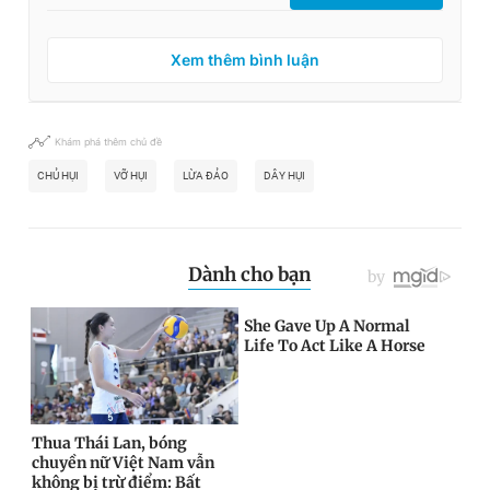
Xem thêm bình luận
Khám phá thêm chủ đề
CHỦ HỤI
VỠ HỤI
LỪA ĐẢO
DÂY HỤI