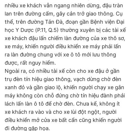
nhiều xe khách vẫn ngang nhiên dừng, đậu tràn
lan trên đường cấm, gây cản trở giao thông. Cụ
Đọc Thanh Niên trên điện thoại
thể, trên đường Tản Đà, đoạn gần Bệnh viện Đại
học Y Dược (P.11, Q.5) thường xuyên bị các tài xế
xe khách đậu lấn chiếm làn đường của xe thô sơ,
xe máy, khiến người điều khiển xe máy phải lấn
ra làn đường chung với xe ô tô mới lưu thông
Theo dõi báo trên
được, rất nguy hiểm.
Ngoài ra, có nhiều tài xế còn cho xe đậu ở gần
Hotline
Liên hệ quảng cáo
trụ đèn tín hiệu giao thông, vạch dừng chờ đèn
0906 645 777
0908 780 404
xanh đỏ và gần giao lộ, khiến người chạy xe gắn
máy không còn chỗ đứng chờ tín hiệu đành phải
Đặt báo
Quảng cáo
RSS
Tòa soạn
Chính sách bảo
lách lấn làn ô tô để chờ đèn. Chưa kể, không ít
Tổng biên tập: Nguyễn Ngọc Toàn
Phó tổng biên tập thường trực: Hải Thành
xe khách ra vào và cho xe lùi đột ngột, người
Phó tổng biên tập: Lâm Hiếu Dũng
điều khiển mở cửa xe bất cẩn cũng khiến người
Phó tổng biên tập: Trần Việt Hưng
Tổng thư ký tòa soạn: Đức Trung
đi đường gặp họa.