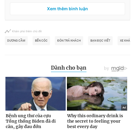
Xem thêm bình luận
Khám phá thêm chủ đề
DƯƠNG CẦM
BẾN CÓC
ĐÓN TRẢ KHÁCH
BẠN ĐỌC VIẾT
XE KHÁCH