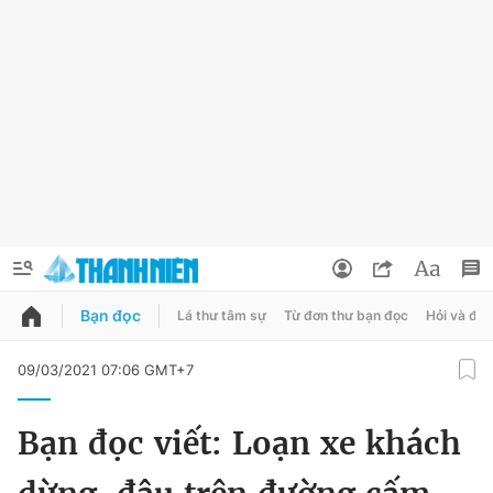
Bạn đọc
Lá thư tâm sự
Từ đơn thư bạn đọc
Hỏi và đá
QUẢNG CÁO
ĐẶT BÁO
09/03/2021 07:06 GMT+7
Thông tin tài khoản
Bạn đọc viết: Loạn xe khách
Đổi mật khẩu
Chuyên mục
Tin đã lưu