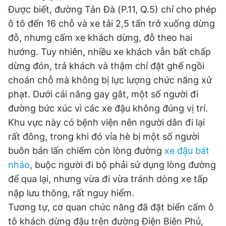
Được biết, đường Tản Đà (P.11, Q.5) chỉ cho phép
Giấy phép xuất bản số 110/GP - BTTTT cấp ngày 24.3.2020
© 2003-2026 Bản quyền thuộc về Báo Thanh Niên. Cấm sao
ô tô đến 16 chỗ và xe tải 2,5 tấn trở xuống dừng
chép dưới mọi hình thức nếu không có sự chấp thuận bằng văn
đỗ, nhưng cấm xe khách dừng, đỗ theo hai
bản. Phát triển bởi ePi Technologies, JSC.
hướng. Tuy nhiên, nhiều xe khách vẫn bất chấp
dừng đón, trả khách và thậm chí đặt ghế ngồi
choán chỗ mà không bị lực lượng chức năng xử
phạt. Dưới cái nắng gay gắt, một số người đi
đường bức xúc vì các xe đậu không đúng vị trí.
Khu vực này có bệnh viện nên người dân đi lại
rất đông, trong khi đó vỉa hè bị một số người
buôn bán lấn chiếm còn lòng đường
xe đậu bát
nháo
, buộc người đi bộ phải sử dụng lòng đường
để qua lại, nhưng vừa đi vừa tránh dòng xe tấp
nập lưu thông, rất nguy hiểm.
Tương tự, cơ quan chức năng đã đặt biển cấm ô
tô khách dừng đậu trên đường Điện Biên Phủ,