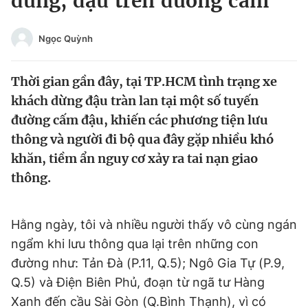
dừng, đậu trên đường cấm
Chuyên mục khác
Tin đã xem
Ngọc Quỳnh
Chào ngày mới
Tin 24h
Đăng xuất
Thời gian gần đây, tại TP.HCM tình trạng xe
Tin thị trường
Tin 360
khách dừng đậu tràn lan tại một số tuyến
đường cấm đậu, khiến các phương tiện lưu
Video
Magazine
thông và người đi bộ qua đây gặp nhiều khó
khăn, tiềm ẩn nguy cơ xảy ra tai nạn giao
thông.
Sản phẩm khác
Tiện ích
Bạn cần biết
Hằng ngày, tôi và nhiều người thấy vô cùng ngán
ngẩm khi lưu thông qua lại trên những con
Thông tin tòa soạn
Liên hệ quảng cáo
đường như: Tản Đà (P.11, Q.5); Ngô Gia Tự (P.9,
Q.5) và Điện Biên Phủ, đoạn từ ngã tư Hàng
Xanh đến cầu Sài Gòn (Q.Bình Thạnh), vì có