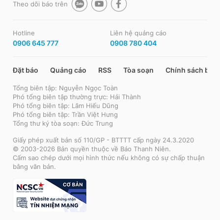
Theo dõi báo trên
Hotline
Liên hệ quảng cáo
0906 645 777
0908 780 404
Đặt báo
Quảng cáo
RSS
Tòa soạn
Chính sách bảo
Tổng biên tập: Nguyễn Ngọc Toàn
Phó tổng biên tập thường trực: Hải Thành
Phó tổng biên tập: Lâm Hiếu Dũng
Phó tổng biên tập: Trần Việt Hưng
Tổng thư ký tòa soạn: Đức Trung
Giấy phép xuất bản số 110/GP - BTTTT cấp ngày 24.3.2020
© 2003-2026 Bản quyền thuộc về Báo Thanh Niên.
Cấm sao chép dưới mọi hình thức nếu không có sự chấp thuận
bằng văn bản.