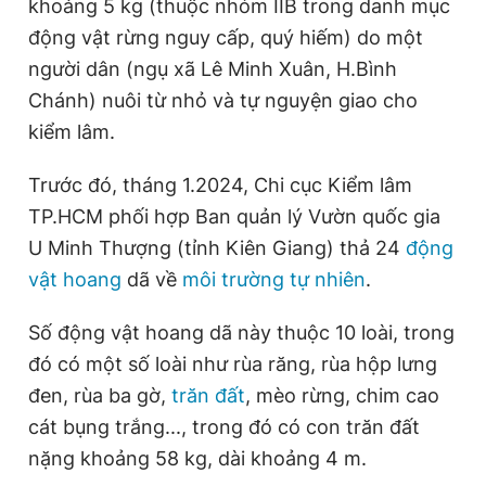
khoảng 5 kg (thuộc nhóm IIB trong danh mục
động vật rừng nguy cấp, quý hiếm) do một
người dân (ngụ xã Lê Minh Xuân, H.Bình
Chánh) nuôi từ nhỏ và tự nguyện giao cho
kiểm lâm.
Trước đó, tháng 1.2024, Chi cục Kiểm lâm
TP.HCM phối hợp Ban quản lý Vườn quốc gia
U Minh Thượng (tỉnh Kiên Giang) thả 24
động
vật hoang
dã về
môi trường tự nhiên
.
Số động vật hoang dã này thuộc 10 loài, trong
đó có một số loài như rùa răng, rùa hộp lưng
đen, rùa ba gờ,
trăn đất
, mèo rừng, chim cao
cát bụng trắng..., trong đó có con trăn đất
nặng khoảng 58 kg, dài khoảng 4 m.