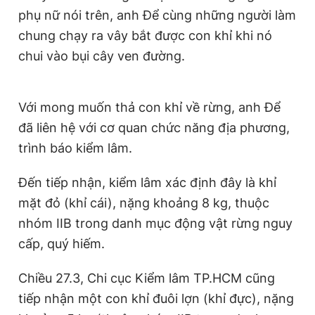
Giấy phép xuất bản số 110/GP - BTTTT cấp ngày 24.3.2020
phụ nữ nói trên, anh Để cùng những người làm
© 2003-2026 Bản quyền thuộc về Báo Thanh Niên. Cấm sao
chung chạy ra vây bắt được con khỉ khi nó
chép dưới mọi hình thức nếu không có sự chấp thuận bằng văn
bản. Phát triển bởi ePi Technologies, JSC.
chui vào bụi cây ven đường.
Với mong muốn thả con khỉ về rừng, anh Để
đã liên hệ với cơ quan chức năng địa phương,
trình báo kiểm lâm.
Đến tiếp nhận, kiểm lâm xác định đây là khỉ
mặt đỏ (khỉ cái), nặng khoảng 8 kg, thuộc
nhóm IIB trong danh mục động vật rừng nguy
cấp, quý hiếm.
Chiều 27.3, Chi cục Kiểm lâm TP.HCM cũng
tiếp nhận một con khỉ đuôi lợn (khỉ đực), nặng