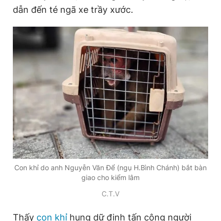
dẫn đến té ngã xe trầy xước.
Đọc Thanh Niên trên điện thoại
Theo dõi báo trên
Hotline
Liên hệ quảng cáo
0906 645 777
0908 780 404
Đặt báo
Quảng cáo
RSS
Tòa soạn
Chính sách bảo
Con khỉ do anh Nguyễn Văn Để (ngụ H.Bình Chánh) bắt bàn
giao cho kiểm lâm
Tổng biên tập: Nguyễn Ngọc Toàn
Phó tổng biên tập thường trực: Hải Thành
C.T.V
Phó tổng biên tập: Lâm Hiếu Dũng
Phó tổng biên tập: Trần Việt Hưng
Tổng thư ký tòa soạn: Đức Trung
Thấy
con khỉ
hung dữ định tấn công người