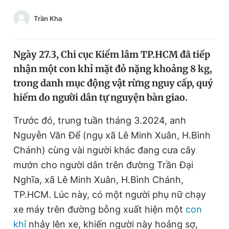
Chuyên mục khác
Trần Kha
Tin đã xem
Chào ngày mới
Tin 24h
Đăng xuất
Ngày 27.3, Chi cục Kiểm lâm TP.HCM đã tiếp
Tin thị trường
Tin 360
nhận một con khỉ mặt đỏ nặng khoảng 8 kg,
trong danh mục động vật rừng nguy cấp, quý
hiếm do người dân tự nguyện bàn giao.
Video
Magazine
Trước đó, trung tuần tháng 3.2024, anh
Nguyễn Văn Để (ngụ xã Lê Minh Xuân, H.Bình
Sản phẩm khác
Chánh) cùng vài người khác đang cưa cây
Tiện ích
Bạn cần biết
mướn cho người dân trên đường Trần Đại
Nghĩa, xã Lê Minh Xuân, H.Bình Chánh,
Thông tin tòa soạn
Liên hệ quảng cáo
TP.HCM. Lúc này, có một người phụ nữ chạy
xe máy trên đường bỗng xuất hiện một
con
khỉ
nhảy lên xe, khiến người này hoảng sợ,