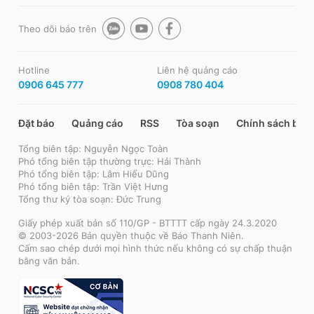
Theo dõi báo trên
Hotline
Liên hệ quảng cáo
0906 645 777
0908 780 404
Đặt báo
Quảng cáo
RSS
Tòa soạn
Chính sách bảo
Tổng biên tập: Nguyễn Ngọc Toàn
Phó tổng biên tập thường trực: Hải Thành
Phó tổng biên tập: Lâm Hiếu Dũng
Phó tổng biên tập: Trần Việt Hưng
Tổng thư ký tòa soạn: Đức Trung
Giấy phép xuất bản số 110/GP - BTTTT cấp ngày 24.3.2020
© 2003-2026 Bản quyền thuộc về Báo Thanh Niên.
Cấm sao chép dưới mọi hình thức nếu không có sự chấp thuận
bằng văn bản.