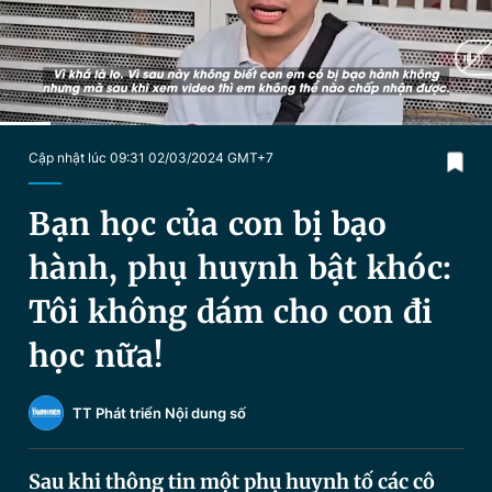
Chuyên mục khác
Tin đã xem
Chào ngày mới
Tin 24h
Đăng xuất
Tin thị trường
Tin 360
Current
0:20
/
Duration
3:13
Cập nhật lúc 09:31 02/03/2024 GMT+7
Time
Video
Magazine
Bạn học của con bị bạo
hành, phụ huynh bật khóc:
Sản phẩm khác
Tôi không dám cho con đi
Tiện ích
Bạn cần biết
học nữa!
Thông tin tòa soạn
Liên hệ quảng cáo
TT Phát triển Nội dung số
Sau khi thông tin một phụ huynh tố các cô