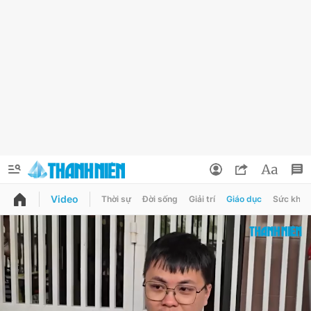
Video
Thời sự
Đời sống
Giải trí
Giáo dục
Sức khỏe
QUẢNG CÁO
ĐẶT BÁO
Thông tin tài khoản
Đổi mật khẩu
Chuyên mục
Tin đã lưu