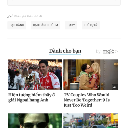
Khám phá thêm chủ đề
BẠO HÀNH
BẠO HÀNH TRẺ EM
TỰ KỶ
TRẺ TỰ KỶ