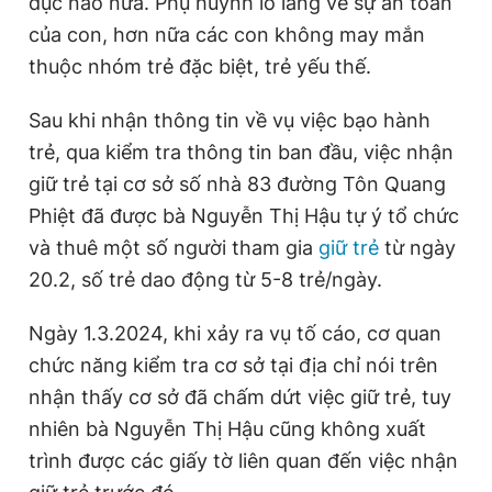
dục nào nữa. Phụ huynh lo lắng về sự an toàn
Giấy phép xuất bản số 110/GP - BTTTT cấp ngày 24.3.2020
của con, hơn nữa các con không may mắn
© 2003-2026 Bản quyền thuộc về Báo Thanh Niên. Cấm sao
chép dưới mọi hình thức nếu không có sự chấp thuận bằng văn
thuộc nhóm trẻ đặc biệt, trẻ yếu thế.
bản. Phát triển bởi ePi Technologies, JSC.
Sau khi nhận thông tin về vụ việc bạo hành
trẻ, qua kiểm tra thông tin ban đầu, việc nhận
giữ trẻ tại cơ sở số nhà 83 đường Tôn Quang
Phiệt đã được bà Nguyễn Thị Hậu tự ý tổ chức
và thuê một số người tham gia
giữ trẻ
từ ngày
20.2, số trẻ dao động từ 5-8 trẻ/ngày.
Ngày 1.3.2024, khi xảy ra vụ tố cáo, cơ quan
chức năng kiểm tra cơ sở tại địa chỉ nói trên
nhận thấy cơ sở đã chấm dứt việc giữ trẻ, tuy
nhiên bà Nguyễn Thị Hậu cũng không xuất
trình được các giấy tờ liên quan đến việc nhận