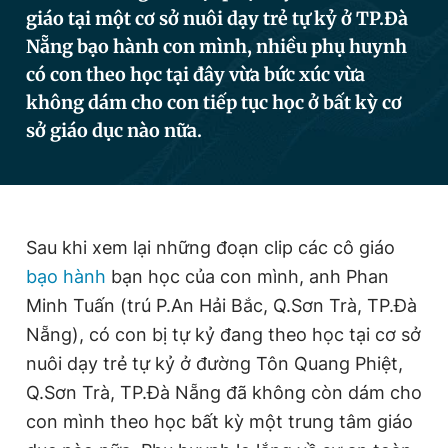
giáo tại một cơ sở nuôi dạy trẻ tự kỷ ở TP.Đà
Nẵng bạo hành con mình, nhiều phụ huynh
Đọc Thanh Niên trên điện thoại
có con theo học tại đây vừa bức xúc vừa
không dám cho con tiếp tục học ở bất kỳ cơ
sở giáo dục nào nữa.
Theo dõi báo trên
Sau khi xem lại những đoạn clip các cô giáo
Hotline
Liên hệ quảng cáo
0906 645 777
0908 780 404
bạo hành
bạn học của con mình, anh Phan
Minh Tuấn (trú P.An Hải Bắc, Q.Sơn Trà, TP.Đà
Đặt báo
Quảng cáo
RSS
Tòa soạn
Chính sách bảo
Nẵng), có con bị tự kỷ đang theo học tại cơ sở
nuôi dạy trẻ tự kỷ ở đường Tôn Quang Phiệt,
Tổng biên tập: Nguyễn Ngọc Toàn
Phó tổng biên tập thường trực: Hải Thành
Q.Sơn Trà, TP.Đà Nẵng đã không còn dám cho
Phó tổng biên tập: Lâm Hiếu Dũng
Phó tổng biên tập: Trần Việt Hưng
con mình theo học bất kỳ một trung tâm giáo
Tổng thư ký tòa soạn: Đức Trung