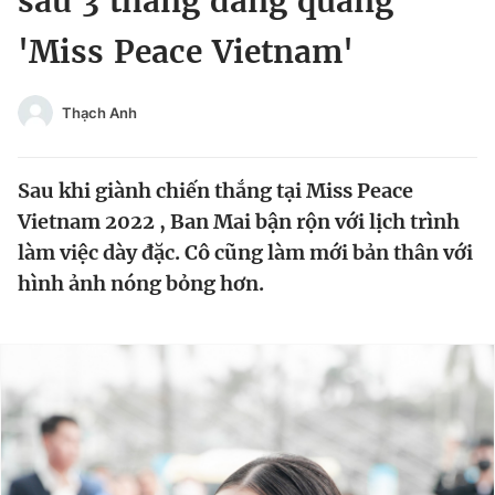
sau 3 tháng đăng quang
Chuyên mục khác
'Miss Peace Vietnam'
Tin đã xem
Chào ngày mới
Tin 24h
Đăng xuất
Thạch Anh
Tin thị trường
Tin 360
Sau khi giành chiến thắng tại Miss Peace
Video
Magazine
Vietnam 2022 , Ban Mai bận rộn với lịch trình
làm việc dày đặc. Cô cũng làm mới bản thân với
hình ảnh nóng bỏng hơn.
Sản phẩm khác
Tiện ích
Bạn cần biết
Thông tin tòa soạn
Liên hệ quảng cáo