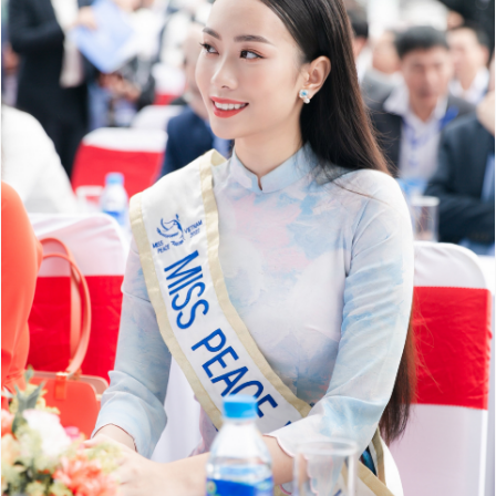
Đọc Thanh Niên trên điện thoại
Theo dõi báo trên
Hotline
Liên hệ quảng cáo
0906 645 777
0908 780 404
Đặt báo
Quảng cáo
RSS
Tòa soạn
Chính sách bảo
Tổng biên tập: Nguyễn Ngọc Toàn
Phó tổng biên tập thường trực: Hải Thành
Phó tổng biên tập: Lâm Hiếu Dũng
Phó tổng biên tập: Trần Việt Hưng
Tổng thư ký tòa soạn: Đức Trung