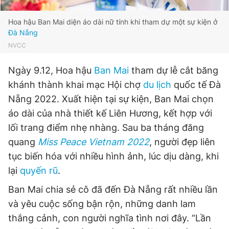
Giấy phép xuất bản số 110/GP - BTTTT cấp ngày 24.3.2020
© 2003-2026 Bản quyền thuộc về Báo Thanh Niên. Cấm sao
Hoa hậu Ban Mai diện áo dài nữ tính khi tham dự một sự kiện ở
chép dưới mọi hình thức nếu không có sự chấp thuận bằng văn
Đà Nẵng
bản. Phát triển bởi ePi Technologies, JSC.
NVCC
Ngày 9.12, Hoa hậu
Ban Mai
tham dự lễ cắt băng
khánh thành khai mạc Hội chợ
du lịch
quốc tế Đà
Nẵng 2022. Xuất hiện tại sự kiện, Ban Mai chọn
áo dài của nhà thiết kế Liên Hương, kết hợp với
lối trang điểm nhẹ nhàng. Sau ba tháng đăng
quang
Miss Peace Vietnam 2022
, người đẹp liên
tục biến hóa với nhiều hình ảnh, lúc dịu dàng, khi
lại
quyến rũ
.
Ban Mai chia sẻ cô đã đến Đà Nẵng rất nhiều lần
và yêu cuộc sống bận rộn, những danh lam
thắng cảnh, con người nghĩa tình nơi đây. “Lần