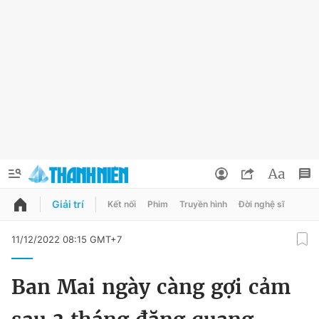
Giải trí
Kết nối
Phim
Truyền hình
Đời nghệ sĩ
QUẢNG CÁO
ĐẶT BÁO
11/12/2022 08:15 GMT+7
Thông tin tài khoản
Ban Mai ngày càng gợi cảm
Đổi mật khẩu
Chuyên mục
Tin đã lưu