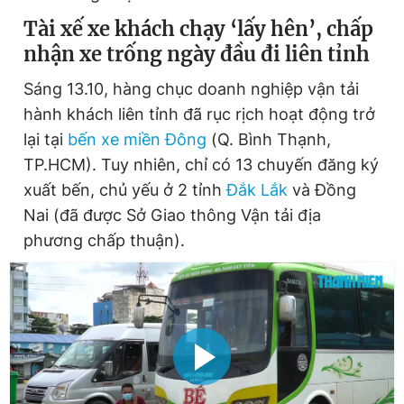
Tài xế xe khách chạy ‘lấy hên’, chấp
nhận xe trống ngày đầu đi liên tỉnh
Sáng 13.10, hàng chục doanh nghiệp vận tải
hành khách liên tỉnh đã rục rịch hoạt động trở
lại tại
bến xe miền Đông
(Q. Bình Thạnh,
TP.HCM). Tuy nhiên, chỉ có 13 chuyến đăng ký
xuất bến, chủ yếu ở 2 tỉnh
Đắk Lắk
và Đồng
Nai (đã được Sở Giao thông Vận tải địa
phương chấp thuận).