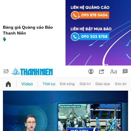
Bảng giá Quảng cáo Báo
Thanh Niên
Video
Thời sự
Đời sống
Giải trí
Giáo dục
Sức khỏe
QUẢNG CÁO
ĐẶT BÁO
Thông tin tài khoản
Đổi mật khẩu
Chuyên mục
Tin đã lưu