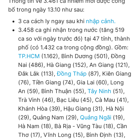
Thông tin về 3.461 ca nhiễm mới được công
bố trong ngày 13.10 như sau:
3 ca cách ly ngay sau khi
nhập cảnh.
3.458 ca ghi nhận trong nước (tăng 519
ca so với ngày trước đó) tại 47 tỉnh, thành
phố (có 1.432 ca trong cộng đồng). Gồm:
TP.HCM
(1.162), Bình Dương (501), Đồng
Nai (486), Hà Giang (152), An Giang (121),
Đắk Lắk (113),
Đồng Tháp
(87), Kiên Giang
(76), Tiền Giang (74), Gia Lai (60), Long
An (59), Bình Thuận (55),
Tây Ninh
(51),
Trà Vinh (46), Bạc Liêu (45), Cà Mau (41),
Khánh Hòa (39), Hậu Giang (31), Hà Nội
(29), Quảng Nam (29),
Quảng Ngãi
(19),
Hà Nam (18), Bà Rịa - Vũng Tàu (18), Cần
Thơ (17), Vĩnh Long (15), Bình Định (13),