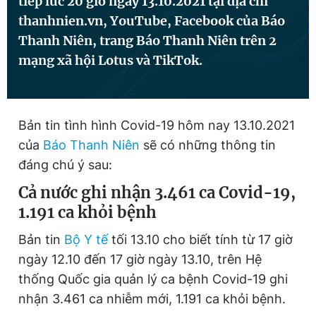
tiếp lúc 20 giờ ngày 13.10.2021 tại địa chỉ
thanhnien.vn, YouTube, Facebook của Báo
Thanh Niên, trang Báo Thanh Niên trên 2
Đọc Thanh Niên trên điện thoại
mạng xã hội Lotus và TikTok.
Bản tin tình hình Covid-19 hôm nay 13.10.2021
Theo dõi báo trên
của
Báo Thanh Niên
sẽ có những thông tin
đáng chú ý sau:
Hotline
Liên hệ quảng cáo
Cả nước ghi nhận 3.461 ca Covid-19,
0906 645 777
0908 780 404
1.191 ca khỏi bệnh
Đặt báo
Quảng cáo
RSS
Tòa soạn
Chính sách bảo
Bản tin
Bộ Y tế
tối 13.10 cho biết tính từ 17 giờ
Tổng biên tập: Nguyễn Ngọc Toàn
ngày 12.10 đến 17 giờ ngày 13.10, trên Hệ
Phó tổng biên tập thường trực: Hải Thành
thống Quốc gia quản lý ca bệnh Covid-19 ghi
Phó tổng biên tập: Lâm Hiếu Dũng
Phó tổng biên tập: Trần Việt Hưng
nhận 3.461 ca nhiễm mới, 1.191 ca khỏi bệnh.
Tổng thư ký tòa soạn: Đức Trung