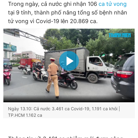
Trong ngày, cả nước ghi nhận 106
ca tử vong
Giấy phép xuất bản số 110/GP - BTTTT cấp ngày 24.3.2020
© 2003-2026 Bản quyền thuộc về Báo Thanh Niên. Cấm sao
tại 9 tỉnh, thành phố nâng tổng số bệnh nhân
chép dưới mọi hình thức nếu không có sự chấp thuận bằng văn
tử vong vì Covid-19 lên 20.869 ca.
bản. Phát triển bởi ePi Technologies, JSC.
Ngày 13.10: Cả nước 3.461 ca Covid-19, 1.191 ca khỏi |
TP.HCM 1.162 ca