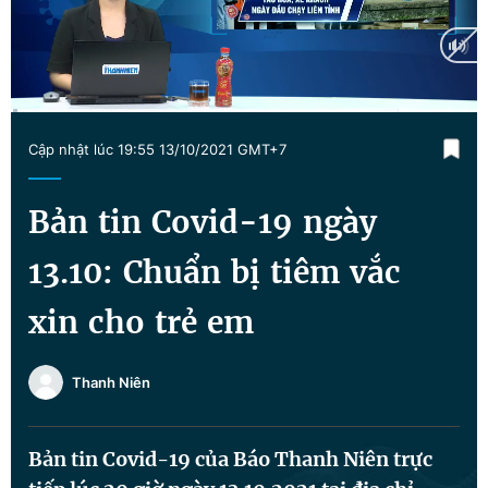
Chuyên mục khác
Tin đã xem
Chào ngày mới
Tin 24h
Đăng xuất
Current
0:18
/
Duration
57:00
Tin thị trường
Tin 360
Cập nhật lúc 19:55 13/10/2021 GMT+7
Time
Video
Magazine
Bản tin Covid-19 ngày
13.10: Chuẩn bị tiêm vắc
Sản phẩm khác
xin cho trẻ em
Tiện ích
Bạn cần biết
Thanh Niên
Thông tin tòa soạn
Liên hệ quảng cáo
Bản tin Covid-19 của Báo Thanh Niên trực