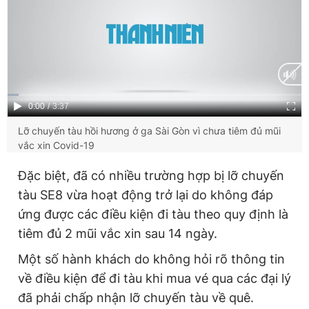
Current
0:00
/
Duration
3:37
Time
Lỡ chuyến tàu hồi hương ở ga Sài Gòn vì chưa tiêm đủ mũi
vắc xin Covid-19
Đặc biệt, đã có nhiều trường hợp bị lỡ chuyến
tàu SE8 vừa hoạt động trở lại do không đáp
ứng được các điều kiện đi tàu theo quy định là
tiêm đủ 2 mũi vắc xin sau 14 ngày.
Một số hành khách do không hỏi rõ thông tin
về điều kiện để đi tàu khi mua vé qua các đại lý
đã phải chấp nhận lỡ chuyến tàu về quê.