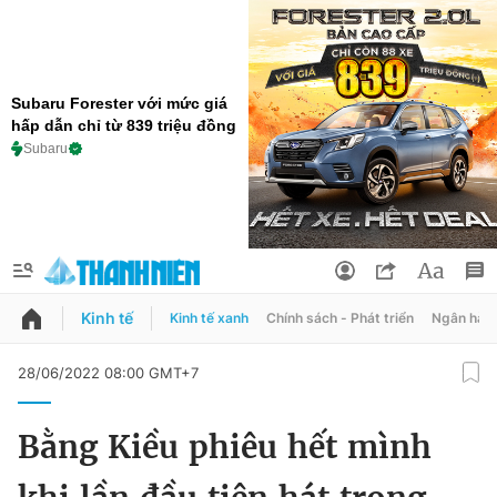
Subaru Forester với mức giá
hấp dẫn chỉ từ 839 triệu đồng
Subaru
Kinh tế
Kinh tế xanh
Chính sách - Phát triển
Ngân hàn
QUẢNG CÁO
ĐẶT BÁO
28/06/2022 08:00 GMT+7
Thông tin tài khoản
Bằng Kiều phiêu hết mình
Đổi mật khẩu
Chuyên mục
Tin đã lưu