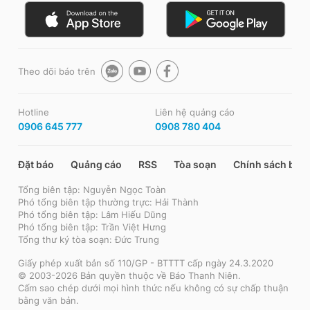
Theo dõi báo trên
Hotline
Liên hệ quảng cáo
0906 645 777
0908 780 404
Đặt báo
Quảng cáo
RSS
Tòa soạn
Chính sách bảo
Tổng biên tập: Nguyễn Ngọc Toàn
Phó tổng biên tập thường trực: Hải Thành
Phó tổng biên tập: Lâm Hiếu Dũng
Phó tổng biên tập: Trần Việt Hưng
Tổng thư ký tòa soạn: Đức Trung
Giấy phép xuất bản số 110/GP - BTTTT cấp ngày 24.3.2020
© 2003-2026 Bản quyền thuộc về Báo Thanh Niên.
Cấm sao chép dưới mọi hình thức nếu không có sự chấp thuận
bằng văn bản.