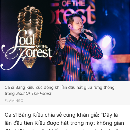
Giấy phép xuất bản số 110/GP - BTTTT cấp ngày 24.3.2020
© 2003-2026 Bản quyền thuộc về Báo Thanh Niên. Cấm sao
chép dưới mọi hình thức nếu không có sự chấp thuận bằng văn
bản. Phát triển bởi ePi Technologies, JSC.
Ca sĩ Bằng Kiều xúc động khi lần đầu hát giữa rừng thông
trong
Soul Of The Forest
FLAMINGO
Ca sĩ Bằng Kiều chia sẻ cũng khán giả: “Đây là
lần đầu tiên Kiều được hát trong một không gian