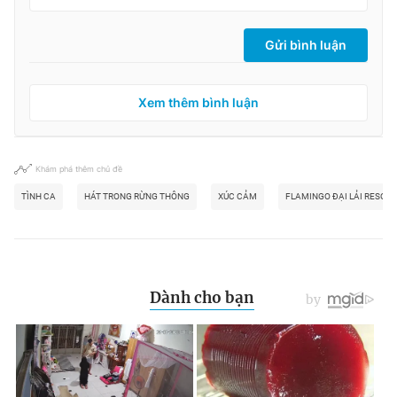
Gửi bình luận
Xem thêm bình luận
Khám phá thêm chủ đề
TÌNH CA
HÁT TRONG RỪNG THÔNG
XÚC CẢM
FLAMINGO ĐẠI LẢI RESORT