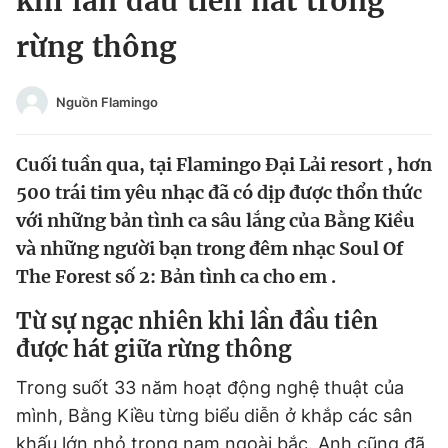
khi lần đầu tiên hát trong
Chuyên mục khác
rừng thông
Tin đã xem
Chào ngày mới
Tin 24h
Đăng xuất
Nguồn Flamingo
Tin thị trường
Tin 360
Cuối tuần qua, tại Flamingo Đại Lải resort , hơn
Video
Magazine
500 trái tim yêu nhạc đã có dịp được thổn thức
với những bản tình ca sâu lắng của Bằng Kiều
và những người bạn trong đêm nhạc Soul Of
Sản phẩm khác
The Forest số 2: Bản tình ca cho em .
Tiện ích
Bạn cần biết
Từ sự ngạc nhiên khi lần đầu tiên
được hát giữa rừng thông
Thông tin tòa soạn
Liên hệ quảng cáo
Trong suốt 33 năm hoạt động nghệ thuật của
mình, Bằng Kiều từng biểu diễn ở khắp các sân
khấu lớn nhỏ trong nam ngoài bắc. Anh cũng đã