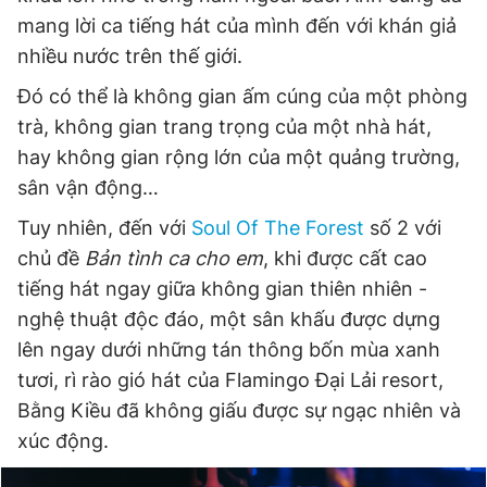
mang lời ca tiếng hát của mình đến với khán giả
nhiều nước trên thế giới.
Đọc Thanh Niên trên điện thoại
Đó có thể là không gian ấm cúng của một phòng
trà, không gian trang trọng của một nhà hát,
hay không gian rộng lớn của một quảng trường,
sân vận động…
Theo dõi báo trên
Tuy nhiên, đến với
Soul Of The Forest
số 2 với
chủ đề
Bản tình ca cho em
, khi được cất cao
Hotline
Liên hệ quảng cáo
tiếng hát ngay giữa không gian thiên nhiên -
0906 645 777
0908 780 404
nghệ thuật độc đáo, một sân khấu được dựng
lên ngay dưới những tán thông bốn mùa xanh
Đặt báo
Quảng cáo
RSS
Tòa soạn
Chính sách bảo
tươi, rì rào gió hát của Flamingo Đại Lải resort,
Tổng biên tập: Nguyễn Ngọc Toàn
Bằng Kiều đã không giấu được sự ngạc nhiên và
Phó tổng biên tập thường trực: Hải Thành
Phó tổng biên tập: Lâm Hiếu Dũng
xúc động.
Phó tổng biên tập: Trần Việt Hưng
Tổng thư ký tòa soạn: Đức Trung