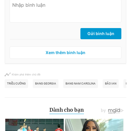
Gửi bình luận
Xem thêm bình luận
Khám phá thêm chủ đề
TRIỀU CƯỜNG
BANG GEORGIA
BANG NAM CAROLINA
BÃO IAN
FLO