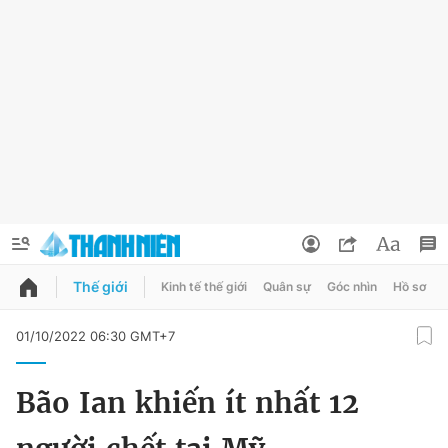
Thế giới
Kinh tế thế giới
Quân sự
Góc nhìn
Hồ sơ
QUẢNG CÁO
ĐẶT BÁO
01/10/2022 06:30 GMT+7
Thông tin tài khoản
Bão Ian khiến ít nhất 12
Đổi mật khẩu
Chuyên mục
Tin đã lưu