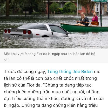
Đọc Thanh Niên trên điện thoại
Theo dõi báo trên
Một khu vực ở bang Florida bị ngập sau khi bão Ian đổ bộ
AFP
Hotline
Liên hệ quảng cáo
0906 645 777
0908 780 404
Trước đó cùng ngày,
Tổng thống Joe Biden
mô
tả Ian có thể là cơn bão chết chóc nhất trong
Đặt báo
Quảng cáo
RSS
Tòa soạn
Chính sách bảo
lịch sử của Florida. “Chúng ta đang tiếp tục
Tổng biên tập: Nguyễn Ngọc Toàn
chứng kiến những trận mưa chết người, những
Phó tổng biên tập thường trực: Hải Thành
Phó tổng biên tập: Lâm Hiếu Dũng
đợt triều cường thảm khốc, đường sá và nhà cửa
Phó tổng biên tập: Trần Việt Hưng
Tổng thư ký tòa soạn: Đức Trung
bị ngập. Chúng ta đang chứng kiến hàng triệu