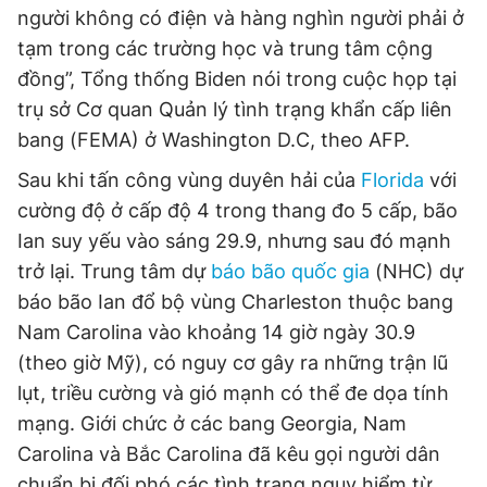
người không có điện và hàng nghìn người phải ở
Giấy phép xuất bản số 110/GP - BTTTT cấp ngày 24.3.2020
© 2003-2026 Bản quyền thuộc về Báo Thanh Niên. Cấm sao
tạm trong các trường học và trung tâm cộng
chép dưới mọi hình thức nếu không có sự chấp thuận bằng văn
đồng”, Tổng thống Biden nói trong cuộc họp tại
bản. Phát triển bởi ePi Technologies, JSC.
trụ sở Cơ quan Quản lý tình trạng khẩn cấp liên
bang (FEMA) ở Washington D.C, theo AFP.
Sau khi tấn công vùng duyên hải của
Florida
với
cường độ ở cấp độ 4 trong thang đo 5 cấp, bão
Ian suy yếu vào sáng 29.9, nhưng sau đó mạnh
trở lại. Trung tâm dự
báo bão quốc gia
(NHC) dự
báo bão Ian đổ bộ vùng Charleston thuộc bang
Nam Carolina vào khoảng 14 giờ ngày 30.9
(theo giờ Mỹ), có nguy cơ gây ra những trận lũ
lụt, triều cường và gió mạnh có thể đe dọa tính
mạng. Giới chức ở các bang Georgia, Nam
Carolina và Bắc Carolina đã kêu gọi người dân
chuẩn bị đối phó các tình trạng nguy hiểm từ