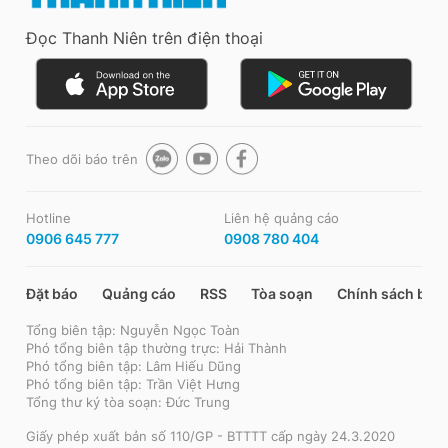
Đọc Thanh Niên trên điện thoại
Theo dõi báo trên
Hotline
Liên hệ quảng cáo
0906 645 777
0908 780 404
Đặt báo
Quảng cáo
RSS
Tòa soạn
Chính sách bảo
Tổng biên tập: Nguyễn Ngọc Toàn
Phó tổng biên tập thường trực: Hải Thành
Phó tổng biên tập: Lâm Hiếu Dũng
Phó tổng biên tập: Trần Việt Hưng
Tổng thư ký tòa soạn: Đức Trung
Giấy phép xuất bản số 110/GP - BTTTT cấp ngày 24.3.2020