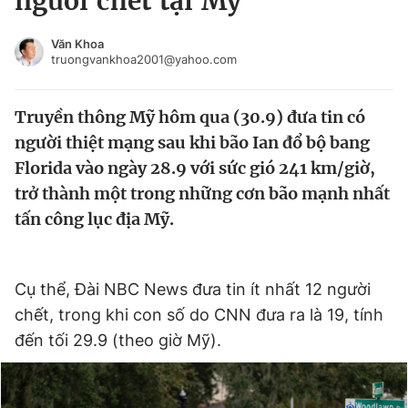
người chết tại Mỹ
Chuyên mục khác
Tin đã xem
Văn Khoa
truongvankhoa2001@yahoo.com
Chào ngày mới
Tin 24h
Đăng xuất
Truyền thông Mỹ hôm qua (30.9) đưa tin có
Tin thị trường
Tin 360
người thiệt mạng sau khi bão Ian đổ bộ bang
Florida vào ngày 28.9 với sức gió 241 km/giờ,
Video
Magazine
trở thành một trong những cơn bão mạnh nhất
tấn công lục địa Mỹ.
Sản phẩm khác
Tiện ích
Bạn cần biết
Cụ thể, Đài NBC News đưa tin ít nhất 12 người
chết, trong khi con số do CNN đưa ra là 19, tính
Thông tin tòa soạn
Liên hệ quảng cáo
đến tối 29.9 (theo giờ Mỹ).