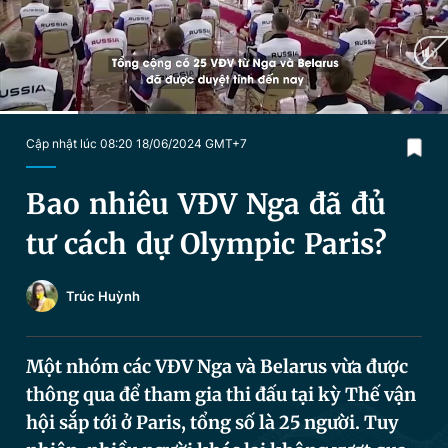
Chuyên mục khác
Tin đã xem
Chào ngày mới
Tin 24h
Đăng xuất
Tin thị trường
Tin 360
Current
0:18
/
Duration
1:42
Cập nhật lúc 08:20 18/06/2024 GMT+7
Time
Video
Magazine
Bao nhiêu VĐV Nga đã đủ
tư cách dự Olympic Paris?
Sản phẩm khác
Trúc Huỳnh
Tiện ích
Bạn cần biết
Một nhóm các VĐV Nga và Belarus vừa được
Thông tin tòa soạn
Liên hệ quảng cáo
thông qua để tham gia thi đấu tại kỳ Thế vận
hội sắp tới ở Paris, tổng số là 25 người. Tuy