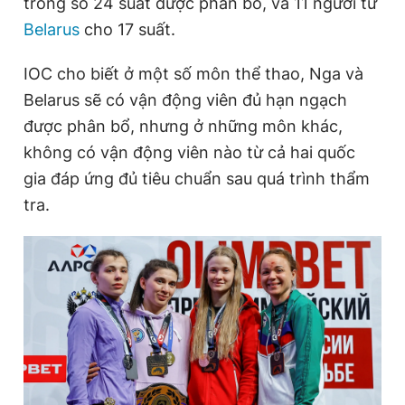
trong số 24 suất được phân bổ, và 11 người từ
Giấy phép xuất bản số 110/GP - BTTTT cấp ngày 24.3.2020
Belarus
cho 17 suất.
© 2003-2026 Bản quyền thuộc về Báo Thanh Niên. Cấm sao
chép dưới mọi hình thức nếu không có sự chấp thuận bằng văn
bản. Phát triển bởi ePi Technologies, JSC.
IOC cho biết ở một số môn thể thao, Nga và
Belarus sẽ có vận động viên đủ hạn ngạch
được phân bổ, nhưng ở những môn khác,
không có vận động viên nào từ cả hai quốc
gia đáp ứng đủ tiêu chuẩn sau quá trình thẩm
tra.