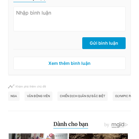
Gửi bình luận
Xem thêm bình luận
Khám phá thêm chủ đề
NGA
VẬN ĐỘNG VIÊN
CHIẾN DỊCH QUÂN SỰ ĐẶC BIỆT
OLYMPIC PARIS 