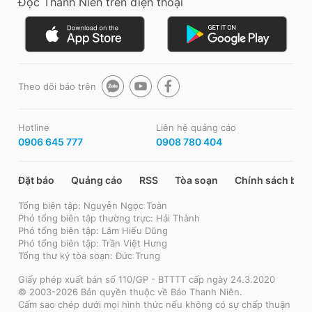
Đọc Thanh Niên trên điện thoại
Theo dõi báo trên
Hotline
Liên hệ quảng cáo
0906 645 777
0908 780 404
Đặt báo
Quảng cáo
RSS
Tòa soạn
Chính sách bảo
Tổng biên tập: Nguyễn Ngọc Toàn
Phó tổng biên tập thường trực: Hải Thành
Phó tổng biên tập: Lâm Hiếu Dũng
Phó tổng biên tập: Trần Việt Hưng
Tổng thư ký tòa soạn: Đức Trung
Giấy phép xuất bản số 110/GP - BTTTT cấp ngày 24.3.2020
© 2003-2026 Bản quyền thuộc về Báo Thanh Niên.
Cấm sao chép dưới mọi hình thức nếu không có sự chấp thuận