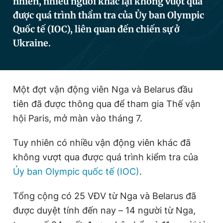
nhiên, nhiều người khác lại không vượt qua
được quá trình thẩm tra của Ủy ban Olympic
Quốc tế (IOC), liên quan đến chiến sự ở
Đọc Thanh Niên trên điện thoại
Ukraine.
Một đợt vận động viên Nga và Belarus đầu
Theo dõi báo trên
tiên đã được thông qua để tham gia Thế vận
hội Paris, mở màn vào tháng 7.
Hotline
Liên hệ quảng cáo
0906 645 777
0908 780 404
Tuy nhiên có nhiều vận động viên khác đã
không vượt qua được quá trình kiểm tra của
Đặt báo
Quảng cáo
RSS
Tòa soạn
Chính sách bảo
Ủy ban Olympic quốc tế (IOC)
.
Tổng biên tập: Nguyễn Ngọc Toàn
Phó tổng biên tập thường trực: Hải Thành
Tổng cộng có 25 VĐV từ Nga và Belarus đã
Phó tổng biên tập: Lâm Hiếu Dũng
Phó tổng biên tập: Trần Việt Hưng
được duyệt tính đến nay – 14 người từ Nga,
Tổng thư ký tòa soạn: Đức Trung