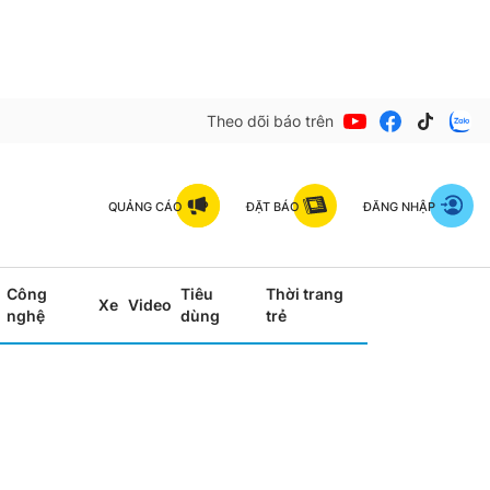
Theo dõi báo trên
QUẢNG CÁO
ĐẶT BÁO
ĐĂNG NHẬP
Công
Tiêu
Thời trang
Xe
Video
nghệ
dùng
trẻ