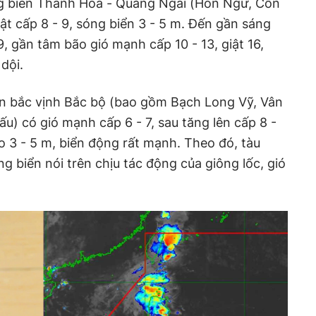
ùng biển Thanh Hóa - Quảng Ngãi (Hòn Ngư, Cồn
giật cấp 8 - 9, sóng biển 3 - 5 m. Đến gần sáng
9, gần tâm bão gió mạnh cấp 10 - 13, giật 16,
dội.
ển bắc vịnh Bắc bộ (bao gồm Bạch Long Vỹ, Vân
u) có gió mạnh cấp 6 - 7, sau tăng lên cấp 8 -
ao 3 - 5 m, biển động rất mạnh. Theo đó, tàu
g biển nói trên chịu tác động của giông lốc, gió