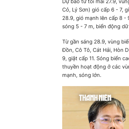
Dự báo từ tối mai 27.9, v
Cỏ, Lý Sơn) gió cấp 6 - 7, 
28.9, gió mạnh lên cấp 8 - 
sóng 5 - 7 m, biển động dữ 
Từ gần sáng 28.9, vùng bi
Đồn, Cô Tô, Cát Hải, Hòn Dấ
9, giật cấp 11. Sóng biển c
thuyền hoạt động ở các vùn
mạnh, sóng lớn.