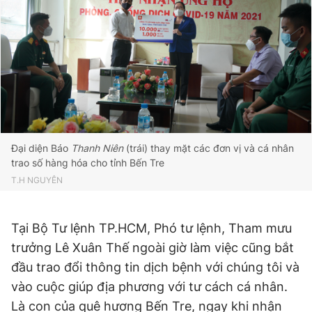
Giấy phép xuất bản số 110/GP - BTTTT cấp ngày 24.3.2020
© 2003-2026 Bản quyền thuộc về Báo Thanh Niên. Cấm sao
chép dưới mọi hình thức nếu không có sự chấp thuận bằng văn
bản. Phát triển bởi ePi Technologies, JSC.
Đại diện Báo
Thanh Niên
(trái) thay mặt các đơn vị và cá nhân
trao số hàng hóa cho tỉnh Bến Tre
T.H NGUYÊN
Tại Bộ Tư lệnh TP.HCM, Phó tư lệnh, Tham mưu
trưởng Lê Xuân Thế ngoài giờ làm việc cũng bắt
đầu trao đổi thông tin dịch bệnh với chúng tôi và
vào cuộc giúp địa phương với tư cách cá nhân.
Là con của quê hương Bến Tre, ngay khi nhận