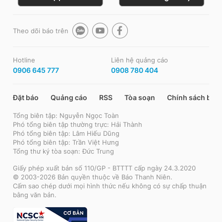
Theo dõi báo trên
Hotline
Liên hệ quảng cáo
0906 645 777
0908 780 404
Đặt báo
Quảng cáo
RSS
Tòa soạn
Chính sách bảo
Tổng biên tập: Nguyễn Ngọc Toàn
Phó tổng biên tập thường trực: Hải Thành
Phó tổng biên tập: Lâm Hiếu Dũng
Phó tổng biên tập: Trần Việt Hưng
Tổng thư ký tòa soạn: Đức Trung
Giấy phép xuất bản số 110/GP - BTTTT cấp ngày 24.3.2020
© 2003-2026 Bản quyền thuộc về Báo Thanh Niên.
Cấm sao chép dưới mọi hình thức nếu không có sự chấp thuận
bằng văn bản.