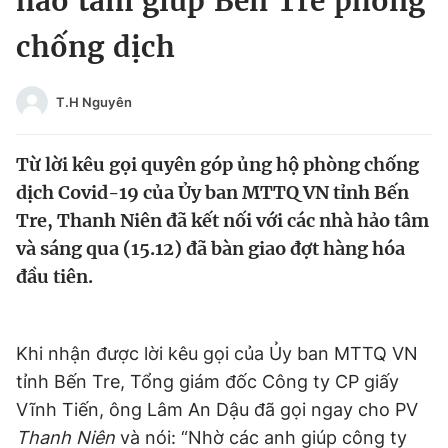
hảo tâm giúp Bến Tre phòng
Chuyên mục khác
chống dịch
Tin đã xem
Chào ngày mới
Tin 24h
Đăng xuất
T.H Nguyên
Tin thị trường
Tin 360
Từ lời kêu gọi quyên góp ủng hộ phòng chống
Video
Magazine
dịch Covid-19 của Ủy ban MTTQ VN tỉnh Bến
Tre, Thanh Niên đã kết nối với các nhà hảo tâm
và sáng qua (15.12) đã bàn giao đợt hàng hóa
Sản phẩm khác
đầu tiên.
Tiện ích
Bạn cần biết
Khi nhận được lời kêu gọi của Ủy ban MTTQ VN
Thông tin tòa soạn
Liên hệ quảng cáo
tỉnh Bến Tre, Tổng giám đốc Công ty CP giấy
Vĩnh Tiến, ông Lâm An Dậu đã gọi ngay cho PV
Thanh Niên
và nói: “Nhờ các anh giúp công ty