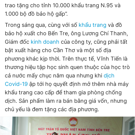
trao tặng cho tỉnh 10.000 khẩu trang N.95 và
1.000 bộ đồ bảo hộ gấp”.
Đọc Thanh Niên trên điện thoại
Trong sáng qua, cùng với số
khẩu trang
và đồ
bảo hộ xuất cho Bến Tre, ông Lương Chí Thanh,
Giám đốc
kinh doanh
của công ty, cũng phải tất
bật xuất hàng cho Cần Thơ và một số địa
Theo dõi báo trên
phương khác kịp thời. Trên thực tế, Vĩnh Tiến là
thương hiệu tập học sinh quen thuộc của học trò
cả nước mấy chục năm qua nhưng khi
dịch
Hotline
Liên hệ quảng cáo
0906 645 777
0908 780 404
Covid-19
ập tới họ quyết định mở thêm nhà máy
khẩu trang cao cấp để tham gia phòng chống
Đặt báo
Quảng cáo
RSS
Tòa soạn
Chính sách bảo
dịch. Sản phẩm làm ra bán bằng giá vốn, nhưng
chủ yếu là đem tặng các địa phương.
Tổng biên tập: Nguyễn Ngọc Toàn
Phó tổng biên tập thường trực: Hải Thành
Phó tổng biên tập: Lâm Hiếu Dũng
Phó tổng biên tập: Trần Việt Hưng
Tổng thư ký tòa soạn: Đức Trung