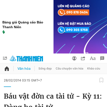
Bảng giá Quảng cáo Báo
Thanh Niên
Văn hóa
Sống đẹp
Câu chuyện văn hóa
Khảo cứu
X
QUẢNG CÁO
ĐẶT BÁO
28/02/2014 03:15 GMT+7
Thông tin tài khoản
Báu vật đờn ca tài tử - Kỳ 11:
Đổi mật khẩu
Chuyên mục
Tin đã lưu