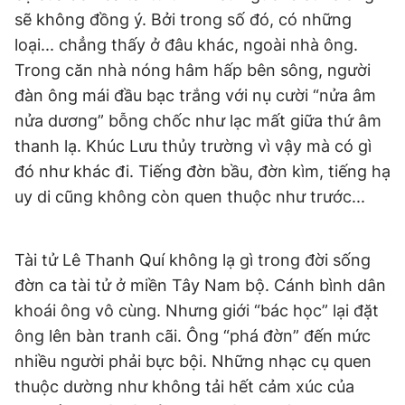
sẽ không đồng ý. Bởi trong số đó, có những
Giấy phép xuất bản số 110/GP - BTTTT cấp ngày 24.3.2020
© 2003-2026 Bản quyền thuộc về Báo Thanh Niên. Cấm sao
loại... chẳng thấy ở đâu khác, ngoài nhà ông.
chép dưới mọi hình thức nếu không có sự chấp thuận bằng văn
bản. Phát triển bởi ePi Technologies, JSC.
Trong căn nhà nóng hâm hấp bên sông, người
đàn ông mái đầu bạc trắng với nụ cười “nửa âm
nửa dương” bỗng chốc như lạc mất giữa thứ âm
thanh lạ. Khúc Lưu thủy trường vì vậy mà có gì
đó như khác đi. Tiếng đờn bầu, đờn kìm, tiếng hạ
uy di cũng không còn quen thuộc như trước...
Tài tử Lê Thanh Quí không lạ gì trong đời sống
đờn ca tài tử ở miền Tây Nam bộ. Cánh bình dân
khoái ông vô cùng. Nhưng giới “bác học” lại đặt
ông lên bàn tranh cãi. Ông “phá đờn” đến mức
nhiều người phải bực bội. Những nhạc cụ quen
thuộc dường như không tải hết cảm xúc của