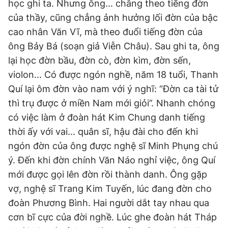
học ghi ta. Nhưng ông... chẳng theo tiếng đờn
của thầy, cũng chẳng ảnh hưởng lối đờn của bậc
cao nhân Văn Vĩ, mà theo đuổi tiếng đờn của
ông Bảy Bá (soạn giả Viễn Châu). Sau ghi ta, ông
lại học đờn bầu, đờn cò, đờn kìm, đờn sến,
violon... Có được ngón nghề, năm 18 tuổi, Thanh
Quí lại ôm đờn vào nam với ý nghĩ: “Đờn ca tài tử
thì trụ được ở miền Nam mới giỏi”. Nhanh chóng
có việc làm ở đoàn hát Kim Chung danh tiếng
thời ấy với vai... quân sĩ, hậu đài cho đến khi
ngón đờn của ông được nghệ sĩ Minh Phụng chú
ý. Đến khi đờn chính Văn Náo nghỉ việc, ông Quí
mới được gọi lên đờn rồi thành danh. Ông gặp
vợ, nghệ sĩ Trang Kim Tuyến, lúc đang đờn cho
đoàn Phương Bình. Hai người dắt tay nhau qua
cơn bĩ cực của đời nghề. Lúc ghe đoàn hát Tháp