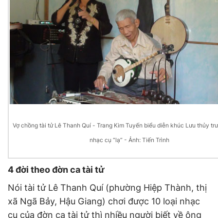
Đọc Thanh Niên trên điện thoại
Theo dõi báo trên
Hotline
Liên hệ quảng cáo
Vợ chồng tài tử Lê Thanh Quí - Trang Kim Tuyến biểu diễn khúc Lưu thủy trư
0906 645 777
0908 780 404
nhạc cụ “lạ” - Ảnh: Tiến Trình
Đặt báo
Quảng cáo
RSS
Tòa soạn
Chính sách bảo
4 đời theo đờn ca tài tử
Tổng biên tập: Nguyễn Ngọc Toàn
Phó tổng biên tập thường trực: Hải Thành
Nói tài tử Lê Thanh Quí (phường Hiệp Thành, thị
Phó tổng biên tập: Lâm Hiếu Dũng
xã Ngã Bảy, Hậu Giang) chơi được 10 loại nhạc
Phó tổng biên tập: Trần Việt Hưng
Tổng thư ký tòa soạn: Đức Trung
cụ của đờn ca tài tử thì nhiều người biết về ông