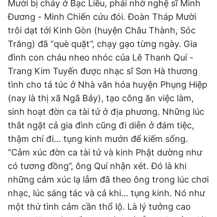
Mười bị cháy ở Bạc Liêu, phải nhờ nghệ sĩ Minh
Đương - Minh Chiến cứu đói. Đoàn Tháp Mười
trôi dạt tới Kinh Gòn (huyện Châu Thành, Sóc
Trăng) đã “què quặt”, chạy gạo từng ngày. Gia
đình con cháu nheo nhóc của Lê Thanh Quí -
Trang Kim Tuyến được nhạc sĩ Sơn Hà thương
tình cho tá túc ở Nhà văn hóa huyện Phụng Hiệp
(nay là thị xã Ngã Bảy), tạo công ăn việc làm,
sinh hoạt đờn ca tài tử ở địa phương. Những lúc
thắt ngặt cả gia đình cũng đi diễn ở đám tiệc,
thậm chí đi... tụng kinh mướn để kiếm sống.
“Cảm xúc đờn ca tài tử và kinh Phật dường như
có tương đồng”, ông Quí nhận xét. Đó là khi
những cảm xúc lạ lẫm đã theo ông trong lúc chơi
nhạc, lúc sáng tác và cả khi... tụng kinh. Nó như
một thứ tình cảm cần thổ lộ. Là lý tưởng cao