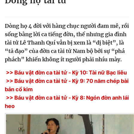
Dòng họ tài tử
Chuyên mục khác
Tin đã xem
Chào ngày mới
Tin 24h
Dòng họ 4 đời với hàng chục người đam mê, rồi
Đăng xuất
sống bằng lời ca tiếng đờn, thế nhưng gia đình
Tin thị trường
Tin 360
tài tử Lê Thanh Quí vẫn bị xem là “dị biệt”, là
“tả đạo” của đờn ca tài tử Nam bộ bởi sự “phá
Video
Magazine
phách” khiến không ít người phải nhíu mày.
>> Báu vật đờn ca tài tử - Kỳ 10: Tài nữ Bạc liêu
Sản phẩm khác
>> Báu vật đờn ca tài tử - Kỳ 9: 70 năm chép bài
bản cổ kim
Tiện ích
Bạn cần biết
>> Báu vật đờn ca tài tử - Kỳ 8: Ngón đờn anh lái
heo
Thông tin tòa soạn
Liên hệ quảng cáo