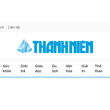
ích
Liên hệ
Sức
Giới
Giáo
Du
Văn
Giải
Thể
khỏe
trẻ
dục
lịch
hóa
trí
thao