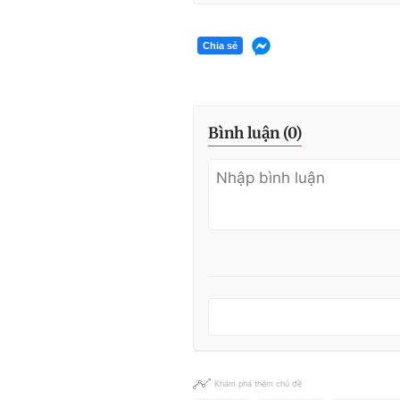
Chia sẻ
Bình luận (
0
)
Khám phá thêm chủ đề