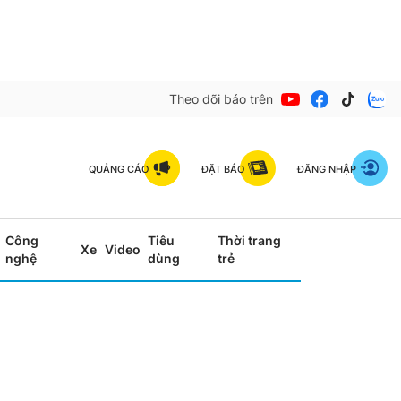
Theo dõi báo trên
QUẢNG CÁO
ĐẶT BÁO
ĐĂNG NHẬP
Công
Tiêu
Thời trang
Xe
Video
nghệ
dùng
trẻ