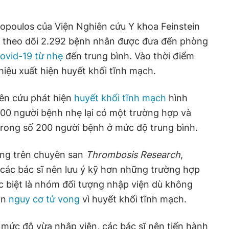
ropoulos của Viện Nghiên cứu Y khoa Feinstein
 theo dõi 2.292 bệnh nhân được đưa đến phòng
ovid-19 từ nhẹ
đến trung bình. Vào thời điểm
hiệu xuất hiện huyết khối tĩnh mạch.
iên cứu phát hiện
huyết khối tĩnh mạch
hình
200 người bệnh nhẹ lại có một trường hợp và
trong số 200 người bệnh ở mức độ trung bình.
ăng trên chuyên san
Thrombosis Research
,
các bác sĩ nên lưu ý kỹ hơn những trường hợp
c biệt là nhóm đối tượng nhập viện dù không
ặn
nguy cơ tử vong
vì huyết khối tĩnh mạch.
mức độ vừa nhập viện, các bác sĩ nên tiến hành