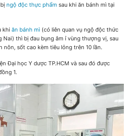
 bị
ngộ độc thực phẩm
sau khi ăn bánh mì tại
u khi
ăn bánh mì
(có liên quan vụ ngộ độc thức
 Nai) thì
bị đau bụng âm ỉ vùng thượng vị, sau
 nôn, sốt cao kèm tiêu lỏng trên 10 lần
.
iện Đại học Y dược TP.HCM và sau đó được
đồng 1
.