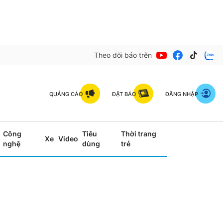
Theo dõi báo trên
QUẢNG CÁO
ĐẶT BÁO
ĐĂNG NHẬP
Công
Tiêu
Thời trang
Xe
Video
nghệ
dùng
trẻ