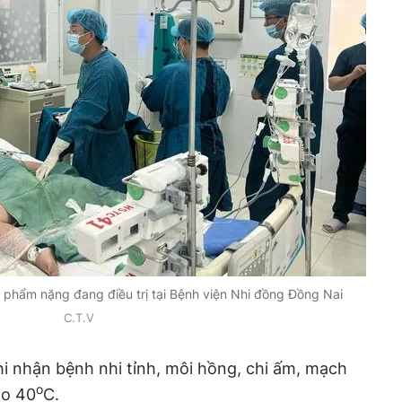
c phẩm nặng đang điều trị tại Bệnh viện Nhi đồng Đồng Nai
C.T.V
i nhận bệnh nhi
tỉnh, môi hồng, chi ấm, mạch
o
ao 4
0
C.