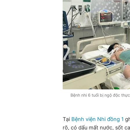
Bệnh nhi 6 tuổi bị ngộ độc thự
Tại
Bệnh viện Nhi đồng 1
gh
rõ, có dấu mất nước,
sốt c