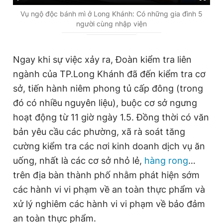
u
u
Vụ ngộ độc bánh mì ở Long Khánh: Có những gia đình 5
người cùng nhập viện
r
r
r
a
e
t
Ngay khi sự việc xảy ra, Đoàn kiểm tra liên
ngành của TP.Long Khánh đã đến kiểm tra cơ
n
i
sở, tiến hành niêm phong tủ cấp đông (trong
t
o
đó có nhiều nguyên liệu), buộc cơ sở ngưng
T
n
hoạt động từ 11 giờ ngày 1.5. Đồng thời có văn
i
bản yêu cầu các phường, xã rà soát tăng
m
cường kiểm tra các nơi kinh doanh dịch vụ ăn
e
uống, nhất là các cơ sở nhỏ lẻ,
hàng rong
…
trên địa bàn thành phố nhằm phát hiện sớm
các hành vi vi phạm về an toàn thực phẩm và
xử lý nghiêm các hành vi vi phạm về bảo đảm
an toàn thực phẩm.