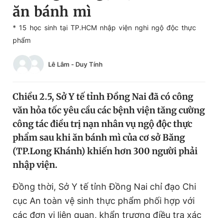
ăn bánh mì
Chuyên mục khác
Tin đã xem
* 15 học sinh tại TP.HCM nhập viện nghi ngộ độc thực
Chào ngày mới
Tin 24h
phẩm
Đăng xuất
Tin thị trường
Tin 360
Lê Lâm
-
Duy Tính
Video
Magazine
Chiều 2.5, Sở Y tế tỉnh Đồng Nai đã có công
văn hỏa tốc yêu cầu các bệnh viện tăng cường
công tác điều trị nạn nhân vụ ngộ độc thực
Sản phẩm khác
phẩm sau khi ăn bánh mì của cơ sở Băng
Tiện ích
Bạn cần biết
(TP.Long Khánh) khiến hơn 300 người phải
nhập viện.
Thông tin tòa soạn
Liên hệ quảng cáo
Đồng thời, Sở Y tế tỉnh Đồng Nai chỉ đạo Chi
cục An toàn vệ sinh thực phẩm phối hợp với
các đơn vị liên quan, khẩn trương điều tra xác