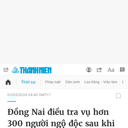
Thời sự
Pháp luật
Dân sinh
Lao động - Việc làm
Quy
QUẢNG CÁO
ĐẶT BÁO
03/05/2024 04:40 GMT+7
Thông tin tài khoản
Đồng Nai điều tra vụ hơn
Đổi mật khẩu
Chuyên mục
300 người ngộ độc sau khi
Tin đã lưu