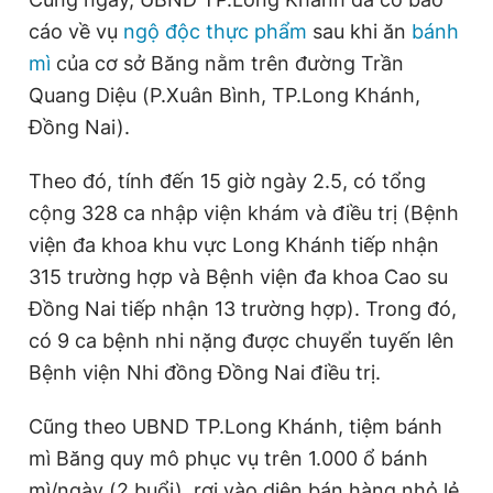
Giấy phép xuất bản số 110/GP - BTTTT cấp ngày 24.3.2020
cáo về vụ
ngộ độc thực phẩm
sau khi ăn
bánh
© 2003-2026 Bản quyền thuộc về Báo Thanh Niên. Cấm sao
mì
của cơ sở Băng nằm trên đường Trần
chép dưới mọi hình thức nếu không có sự chấp thuận bằng văn
bản. Phát triển bởi ePi Technologies, JSC.
Quang Diệu (P.Xuân Bình, TP.Long Khánh,
Đồng Nai).
Theo đó, tính đến 15 giờ ngày 2.5, có tổng
cộng 328 ca nhập viện khám và điều trị (Bệnh
viện đa khoa khu vực Long Khánh tiếp nhận
315 trường hợp và Bệnh viện đa khoa Cao su
Đồng Nai tiếp nhận 13 trường hợp). Trong đó,
có 9 ca bệnh nhi nặng được chuyển tuyến lên
Bệnh viện Nhi đồng Đồng Nai điều trị.
Cũng theo UBND TP.Long Khánh, tiệm bánh
mì Băng quy mô phục vụ trên 1.000 ổ bánh
mì/ngày (2 buổi), rơi vào diện bán hàng nhỏ lẻ