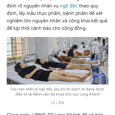
định rõ nguyên nhân vụ
ngộ độc
theo quy
định, lấy mẫu thực phẩm, bệnh phẩm để xét
Đọc Thanh Niên trên điện thoại
nghiệm tìm nguyên nhân và công khai kết quả
để kịp thời cảnh báo cho cộng đồng.
Theo dõi báo trên
Hotline
Liên hệ quảng cáo
0906 645 777
0908 780 404
Đặt báo
Quảng cáo
RSS
Tòa soạn
Chính sách bảo
Các nạn nhân bị ngộ độc sau khi ăn bánh mì đang được
Tổng biên tập: Nguyễn Ngọc Toàn
điều trị tại Bệnh viện đa khoa khu vực Long Khánh
Phó tổng biên tập thường trực: Hải Thành
Phó tổng biên tập: Lâm Hiếu Dũng
LÊ LÂM
Phó tổng biên tập: Trần Việt Hưng
Tổng thư ký tòa soạn: Đức Trung
Cùng ngày, UBND TP.Long Khánh đã có báo