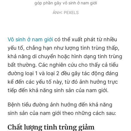
góp phần gây vô sinh ở nam giới
Giấy phép xuất bản số 110/GP - BTTTT cấp ngày 24.3.2020
© 2003-2026 Bản quyền thuộc về Báo Thanh Niên. Cấm sao
ẢNH: PEXELS
chép dưới mọi hình thức nếu không có sự chấp thuận bằng văn
bản. Phát triển bởi ePi Technologies, JSC.
Vô sinh ở nam giới
có thể xuất phát từ nhiều
yếu tố, chẳng hạn như lượng tinh trùng thấp,
khả năng di chuyển hoặc hình dạng tinh trùng
bất thường. Các nghiên cứu cho thấy cả tiểu
đường loại 1 và loại 2 đều gây tác động đáng
kể đến các yếu tố này, từ đó ảnh hưởng trực
tiếp đến khả năng sinh sản của nam giới.
Bệnh tiểu đường ảnh hưởng đến khả năng
sinh sản của nam giới theo những cách sau:
Chất lượng tinh trùng giảm