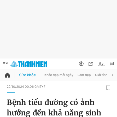
Sức khỏe
Khỏe đẹp mỗi ngày
Làm đẹp
Giới tính
Y t
QUẢNG CÁO
ĐẶT BÁO
22/10/2024 00:06 GMT+7
Thông tin tài khoản
Bệnh tiểu đường có ảnh
Đổi mật khẩu
Chuyên mục
hưởng đến khả năng sinh
Tin đã lưu