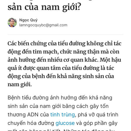
sản của nam giới?
Chuyên mục khác
Tin đã xem
Chào ngày mới
Tin 24h
Ngọc Quý
lamngocquybc@gmail.com
Đăng xuất
Tin thị trường
Tin 360
Các biến chứng của tiểu đường không chỉ tác
động đến tim mạch, chức năng thận mà còn
Video
Magazine
ảnh hưởng đến nhiều cơ quan khác. Một hậu
quả ít được quan tâm của tiểu đường là tác
động của bệnh đến khả năng sinh sản của
Sản phẩm khác
nam giới.
Tiện ích
Bạn cần biết
Bệnh tiểu đường ảnh hưởng đến khả năng
sinh sản của nam giới bằng cách gây tổn
Thông tin tòa soạn
Liên hệ quảng cáo
thương ADN của
tinh trùng
, phá vỡ quá trình
chuyển hóa đường
glucose
và góp phần gây