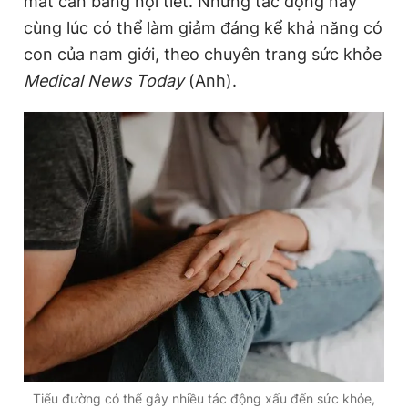
mất cân bằng nội tiết. Những tác động này
cùng lúc có thể làm giảm đáng kể khả năng có
con của nam giới, theo chuyên trang sức khỏe
Đọc Thanh Niên trên điện thoại
Medical News Today
(Anh).
Theo dõi báo trên
Hotline
Liên hệ quảng cáo
0906 645 777
0908 780 404
Đặt báo
Quảng cáo
RSS
Tòa soạn
Chính sách bảo
Tổng biên tập: Nguyễn Ngọc Toàn
Phó tổng biên tập thường trực: Hải Thành
Phó tổng biên tập: Lâm Hiếu Dũng
Phó tổng biên tập: Trần Việt Hưng
Tổng thư ký tòa soạn: Đức Trung
Tiểu đường có thể gây nhiều tác động xấu đến sức khỏe,